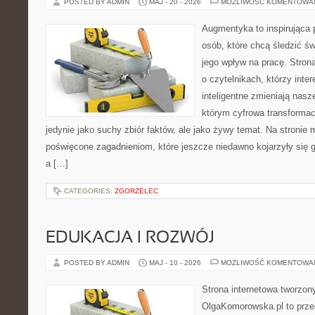
POSTED BY ADMIN
MAJ - 20 - 2026
MOŻLIWOŚĆ KOMENTOWA
Augmentyka to inspirująca p
osób, które chcą śledzić św
jego wpływ na pracę. Stron
o czytelnikach, którzy inte
inteligentne zmieniają nasz
którym cyfrowa transformac
jedynie jako suchy zbiór faktów, ale jako żywy temat. Na stronie
poświęcone zagadnieniom, które jeszcze niedawno kojarzyły się 
a […]
CATEGORIES:
ZGORZELEC
EDUKACJA I ROZWÓJ
POSTED BY ADMIN
MAJ - 10 - 2026
MOŻLIWOŚĆ KOMENTOWA
Strona internetowa tworzon
OlgaKomorowska.pl to przes