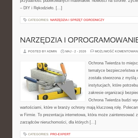
przydatność publikowanych materiałów. Nowości na stronie: Życie 
– DIY i Rękodzieło. […]
CATEGORIES:
NARZĘDZIA I SPRZĘT OGRODNICZY
NARZĘDZIA I OPROGRAMOWANI
POSTED BY ADMIN
MAJ - 2 - 2026
MOŻLIWOŚĆ KOMENTOWAN
Ochrona Twierdza to miejsce
tematyce bezpieczeństwa w
została stworzona z myślą 
instytucjach, które potrzebu
zakresie organizacji bezp
Ochrona Twierdza budzi wyo
wartościami, które w branży ochrony mają kluczową rolę. Poleca
w Firmie. To prezentacja internetowa, która może zainteresować zar
zarządców nieruchomości, dla których […]
CATEGORIES:
PRO-EXPERT