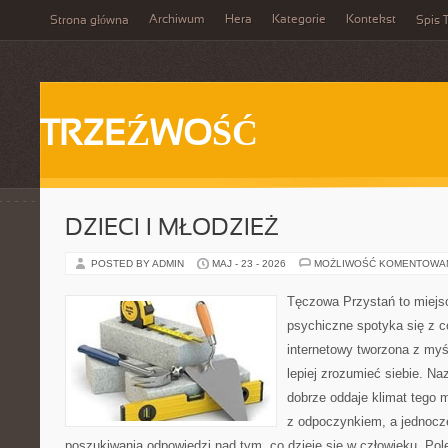
Archiwum
Hera
Kategorie
Kontekst
Strona główna
Spis T
TRZEŹWOŚĆ
DZIECI I MŁODZIEŻ
POSTED BY ADMIN
MAJ - 23 - 2026
MOŻLIWOŚĆ KOMENTOWA
Tęczowa Przystań to miejs
psychiczne spotyka się z 
internetowy tworzona z myś
lepiej zrozumieć siebie. N
dobrze oddaje klimat tego m
z odpoczynkiem, a jednocz
poszukiwania odpowiedzi nad tym, co dzieje się w człowieku. Pol