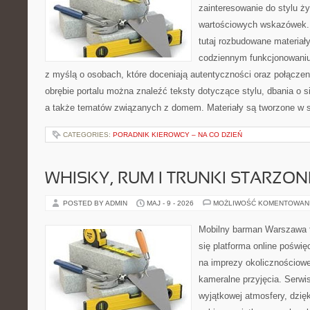
zainteresowanie do stylu ży
wartościowych wskazówek. 
tutaj rozbudowane materiały
codziennym funkcjonowaniu
z myślą o osobach, które doceniają autentyczności oraz połączen
obrębie portalu można znaleźć teksty dotyczące stylu, dbania o si
a także tematów związanych z domem. Materiały są tworzone w 
CATEGORIES:
PORADNIK KIEROWCY – NA CO DZIEŃ
WHISKY, RUM I TRUNKI STARZON
POSTED BY ADMIN
MAJ - 9 - 2026
MOŻLIWOŚĆ KOMENTOWAN
Mobilny barman Warszawa t
się platforma online poświę
na imprezy okolicznościowe
kameralne przyjęcia. Serwis
wyjątkowej atmosfery, dzię