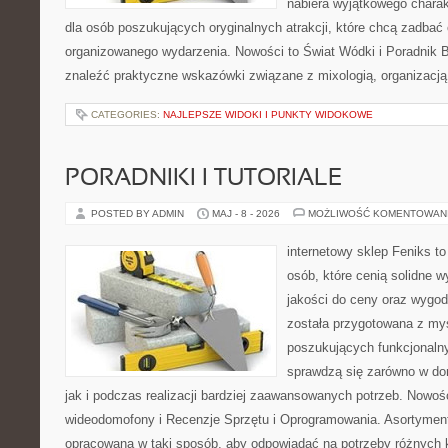
nabiera wyjątkowego charak
dla osób poszukujących oryginalnych atrakcji, które chcą zadba
organizowanego wydarzenia. Nowości to Świat Wódki i Poradnik 
znaleźć praktyczne wskazówki związane z mixologią, organizacj
CATEGORIES:
NAJLEPSZE WIDOKI I PUNKTY WIDOKOWE
PORADNIKI I TUTORIALE
POSTED BY ADMIN
MAJ - 8 - 2026
MOŻLIWOŚĆ KOMENTOWAN
internetowy sklep Feniks t
osób, które cenią solidne 
jakości do ceny oraz wygod
została przygotowana z my
poszukujących funkcjonalny
sprawdzą się zarówno w d
jak i podczas realizacji bardziej zaawansowanych potrzeb. Nowości
wideodomofony i Recenzje Sprzętu i Oprogramowania. Asortyment
opracowana w taki sposób, aby odpowiadać na potrzeby różnych k