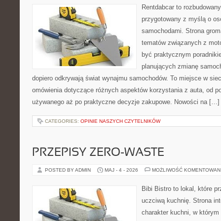
Rentdabcar to rozbudowany 
przygotowany z myślą o oso
samochodami. Strona groma
tematów związanych z moto
być praktycznym poradniki
planujących zmianę samocho
dopiero odkrywają świat wynajmu samochodów. To miejsce w sie
omówienia dotyczące różnych aspektów korzystania z auta, od 
używanego aż po praktyczne decyzje zakupowe. Nowości na […]
CATEGORIES:
OPINIE NASZYCH CZYTELNIKÓW
PRZEPISY ZERO-WASTE
POSTED BY ADMIN
MAJ - 4 - 2026
MOŻLIWOŚĆ KOMENTOWAN
Bibi Bistro to lokal, które
uczciwą kuchnię. Strona in
charakter kuchni, w którym