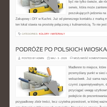
być nie tylko świeże, ale 
serwis, która może zainter
poszukujących jedzenia na
Zakupowy i DIY w Kuchni. Już od pierwszego kontaktu z marką m
ten lokal stawia na prostotę połączoną z kulinarnością. To nie jes
CATEGORIES:
KOLORY I MATERIAŁY
PODRÓŻE PO POLSKICH WIOSK
POSTED BY ADMIN
MAJ - 3 - 2026
MOŻLIWOŚĆ KOMENTOWAN
Madlennn to miejsce, które
przemyślany punkt w sieci 
wskazówek. Już sama nazwa
czymś zapamiętywalnym, d
przyciągać uwagę użytkowni
podejście do prezentowania 
przypadkowy zbiór treści, lecz czytelna przestrzeń, w której ważn