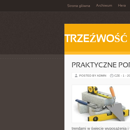
Archiwum
Hera
Strona główna
TRZEŹWOŚĆ
PRAKTYCZNE PO
POSTED BY ADMIN
CZE - 1 - 2
trendami w świecie wyposażenia i w