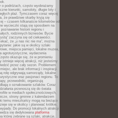
bok.
 o podróżach, często wyobrażamy
czne kierunki, samoloty, długie loty i
ległych plaż. Tymczasem coraz więcej
, że prawdziwe skarby kryją się
żej – czasem kilkanaście kilometrów od
ne wycieczki stają się sposobem na
poznawanie historii regionu i
ałych, rodzinnych biznesów. Bycie
rystą” zaczyna się od ciekawości.
ekać, że „u nas nic nie ma”, można
pytanie: jakie są w okolicy szlaki
rowe, miejsca pamięci, lokalne muzea,
a agroturystyczne, wydarzenia
Często okazuje się, że w promieniu
 istnieje więcej atrakcji, niż jesteśmy
wiedzić przez cały sezon. Problemem
 miejsc, ale brak informacji i inspiracji.
ą rolę odgrywają samorządy, lokalne
turystyczne oraz pasjonaci regionu. To
apy, przewodniki, organizują
 dbają o oznakowanie szlaków. Coraz
 działania przenoszą się do świata
rofile w mediach społecznościowych,
nicze, strony gminne z kalendarzem
ęki temu mieszkańcy mogą na bieżąco
zieje się w okolicy i planować krótkie,
ypady. Do promocji lokalnych atrakcji
rawdza się dedykowana
platforma
a której zebrane są szlaki, atrakcje,