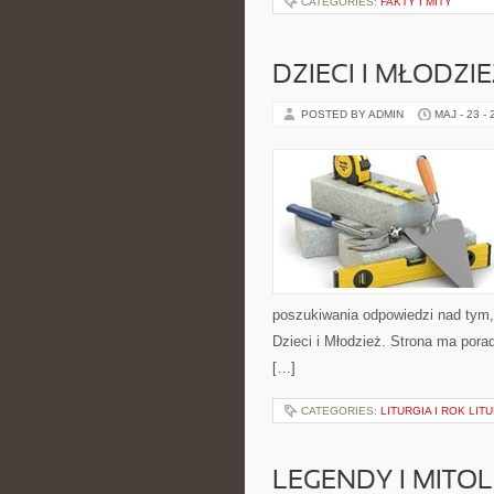
CATEGORIES:
FAKTY I MITY
DZIECI I MŁODZI
POSTED BY ADMIN
MAJ - 23 -
poszukiwania odpowiedzi nad tym, 
Dzieci i Młodzież. Strona ma por
[…]
CATEGORIES:
LITURGIA I ROK LIT
LEGENDY I MITO