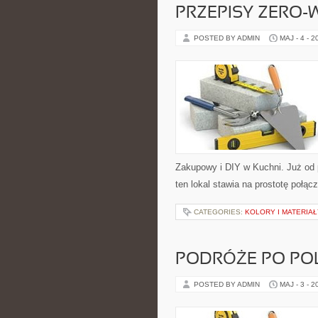
PRZEPISY ZERO-
POSTED BY ADMIN
MAJ - 4 - 2
Zakupowy i DIY w Kuchni. Już od 
ten lokal stawia na prostotę połąc
CATEGORIES:
KOLORY I MATERIAŁ
PODRÓŻE PO PO
POSTED BY ADMIN
MAJ - 3 - 2