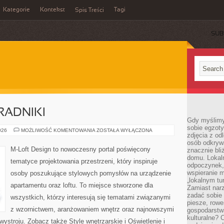
Kategorie
Kontekst
Tagi
Spis Treści
SUB
RADNIKI
Gdy myślimy
sobie egzoty
PRAKTYCZNE
026
MOŻLIWOŚĆ KOMENTOWANIA
ZOSTAŁA WYŁĄCZONA
zdjęcia z od
PORADNIKI
osób odkrywa
M-Loft Design to nowoczesny portal poświęcony
znacznie bli
domu. Lokal
tematyce projektowania przestrzeni, który inspiruje
odpoczynek, 
wspieranie m
osoby poszukujące stylowych pomysłów na urządzenie
„lokalnym tu
apartamentu oraz loftu. To miejsce stworzone dla
Zamiast narz
zadać sobie 
wszystkich, którzy interesują się tematami związanymi
piesze, rowe
z wzornictwem, aranżowaniem wnętrz oraz najnowszymi
gospodarstw
kulturalne? 
ystroju. Zobacz także Style wnętrzarskie i Oświetlenie i