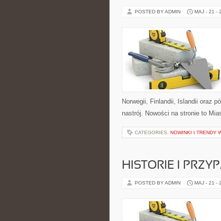
POSTED BY ADMIN
MAJ - 21 -
Norwegii, Finlandii, Islandii oraz 
nastrój. Nowości na stronie to Mia
CATEGORIES:
NOWINKI I TRENDY 
HISTORIE I PRZY
POSTED BY ADMIN
MAJ - 21 -