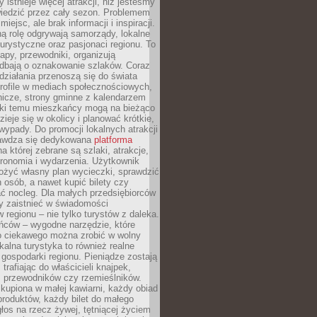
 istnieje więcej atrakcji, niż jesteśmy
wiedzić przez cały sezon. Problemem
 miejsc, ale brak informacji i inspiracji.
ą rolę odgrywają samorządy, lokalne
turystyczne oraz pasjonaci regionu. To
apy, przewodniki, organizują
 dbają o oznakowanie szlaków. Coraz
 działania przenoszą się do świata
rofile w mediach społecznościowych,
nicze, strony gminne z kalendarzem
ęki temu mieszkańcy mogą na bieżąco
zieje się w okolicy i planować krótkie,
ypady. Do promocji lokalnych atrakcji
rawdza się dedykowana
platforma
a której zebrane są szlaki, atrakcje,
tronomia i wydarzenia. Użytkownik
ożyć własny plan wycieczki, sprawdzić
h osób, a nawet kupić bilety czy
ć nocleg. Dla małych przedsiębiorców
y zaistnieć w świadomości
regionu – nie tylko turystów z daleka.
ńców – wygodne narzędzie, które
o ciekawego można zrobić w wolny
alna turystyka to również realne
 gospodarki regionu. Pieniądze zostają
 trafiając do właścicieli knajpek,
, przewodników czy rzemieślników.
kupiona w małej kawiarni, każdy obiad
produktów, każdy bilet do małego
os na rzecz żywej, tętniącej życiem