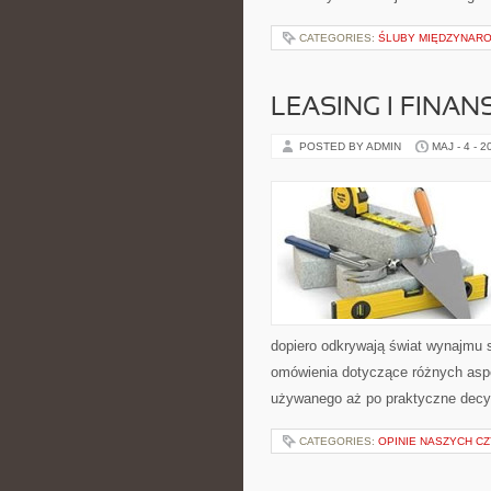
CATEGORIES:
ŚLUBY MIĘDZYNARO
LEASING I FINA
POSTED BY ADMIN
MAJ - 4 - 2
dopiero odkrywają świat wynajmu 
omówienia dotyczące różnych asp
używanego aż po praktyczne decy
CATEGORIES:
OPINIE NASZYCH C