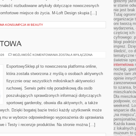
godziny jazdy
w stanie od
 znaleźć rozbudowane artykuły dotyczące nowoczesnych
nie jest brak
komfortowe miejsce do życia. M-Loft Design skupia […]
Tutaj ogromn
organizacje 
oni tworzą m
OMA KONSUMPCJA W BEAUTY
wydarzenia,
częściej ich
cyfrowego: p
blogi podróż
RTOWA
imprez. Dzi
śledzić, co d
EKO
026
MOŻLIWOŚĆ KOMENTOWANIA
ZOSTAŁA WYŁĄCZONA
tematyczne w
MODA
świetnie sp
SPORTOWA
internetowa
n
EsportowySklep.pl to nowoczesna platforma online,
noclegi, gas
która została stworzona z myślą o osobach aktywnych
może tam zł
opinie innyc
fizycznie oraz wszystkich miłośnikach aktywności
zarezerwowa
to szansa, b
ruchowej. Serwis pełni rolę poradnikową dla osób
mieszkańców 
poszukujących sprawdzonych informacji dotyczących
Dla mieszka
podpowie, c
sportowej garderoby, obuwia dla aktywnych, a także
weekend. Lok
wych. Dzięki bogatej bazie treści każdy użytkownik może
wsparcie dla
„na miejscu”,
gą mu w wyborze odpowiedniego wyposażenia do uprawiania
pensjonatów
Każda kawa 
e i Testy i recenzje produktów. Na stronie można […]
z lokalnych 
muzeum to gł