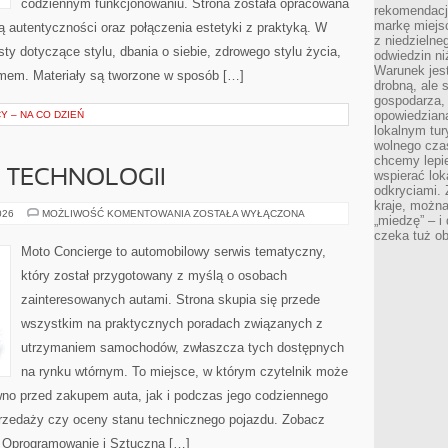
codziennym funkcjonowaniu. Strona została opracowana
rekomendacj
markę miejs
ą autentyczności oraz połączenia estetyki z praktyką. W
z niedzielne
ty dotyczące stylu, dbania o siebie, zdrowego stylu życia,
odwiedzin ni
Warunek jes
mem. Materiały są tworzone w sposób […]
drobną, ale 
gospodarza, 
opowiedzianą
 – NA CO DZIEŃ
lokalnym tur
wolnego czas
chcemy lepie
E TECHNOLOGII
wspierać lok
odkryciami.
kraje, można
TESTY
026
MOŻLIWOŚĆ KOMENTOWANIA
ZOSTAŁA WYŁĄCZONA
„miedzę” – i
I
czeka tuż o
RECENZJE
TECHNOLOGII
Moto Concierge to automobilowy serwis tematyczny,
który został przygotowany z myślą o osobach
zainteresowanych autami. Strona skupia się przede
wszystkim na praktycznych poradach związanych z
utrzymaniem samochodów, zwłaszcza tych dostępnych
na rynku wtórnym. To miejsce, w którym czytelnik może
wno przed zakupem auta, jak i podczas jego codziennego
rzedaży czy oceny stanu technicznego pojazdu. Zobacz
 i Oprogramowanie i Sztuczna […]