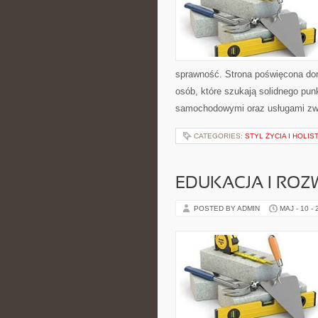
sprawność. Strona poświęcona dora
osób, które szukają solidnego pu
samochodowymi oraz usługami zw
CATEGORIES:
STYL ŻYCIA I HOLI
EDUKACJA I ROZ
POSTED BY ADMIN
MAJ - 10 -