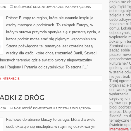
czeka tuż o
Gdy myślimy
LEGENDY
 2026
MOŻLIWOŚĆ KOMENTOWANIA
ZOSTAŁA WYŁĄCZONA
I
sobie egzoty
MITOLOGIA
zdjęcia z od
Północ Europy to region, które nieustannie inspiruje
osób odkrywa
znacznie bli
osoby marzące o podróżach. To zakątek Europy, w
domu. Lokal
którym surowa przyroda spotyka się z prostotą życia, a
odpoczynek, 
wspieranie m
każda podróż może stać się pięknym wspomnieniem.
„lokalnym tu
Zamiast narz
Strona poświęcona tej tematyce jest czytelną bazą
zadać sobie 
wiedzy dla osób, które chcą zrozumieć Danii, Szwecji,
piesze, rowe
gospodarstw
północnych terenów, gdzie światło tworzy niepowtarzalny
kulturalne? 
sta i Regiony i Pytania od czytelników. To strona […]
godziny jazdy
w stanie od
nie jest brak
W INTERNECIE
Tutaj ogromn
organizacje 
oni tworzą m
wydarzenia,
PADKI Z DRÓG
częściej ich
cyfrowego: p
blogi podróż
HISTORIE
 2026
MOŻLIWOŚĆ KOMENTOWANIA
ZOSTAŁA WYŁĄCZONA
imprez. Dzi
I
PRZYPADKI
śledzić, co d
Z
Fachowe dorabianie kluczy to usługa, która dla wielu
tematyczne w
DRÓG
świetnie sp
osób okazuje się niezbędna w najmniej oczekiwanym
internetowa
n