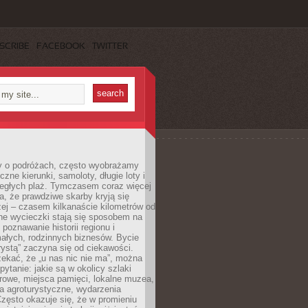
SCRIBE
FACEBOOK
TWITTER
 o podróżach, często wyobrażamy
czne kierunki, samoloty, długie loty i
ległych plaż. Tymczasem coraz więcej
, że prawdziwe skarby kryją się
żej – czasem kilkanaście kilometrów od
ne wycieczki stają się sposobem na
poznawanie historii regionu i
ałych, rodzinnych biznesów. Bycie
rystą” zaczyna się od ciekawości.
ekać, że „u nas nic nie ma”, można
pytanie: jakie są w okolicy szlaki
rowe, miejsca pamięci, lokalne muzea,
a agroturystyczne, wydarzenia
Często okazuje się, że w promieniu