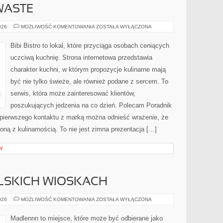
WASTE
PRZEPISY
026
MOŻLIWOŚĆ KOMENTOWANIA
ZOSTAŁA WYŁĄCZONA
ZERO-
WASTE
Bibi Bistro to lokal, które przyciąga osobach ceniących
uczciwą kuchnię. Strona internetowa przedstawia
charakter kuchni, w którym propozycje kulinarne mają
być nie tylko świeże, ale również podane z sercem. To
serwis, która może zainteresować klientów,
poszukujących jedzenia na co dzień. Polecam Poradnik
pierwszego kontaktu z marką można odnieść wrażenie, że
zoną z kulinarnością. To nie jest zimna prezentacja […]
Y
LSKICH WIOSKACH
PODRÓŻE
026
MOŻLIWOŚĆ KOMENTOWANIA
ZOSTAŁA WYŁĄCZONA
PO
POLSKICH
WIOSKACH
Madlennn to miejsce, które może być odbierane jako