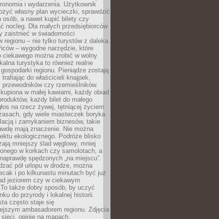
tronomia i wydarzenia. Użytkownik
ożyć własny plan wycieczki, sprawdzić
h osób, a nawet kupić bilety czy
ć nocleg. Dla małych przedsiębiorców
y zaistnieć w świadomości
regionu – nie tylko turystów z daleka.
ńców – wygodne narzędzie, które
o ciekawego można zrobić w wolny
alna turystyka to również realne
 gospodarki regionu. Pieniądze zostają
 trafiając do właścicieli knajpek,
, przewodników czy rzemieślników.
kupiona w małej kawiarni, każdy obiad
produktów, każdy bilet do małego
os na rzecz żywej, tętniącej życiem
zasach, gdy wiele miasteczek boryka
lacją i zamykaniem biznesów, takie
awdę mają znaczenie. Nie można
ektu ekologicznego. Podróże blisko
ają mniejszy ślad węglowy, mniej
onego w korkach czy samolotach, a
 naprawdę spędzonych „na miejscu”.
dzać pół urlopu w drodze, można
cak i po kilkunastu minutach być już
nad jeziorem czy w ciekawym
 To także dobry sposób, by uczyć
ku do przyrody i lokalnej historii.
sta często staje się
iejszym ambasadorem regionu. Zdjęcia
sieci, opinie na mapach,