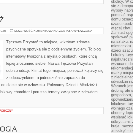
okolicy. W c
się z depopu
wybory napr
pominąć asp
domu oznacz
EŻ
czasu spędz
więcej chwil
DZIECI
 2026
MOŻLIWOŚĆ KOMENTOWANIA
ZOSTAŁA WYŁĄCZONA
Zamiast spę
I
spakować ple
MŁODZIEŻ
na szlaku, 
Tęczowa Przystań to miejsce, w którym zdrowie
miasteczku.
psychiczne spotyka się z codziennym życiem. To blog
dzieci szacun
Lokalny tury
internetowy tworzona z myślą o osobach, które chcą
najskuteczn
lepiej zrozumieć siebie. Nazwa Tęczowa Przystań
wrzucane do 
rekomendacj
dobrze oddaje klimat tego miejsca, ponieważ kojarzy się
markę miejs
z niedzielne
z odpoczynkiem, a jednocześnie zaprasza do
odwiedzin ni
co dzieje się w człowieku. Polecamy Dzieci i Młodzież i
Warunek jes
drobną, ale 
adnikowy charakter i porusza tematy związane z zdrowiem
gospodarza, 
opowiedzianą
lokalnym tur
wolnego czas
URGICZNY
chcemy lepie
wspierać lok
odkryciami.
kraje, można
LOGIA
„miedzę” – i