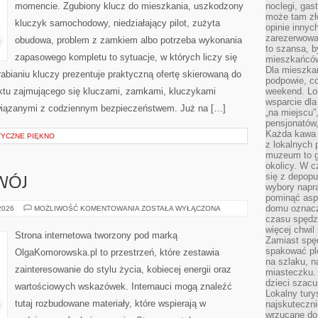
momencie. Zgubiony klucz do mieszkania, uszkodzony
noclegi, gas
może tam zł
kluczyk samochodowy, niedziałający pilot, zużyta
opinie innyc
zarezerwowa
obudowa, problem z zamkiem albo potrzeba wykonania
to szansa, b
zapasowego kompletu to sytuacje, w których liczy się
mieszkańców 
Dla mieszka
bianiu kluczy prezentuje praktyczną ofertę skierowaną do
podpowie, c
nktu zajmującego się kluczami, zamkami, kluczykami
weekend. Lok
wsparcie dla
iązanymi z codziennym bezpieczeństwem. Już na […]
„na miejscu”,
pensjonatów
Każda kawa 
STYCZNE PIĘKNO
z lokalnych 
muzeum to gł
okolicy. W c
się z depopu
WÓJ
wybory napr
pominąć asp
domu oznacz
EDUKACJA
 2026
MOŻLIWOŚĆ KOMENTOWANIA
ZOSTAŁA WYŁĄCZONA
I
czasu spędz
ROZWÓJ
więcej chwil
Strona internetowa tworzony pod marką
Zamiast spę
spakować ple
OlgaKomorowska.pl to przestrzeń, które zestawia
na szlaku, 
zainteresowanie do stylu życia, kobiecej energii oraz
miasteczku.
dzieci szacun
wartościowych wskazówek. Internauci mogą znaleźć
Lokalny tury
tutaj rozbudowane materiały, które wspierają w
najskuteczn
wrzucane do 