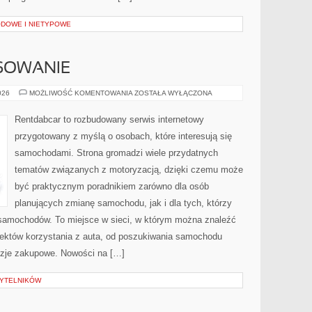
DOWE I NIETYPOWE
NSOWANIE
LEASING
026
MOŻLIWOŚĆ KOMENTOWANIA
ZOSTAŁA WYŁĄCZONA
I
FINANSOWANIE
Rentdabcar to rozbudowany serwis internetowy
przygotowany z myślą o osobach, które interesują się
samochodami. Strona gromadzi wiele przydatnych
tematów związanych z motoryzacją, dzięki czemu może
być praktycznym poradnikiem zarówno dla osób
planujących zmianę samochodu, jak i dla tych, którzy
samochodów. To miejsce w sieci, w którym można znaleźć
ektów korzystania z auta, od poszukiwania samochodu
zje zakupowe. Nowości na […]
ZYTELNIKÓW