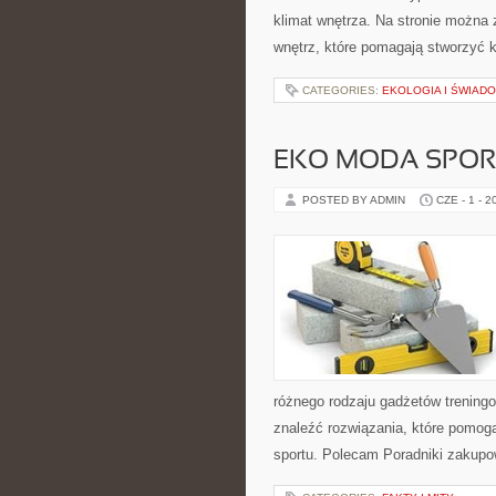
klimat wnętrza. Na stronie można
wnętrz, które pomagają stworzyć 
CATEGORIES:
EKOLOGIA I ŚWIAD
EKO MODA SPO
POSTED BY ADMIN
CZE - 1 - 2
różnego rodzaju gadżetów treningo
znaleźć rozwiązania, które pomo
sportu. Polecam Poradniki zakupow