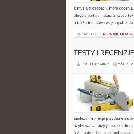
z myślą o osobach, które doceniaj
obrębie portalu można znaleźć teks
a także tematów związanych z do
CATEGORIES:
PORADNIK KIEROWCY
TESTY I RECENZJ
POSTED BY ADMIN
MAJ - 5 - 2
znaleźć inspiracje przydatne zaró
użytkowania, przygotowania do sp
też: Testy i Recenzje Technologii