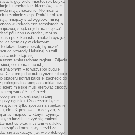
zasach, gdy wiele miasteczek boryka
lacją i zamykaniem biznesów, takie
awdę mają znaczenie. Nie można
ektu ekologicznego. Podróże blisko
ają mniejszy ślad węglowy, mniej
onego w korkach czy samolotach, a
 naprawdę spędzonych „na miejscu”.
dzać pół urlopu w drodze, można
cak i po kilkunastu minutach być już
nad jeziorem czy w ciekawym
 To także dobry sposób, by uczyć
ku do przyrody i lokalnej historii.
sta często staje się
iejszym ambasadorem regionu. Zdjęcia
sieci, opinie na mapach,
e znajomym – to wszystko buduje
ca. Czasem jedno autentyczne zdjęcie
go spaceru potrafi bardziej zachęcić do
ż profesjonalna kampania reklamowa.
t jeden: miejsce musi oferować choćby
szczerą wartość – uśmiech
dobry sernik, ciekawą historię
 przy ognisku. Ostatecznie bycie
ystą to nie tylko sposób na spędzanie
u, ale też postawa. To decyzja, że
j znać miejsce, w którym żyjemy,
alnych ludzi i cieszyć się małymi
 Zamiast uciekać myślami w dalekie
 zacząć od prostej wycieczki za
 dać się zaskoczyć, jak wiele dobrego