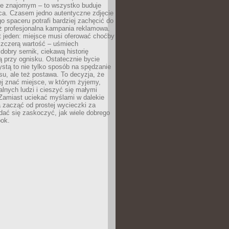
e znajomym – to wszystko buduje
ca. Czasem jedno autentyczne zdjęcie
go spaceru potrafi bardziej zachęcić do
ż profesjonalna kampania reklamowa.
t jeden: miejsce musi oferować choćby
szczerą wartość – uśmiech
dobry sernik, ciekawą historię
 przy ognisku. Ostatecznie bycie
ystą to nie tylko sposób na spędzanie
u, ale też postawa. To decyzja, że
j znać miejsce, w którym żyjemy,
alnych ludzi i cieszyć się małymi
 Zamiast uciekać myślami w dalekie
 zacząć od prostej wycieczki za
 dać się zaskoczyć, jak wiele dobrego
bok.