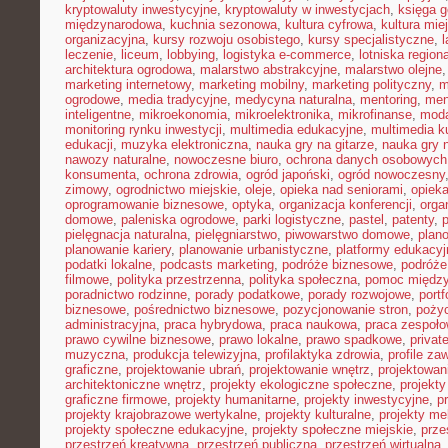
kryptowaluty inwestycyjne
,
kryptowaluty w inwestycjach
,
księga g
międzynarodowa
,
kuchnia sezonowa
,
kultura cyfrowa
,
kultura mie
organizacyjna
,
kursy rozwoju osobistego
,
kursy specjalistyczne
,
l
leczenie
,
liceum
,
lobbying
,
logistyka e-commerce
,
lotniska region
architektura ogrodowa
,
malarstwo abstrakcyjne
,
malarstwo olejne
marketing internetowy
,
marketing mobilny
,
marketing polityczny
,
m
ogrodowe
,
media tradycyjne
,
medycyna naturalna
,
mentoring
,
men
inteligentne
,
mikroekonomia
,
mikroelektronika
,
mikrofinanse
,
moda
monitoring rynku inwestycji
,
multimedia edukacyjne
,
multimedia ku
edukacji
,
muzyka elektroniczna
,
nauka gry na gitarze
,
nauka gry n
nawozy naturalne
,
nowoczesne biuro
,
ochrona danych osobowych
konsumenta
,
ochrona zdrowia
,
ogród japoński
,
ogród nowoczesny
zimowy
,
ogrodnictwo miejskie
,
oleje
,
opieka nad seniorami
,
opiek
oprogramowanie biznesowe
,
optyka
,
organizacja konferencji
,
orga
domowe
,
paleniska ogrodowe
,
parki logistyczne
,
pastel
,
patenty
,
p
pielęgnacja naturalna
,
pielęgniarstwo
,
piwowarstwo domowe
,
plan
planowanie kariery
,
planowanie urbanistyczne
,
platformy edukacyj
podatki lokalne
,
podcasts marketing
,
podróże biznesowe
,
podróże
filmowe
,
polityka przestrzenna
,
polityka społeczna
,
pomoc międz
poradnictwo rodzinne
,
porady podatkowe
,
porady rozwojowe
,
portf
biznesowe
,
pośrednictwo biznesowe
,
pozycjonowanie stron
,
poży
administracyjna
,
praca hybrydowa
,
praca naukowa
,
praca zespoło
prawo cywilne biznesowe
,
prawo lokalne
,
prawo spadkowe
,
privat
muzyczna
,
produkcja telewizyjna
,
profilaktyka zdrowia
,
profile z
graficzne
,
projektowanie ubrań
,
projektowanie wnętrz
,
projektowan
architektoniczne wnętrz
,
projekty ekologiczne społeczne
,
projekty
graficzne firmowe
,
projekty humanitarne
,
projekty inwestycyjne
,
p
projekty krajobrazowe wertykalne
,
projekty kulturalne
,
projekty m
projekty społeczne edukacyjne
,
projekty społeczne miejskie
,
prze
przestrzeń kreatywna
,
przestrzeń publiczna
,
przestrzeń wirtualna