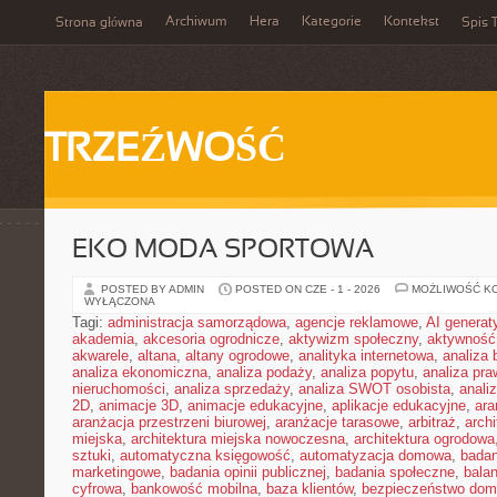
Archiwum
Hera
Kategorie
Kontekst
Strona główna
Spis T
TRZEŹWOŚĆ
EKO MODA SPORTOWA
POSTED BY ADMIN
POSTED ON CZE - 1 - 2026
MOŻLIWOŚĆ K
WYŁĄCZONA
Tagi:
administracja samorządowa
,
agencje reklamowe
,
AI genera
akademia
,
akcesoria ogrodnicze
,
aktywizm społeczny
,
aktywność
akwarele
,
altana
,
altany ogrodowe
,
analityka internetowa
,
analiza
analiza ekonomiczna
,
analiza podaży
,
analiza popytu
,
analiza pr
nieruchomości
,
analiza sprzedaży
,
analiza SWOT osobista
,
analiz
2D
,
animacje 3D
,
animacje edukacyjne
,
aplikacje edukacyjne
,
ara
aranżacja przestrzeni biurowej
,
aranżacje tarasowe
,
arbitraż
,
archi
miejska
,
architektura miejska nowoczesna
,
architektura ogrodowa
sztuki
,
automatyczna księgowość
,
automatyzacja domowa
,
badan
marketingowe
,
badania opinii publicznej
,
badania społeczne
,
bala
cyfrowa
,
bankowość mobilna
,
baza klientów
,
bezpieczeństwo do