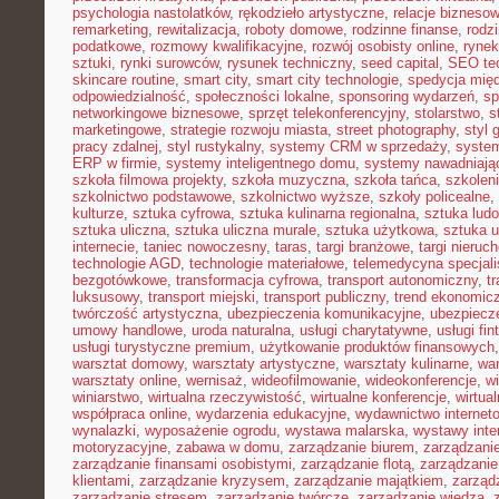
psychologia nastolatków
,
rękodzieło artystyczne
,
relacje bizneso
remarketing
,
rewitalizacja
,
roboty domowe
,
rodzinne finanse
,
rodz
podatkowe
,
rozmowy kwalifikacyjne
,
rozwój osobisty online
,
rynek
sztuki
,
rynki surowców
,
rysunek techniczny
,
seed capital
,
SEO te
skincare routine
,
smart city
,
smart city technologie
,
spedycja mię
odpowiedzialność
,
społeczności lokalne
,
sponsoring wydarzeń
,
sp
networkingowe biznesowe
,
sprzęt telekonferencyjny
,
stolarstwo
,
s
marketingowe
,
strategie rozwoju miasta
,
street photography
,
styl 
pracy zdalnej
,
styl rustykalny
,
systemy CRM w sprzedaży
,
syste
ERP w firmie
,
systemy inteligentnego domu
,
systemy nawadniają
szkoła filmowa projekty
,
szkoła muzyczna
,
szkoła tańca
,
szkolen
szkolnictwo podstawowe
,
szkolnictwo wyższe
,
szkoły policealne
,
kulturze
,
sztuka cyfrowa
,
sztuka kulinarna regionalna
,
sztuka lud
sztuka uliczna
,
sztuka uliczna murale
,
sztuka użytkowa
,
sztuka 
internecie
,
taniec nowoczesny
,
taras
,
targi branżowe
,
targi nieruc
technologie AGD
,
technologie materiałowe
,
telemedycyna specjal
bezgotówkowe
,
transformacja cyfrowa
,
transport autonomiczny
,
t
luksusowy
,
transport miejski
,
transport publiczny
,
trend ekonomic
twórczość artystyczna
,
ubezpieczenia komunikacyjne
,
ubezpiecz
umowy handlowe
,
uroda naturalna
,
usługi charytatywne
,
usługi fin
usługi turystyczne premium
,
użytkowanie produktów finansowych
warsztat domowy
,
warsztaty artystyczne
,
warsztaty kulinarne
,
wa
warsztaty online
,
wernisaż
,
wideofilmowanie
,
wideokonferencje
,
w
winiarstwo
,
wirtualna rzeczywistość
,
wirtualne konferencje
,
wirtual
współpraca online
,
wydarzenia edukacyjne
,
wydawnictwo internet
wynalazki
,
wyposażenie ogrodu
,
wystawa malarska
,
wystawy inte
motoryzacyjne
,
zabawa w domu
,
zarządzanie biurem
,
zarządzan
zarządzanie finansami osobistymi
,
zarządzanie flotą
,
zarządzanie
klientami
,
zarządzanie kryzysem
,
zarządzanie majątkiem
,
zarząd
zarządzanie stresem
,
zarządzanie twórcze
,
zarządzanie wiedzą
,