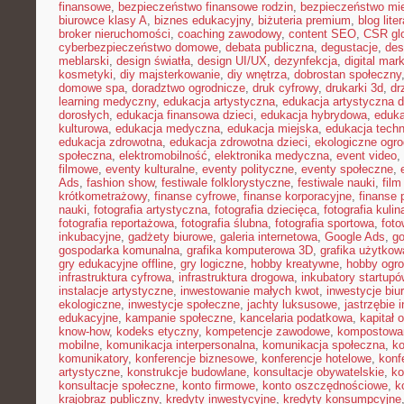
finansowe
,
bezpieczeństwo finansowe rodzin
,
bezpieczeństwo mie
biurowce klasy A
,
biznes edukacyjny
,
biżuteria premium
,
blog lite
broker nieruchomości
,
coaching zawodowy
,
content SEO
,
CSR gl
cyberbezpieczeństwo domowe
,
debata publiczna
,
degustacje
,
des
meblarski
,
design światła
,
design UI/UX
,
dezynfekcja
,
digital mar
kosmetyki
,
diy majsterkowanie
,
diy wnętrza
,
dobrostan społeczny
domowe spa
,
doradztwo ogrodnicze
,
druk cyfrowy
,
drukarki 3d
,
dr
learning medyczny
,
edukacja artystyczna
,
edukacja artystyczna d
dorosłych
,
edukacja finansowa dzieci
,
edukacja hybrydowa
,
eduka
kulturowa
,
edukacja medyczna
,
edukacja miejska
,
edukacja tech
edukacja zdrowotna
,
edukacja zdrowotna dzieci
,
ekologiczne ogro
społeczna
,
elektromobilność
,
elektronika medyczna
,
event video
,
filmowe
,
eventy kulturalne
,
eventy polityczne
,
eventy społeczne
,
Ads
,
fashion show
,
festiwale folklorystyczne
,
festiwale nauki
,
fil
krótkometrażowy
,
finanse cyfrowe
,
finanse korporacyjne
,
finanse 
nauki
,
fotografia artystyczna
,
fotografia dziecięca
,
fotografia kulin
fotografia reportażowa
,
fotografia ślubna
,
fotografia sportowa
,
foto
inkubacyjne
,
gadżety biurowe
,
galeria internetowa
,
Google Ads
,
go
gospodarka komunalna
,
grafika komputerowa 3D
,
grafika użytkow
gry edukacyjne offline
,
gry logiczne
,
hobby kreatywne
,
hobby ogro
infrastruktura cyfrowa
,
infrastruktura drogowa
,
inkubatory startupó
instalacje artystyczne
,
inwestowanie małych kwot
,
inwestycje biu
ekologiczne
,
inwestycje społeczne
,
jachty luksusowe
,
jastrzębie 
edukacyjne
,
kampanie społeczne
,
kancelaria podatkowa
,
kapitał 
know-how
,
kodeks etyczny
,
kompetencje zawodowe
,
kompostowa
mobilne
,
komunikacja interpersonalna
,
komunikacja społeczna
,
ko
komunikatory
,
konferencje biznesowe
,
konferencje hotelowe
,
konf
artystyczne
,
konstrukcje budowlane
,
konsultacje obywatelskie
,
ko
konsultacje społeczne
,
konto firmowe
,
konto oszczędnościowe
,
k
krajobraz publiczny
,
kredyty inwestycyjne
,
kredyty konsumpcyjne