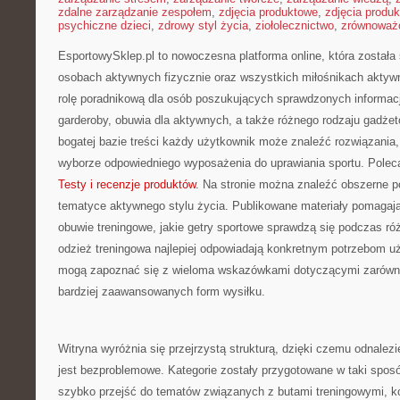
zdalne zarządzanie zespołem
,
zdjęcia produktowe
,
zdjęcia produ
psychiczne dzieci
,
zdrowy styl życia
,
ziołolecznictwo
,
zrównoważo
EsportowySklep.pl to nowoczesna platforma online, która została
osobach aktywnych fizycznie oraz wszystkich miłośnikach aktywn
rolę poradnikową dla osób poszukujących sprawdzonych informacj
garderoby, obuwia dla aktywnych, a także różnego rodzaju gadżet
bogatej bazie treści każdy użytkownik może znaleźć rozwiązania
wyborze odpowiedniego wyposażenia do uprawiania sportu. Polec
Testy i recenzje produktów
. Na stronie można znaleźć obszerne p
tematyce aktywnego stylu życia. Publikowane materiały pomagają
obuwie treningowe, jakie getry sportowe sprawdzą się podczas ró
odzież treningowa najlepiej odpowiadają konkretnym potrzebom 
mogą zapoznać się z wieloma wskazówkami dotyczącymi zarówno 
bardziej zaawansowanych form wysiłku.
Witryna wyróżnia się przejrzystą strukturą, dzięki czemu odnalezie
jest bezproblemowe. Kategorie zostały przygotowane w taki spos
szybko przejść do tematów związanych z butami treningowymi, k