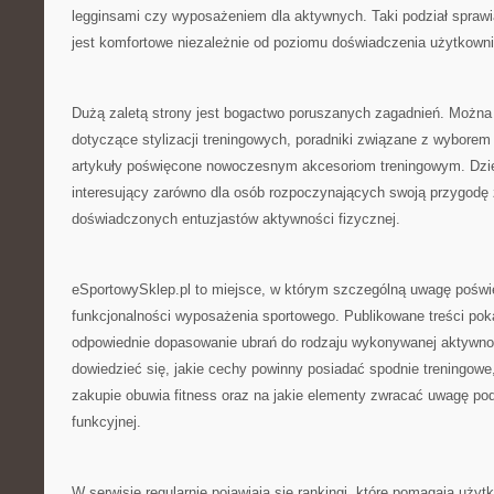
legginsami czy wyposażeniem dla aktywnych. Taki podział sprawia
jest komfortowe niezależnie od poziomu doświadczenia użytkowni
Dużą zaletą strony jest bogactwo poruszanych zagadnień. Można z
dotyczące stylizacji treningowych, poradniki związane z wyborem
artykuły poświęcone nowoczesnym akcesoriom treningowym. Dzięk
interesujący zarówno dla osób rozpoczynających swoją przygodę ze
doświadczonych entuzjastów aktywności fizycznej.
eSportowySklep.pl to miejsce, w którym szczególną uwagę poświę
funkcjonalności wyposażenia sportowego. Publikowane treści poka
odpowiednie dopasowanie ubrań do rodzaju wykonywanej aktywno
dowiedzieć się, jakie cechy powinny posiadać spodnie treningowe
zakupie obuwia fitness oraz na jakie elementy zwracać uwagę p
funkcyjnej.
W serwisie regularnie pojawiają się rankingi, które pomagają uż