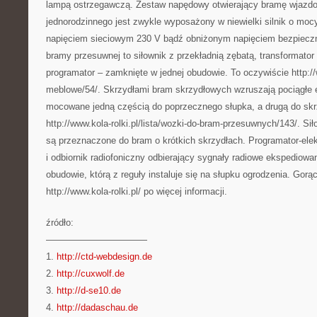
lampą ostrzegawczą. Zestaw napędowy otwierający bramę wjazdo
jednorodzinnego jest zwykle wyposażony w niewielki silnik o mocy
napięciem sieciowym 230 V bądź obniżonym napięciem bezpiec
bramy przesuwnej to siłownik z przekładnią zębatą, transformator
programator – zamknięte w jednej obudowie. To oczywiście http://ww
meblowe/54/. Skrzydłami bram skrzydłowych wzruszają pociągłe e
mocowane jedną częścią do poprzecznego słupka, a drugą do sk
http://www.kola-rolki.pl/lista/wozki-do-bram-przesuwnych/143/. S
są przeznaczone do bram o krótkich skrzydłach. Programator-elekt
i odbiornik radiofoniczny odbierający sygnały radiowe ekspediowan
obudowie, którą z reguły instaluje się na słupku ogrodzenia. Go
http://www.kola-rolki.pl/ po więcej informacji.
źródło:
———————————
1.
http://ctd-webdesign.de
2.
http://cuxwolf.de
3.
http://d-se10.de
4.
http://dadaschau.de