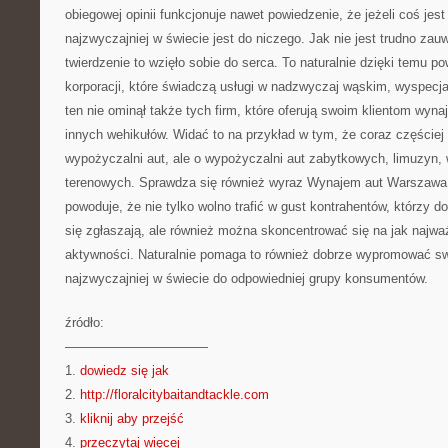
obiegowej opinii funkcjonuje nawet powiedzenie, że jeżeli coś jest
najzwyczajniej w świecie jest do niczego. Jak nie jest trudno za
twierdzenie to wzięło sobie do serca. To naturalnie dzięki temu po
korporacji, które świadczą usługi w nadzwyczaj wąskim, wyspecj
ten nie ominął także tych firm, które oferują swoim klientom wy
innych wehikułów. Widać to na przykład w tym, że coraz częściej 
wypożyczalni aut, ale o wypożyczalni aut zabytkowych, limuzyn
terenowych. Sprawdza się również wyraz Wynajem aut Warszawa.
powoduje, że nie tylko wolno trafić w gust kontrahentów, którzy d
się zgłaszają, ale również można skoncentrować się na jak najwa
aktywności. Naturalnie pomaga to również dobrze wypromować swoją
najzwyczajniej w świecie do odpowiedniej grupy konsumentów.
źródło:
———————————
1.
dowiedz się jak
2.
http://floralcitybaitandtackle.com
3.
kliknij aby przejść
4.
przeczytaj więcej