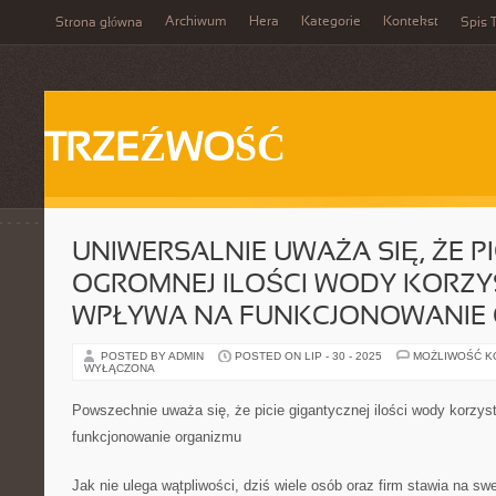
Archiwum
Hera
Kategorie
Kontekst
Strona główna
Spis T
TRZEŹWOŚĆ
UNIWERSALNIE UWAŻA SIĘ, ŻE PI
OGROMNEJ ILOŚCI WODY KORZY
WPŁYWA NA FUNKCJONOWANIE
POSTED BY ADMIN
POSTED ON LIP - 30 - 2025
MOŻLIWOŚĆ 
WYŁĄCZONA
Powszechnie uważa się, że picie gigantycznej ilości wody korzys
funkcjonowanie organizmu
Jak nie ulega wątpliwości, dziś wiele osób oraz firm stawia na s