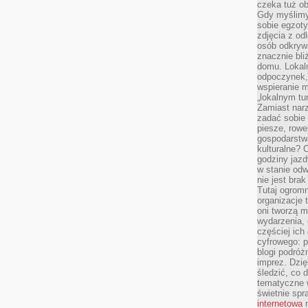
czeka tuż o
Gdy myślimy
sobie egzoty
zdjęcia z od
osób odkrywa
znacznie bli
domu. Lokal
odpoczynek, 
wspieranie m
„lokalnym tu
Zamiast narz
zadać sobie 
piesze, rowe
gospodarstw
kulturalne? 
godziny jazdy
w stanie od
nie jest brak
Tutaj ogromn
organizacje 
oni tworzą m
wydarzenia,
częściej ich
cyfrowego: p
blogi podróż
imprez. Dzi
śledzić, co d
tematyczne w
świetnie sp
internetowa
n