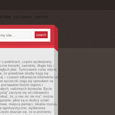
SCRIBE
FACEBOOK
TWITTER
 o podróżach, często wyobrażamy
czne kierunki, samoloty, długie loty i
ległych plaż. Tymczasem coraz więcej
, że prawdziwe skarby kryją się
żej – czasem kilkanaście kilometrów od
ne wycieczki stają się sposobem na
poznawanie historii regionu i
ałych, rodzinnych biznesów. Bycie
rystą” zaczyna się od ciekawości.
ekać, że „u nas nic nie ma”, można
pytanie: jakie są w okolicy szlaki
rowe, miejsca pamięci, lokalne muzea,
a agroturystyczne, wydarzenia
Często okazuje się, że w promieniu