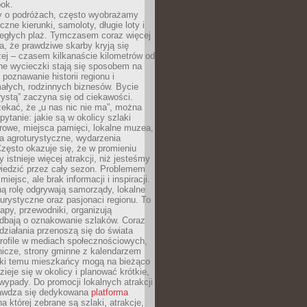
bok.
 o podróżach, często wyobrażamy
czne kierunki, samoloty, długie loty i
ległych plaż. Tymczasem coraz więcej
, że prawdziwe skarby kryją się
żej – czasem kilkanaście kilometrów od
ne wycieczki stają się sposobem na
poznawanie historii regionu i
ałych, rodzinnych biznesów. Bycie
rystą” zaczyna się od ciekawości.
ekać, że „u nas nic nie ma”, można
pytanie: jakie są w okolicy szlaki
rowe, miejsca pamięci, lokalne muzea,
a agroturystyczne, wydarzenia
Często okazuje się, że w promieniu
 istnieje więcej atrakcji, niż jesteśmy
wiedzić przez cały sezon. Problemem
 miejsc, ale brak informacji i inspiracji.
ą rolę odgrywają samorządy, lokalne
turystyczne oraz pasjonaci regionu. To
apy, przewodniki, organizują
 dbają o oznakowanie szlaków. Coraz
 działania przenoszą się do świata
rofile w mediach społecznościowych,
nicze, strony gminne z kalendarzem
ęki temu mieszkańcy mogą na bieżąco
zieje się w okolicy i planować krótkie,
ypady. Do promocji lokalnych atrakcji
rawdza się dedykowana
platforma
a której zebrane są szlaki, atrakcje,