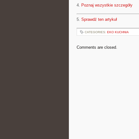
4.
Poznaj wszystkie szczegóły
5.
Sprawdź ten artykuł
CATEGORIES:
EKO KUCHNIA
Comments are closed.