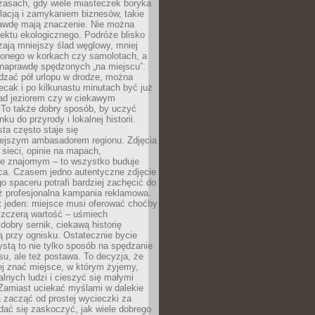
zasach, gdy wiele miasteczek boryka
lacją i zamykaniem biznesów, takie
awdę mają znaczenie. Nie można
ektu ekologicznego. Podróże blisko
ają mniejszy ślad węglowy, mniej
onego w korkach czy samolotach, a
 naprawdę spędzonych „na miejscu”.
dzać pół urlopu w drodze, można
cak i po kilkunastu minutach być już
nad jeziorem czy w ciekawym
 To także dobry sposób, by uczyć
ku do przyrody i lokalnej historii.
sta często staje się
iejszym ambasadorem regionu. Zdjęcia
sieci, opinie na mapach,
e znajomym – to wszystko buduje
ca. Czasem jedno autentyczne zdjęcie
go spaceru potrafi bardziej zachęcić do
ż profesjonalna kampania reklamowa.
t jeden: miejsce musi oferować choćby
szczerą wartość – uśmiech
dobry sernik, ciekawą historię
 przy ognisku. Ostatecznie bycie
ystą to nie tylko sposób na spędzanie
u, ale też postawa. To decyzja, że
j znać miejsce, w którym żyjemy,
alnych ludzi i cieszyć się małymi
 Zamiast uciekać myślami w dalekie
 zacząć od prostej wycieczki za
 dać się zaskoczyć, jak wiele dobrego