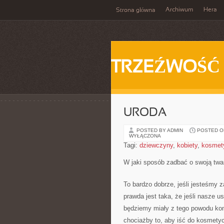
Archiwum
Hera
Strona główna
TRZEŹWOŚĆ
URODA
POSTED BY ADMIN
POSTED ON
WYŁĄCZONA
Tagi:
dziewczyny
,
kobiety
,
kosmet
W jaki sposób zadbać o swoją twa
To bardzo dobrze, jeśli jesteśmy
prawda jest taka, że jeśli nasze 
będziemy miały z tego powodu kom
chociażby to, aby iść do kosmetyc