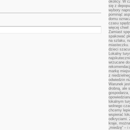
okolicy. W c
się z depopu
wybory napr
pominąć asp
domu oznacz
czasu spędz
więcej chwil
Zamiast spę
spakować ple
na szlaku, 
miasteczku.
dzieci szacun
Lokalny tury
najskuteczn
wrzucane do 
rekomendacj
markę miejs
z niedzielne
odwiedzin ni
Warunek jes
drobną, ale 
gospodarza, 
opowiedzianą
lokalnym tur
wolnego czas
chcemy lepie
wspierać lok
odkryciami.
kraje, można
„miedzę” – i