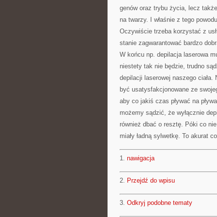
genów oraz trybu życia, lecz takż
na twarzy. I właśnie z tego powo
Oczywiście trzeba korzystać z us
stanie zagwarantować bardzo dobr
W końcu np. depilacja laserowa mu
niestety tak nie będzie, trudno s
depilacji laserowej naszego ciała
być usatysfakcjonowane ze swoje
aby co jakiś czas pływać na pływa
możemy sądzić, że wyłącznie depil
również dbać o resztę. Póki co ni
miały ładną sylwetkę. To akurat 
1.
nawigacja
2.
Przejdź do wpisu
3.
Odkryj podobne tematy