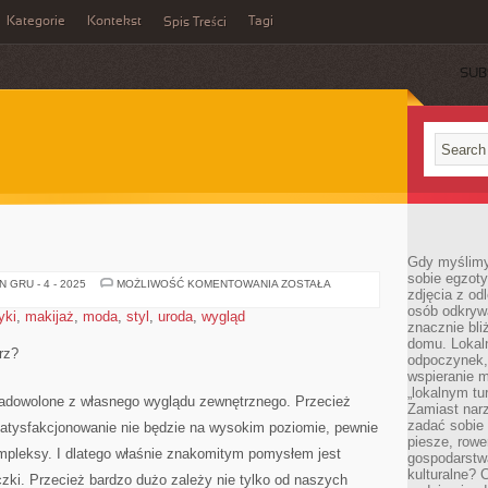
Kategorie
Kontekst
Tagi
Spis Treści
SUB
Gdy myślimy
sobie egzoty
URODA
 GRU - 4 - 2025
MOŻLIWOŚĆ KOMENTOWANIA
ZOSTAŁA
zdjęcia z od
osób odkrywa
yki
,
makijaż
,
moda
,
styl
,
uroda
,
wygląd
znacznie bli
domu. Lokal
rz?
odpoczynek, 
wspieranie m
„lokalnym tu
 zadowolone z własnego wyglądu zewnętrznego. Przecież
Zamiast narz
zadać sobie 
usatysfakcjonowanie nie będzie na wysokim poziomie, pewnie
piesze, rowe
pleksy. I dlatego właśnie znakomitym pomysłem jest
gospodarstw
kulturalne? 
zki. Przecież bardzo dużo zależy nie tylko od naszych