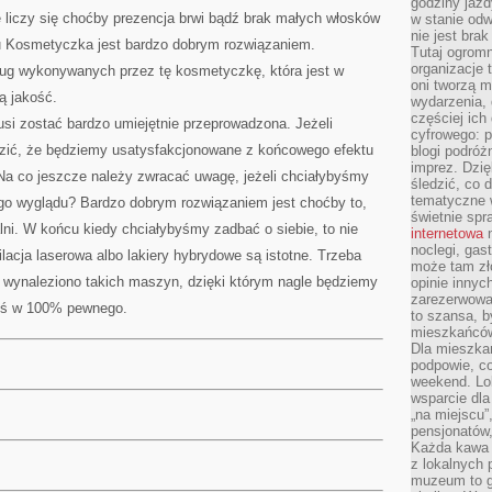
godziny jazdy
e liczy się choćby prezencja brwi bądź brak małych włosków
w stanie od
nie jest brak
du Kosmetyczka jest bardzo dobrym rozwiązaniem.
Tutaj ogromn
organizacje 
ług wykonywanych przez tę kosmetyczkę, która jest w
oni tworzą m
ą jakość.
wydarzenia,
częściej ich
si zostać bardzo umiejętnie przeprowadzona. Jeżeli
cyfrowego: p
ądzić, że będziemy usatysfakcjonowane z końcowego efektu
blogi podróż
imprez. Dzi
. Na co jeszcze należy zwracać uwagę, jeżeli chciałybyśmy
śledzić, co d
tematyczne w
go wyglądu? Bardzo dobrym rozwiązaniem jest choćby to,
świetnie sp
lni. W końcu kiedy chciałybyśmy zadbać o siebie, to nie
internetowa
n
noclegi, gas
acja laserowa albo lakiery hybrydowe są istotne. Trzeba
może tam zł
e wynaleziono takich maszyn, dzięki którym nagle będziemy
opinie innyc
zarezerwowa
coś w 100% pewnego.
to szansa, b
mieszkańców 
Dla mieszka
podpowie, c
weekend. Lok
wsparcie dla
„na miejscu”,
pensjonatów
Każda kawa 
z lokalnych 
muzeum to gł