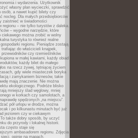
tronomia i wydarzenia. Użytkownik
ożyć własny plan wycieczki, sprawdzić
h osób, a nawet kupić bilety czy
ć nocleg. Dla małych przedsiębiorców
y zaistnieć w świadomości
regionu – nie tylko turystów z daleka.
ńców – wygodne narzędzie, które
o ciekawego można zrobić w wolny
alna turystyka to również realne
 gospodarki regionu. Pieniądze zostają
 trafiając do właścicieli knajpek,
, przewodników czy rzemieślników.
kupiona w małej kawiarni, każdy obiad
produktów, każdy bilet do małego
os na rzecz żywej, tętniącej życiem
zasach, gdy wiele miasteczek boryka
lacją i zamykaniem biznesów, takie
awdę mają znaczenie. Nie można
ektu ekologicznego. Podróże blisko
ają mniejszy ślad węglowy, mniej
onego w korkach czy samolotach, a
 naprawdę spędzonych „na miejscu”.
dzać pół urlopu w drodze, można
cak i po kilkunastu minutach być już
nad jeziorem czy w ciekawym
 To także dobry sposób, by uczyć
ku do przyrody i lokalnej historii.
sta często staje się
iejszym ambasadorem regionu. Zdjęcia
sieci, opinie na mapach,