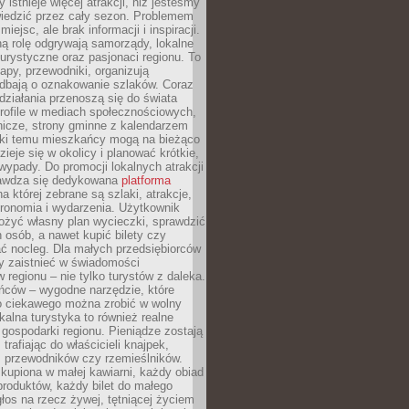
 istnieje więcej atrakcji, niż jesteśmy
wiedzić przez cały sezon. Problemem
 miejsc, ale brak informacji i inspiracji.
ą rolę odgrywają samorządy, lokalne
turystyczne oraz pasjonaci regionu. To
apy, przewodniki, organizują
 dbają o oznakowanie szlaków. Coraz
 działania przenoszą się do świata
rofile w mediach społecznościowych,
nicze, strony gminne z kalendarzem
ęki temu mieszkańcy mogą na bieżąco
zieje się w okolicy i planować krótkie,
ypady. Do promocji lokalnych atrakcji
rawdza się dedykowana
platforma
a której zebrane są szlaki, atrakcje,
tronomia i wydarzenia. Użytkownik
ożyć własny plan wycieczki, sprawdzić
h osób, a nawet kupić bilety czy
ć nocleg. Dla małych przedsiębiorców
y zaistnieć w świadomości
regionu – nie tylko turystów z daleka.
ńców – wygodne narzędzie, które
o ciekawego można zrobić w wolny
alna turystyka to również realne
 gospodarki regionu. Pieniądze zostają
 trafiając do właścicieli knajpek,
, przewodników czy rzemieślników.
kupiona w małej kawiarni, każdy obiad
produktów, każdy bilet do małego
os na rzecz żywej, tętniącej życiem