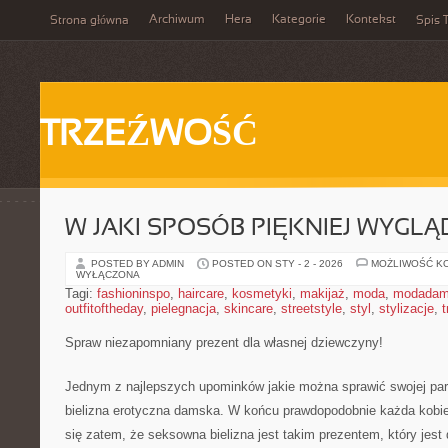
Archiwum
Hera
Kategorie
Kontekst
Strona główna
Spis T
TRZEŹWOŚĆ
W JAKI SPOSÓB PIĘKNIEJ WYGL
POSTED BY ADMIN
POSTED ON STY - 2 - 2026
MOŻLIWOŚĆ K
WYŁĄCZONA
Tagi:
fashioninspo
,
haircare
,
kosmetyki
,
makijaż
,
moda
,
modadam
outfitoftheday
,
pielegnacja
,
skincare
,
streetstyle
,
styl
,
stylizacje
,
t
Spraw niezapomniany prezent dla własnej dziewczyny!
Jednym z najlepszych upominków jakie można sprawić swojej par
bielizna erotyczna damska. W końcu prawdopodobnie każda kobiet
się zatem, że seksowna bielizna jest takim prezentem, który jes