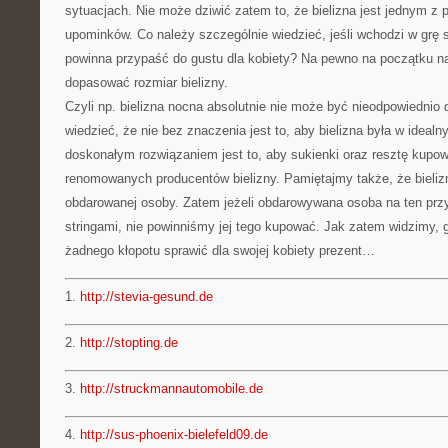
sytuacjach. Nie może dziwić zatem to, że bielizna jest jednym z
upominków. Co należy szczególnie wiedzieć, jeśli wchodzi w grę sz
powinna przypaść do gustu dla kobiety? Na pewno na początku n
dopasować rozmiar bielizny.
Czyli np. bielizna nocna absolutnie nie może być nieodpowiedni
wiedzieć, że nie bez znaczenia jest to, aby bielizna była w ideal
doskonałym rozwiązaniem jest to, aby sukienki oraz resztę kupow
renomowanych producentów bielizny. Pamiętajmy także, że bielizn
obdarowanej osoby. Zatem jeżeli obdarowywana osoba na ten przy
stringami, nie powinniśmy jej tego kupować. Jak zatem widzimy, g
żadnego kłopotu sprawić dla swojej kobiety prezent…
1.
http://stevia-gesund.de
2.
http://stopting.de
3.
http://struckmannautomobile.de
4.
http://sus-phoenix-bielefeld09.de