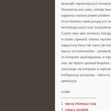
dziesiątki najróżniejszych kompu
Dostawców jest wielu, istnieje be
wątpienia stanowi pewien problem 
trzon klientów selekcjonujących 
technologicznych oraz komputero
Często więc jako amatorzy kieruj
w stanie zapewnić również wysokie
najwyższej klasy tak samo jak kart
lepsze od konkurentów – potwierd
że komputer wyekwipowany w topo
oraz nie będzie sprawiał kłopotó
zachowuje się komputer w najtrud
konfigurację sprzętową – także t
operacyjny.
źródło:
———————————
1.
więcej informacji tutaj
2.
zobacz poradnik