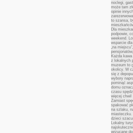
noclegi, gas
może tam zł
opinie innyc
zarezerwowa
to szansa, b
mieszkańców 
Dla mieszka
podpowie, c
weekend. Lok
wsparcie dla
„na miejscu”,
pensjonatów
Każda kawa 
z lokalnych 
muzeum to gł
okolicy. W c
się z depopu
wybory napr
pominąć asp
domu oznacz
czasu spędz
więcej chwil
Zamiast spę
spakować ple
na szlaku, 
miasteczku.
dzieci szacun
Lokalny tury
najskuteczn
wrzucane do 