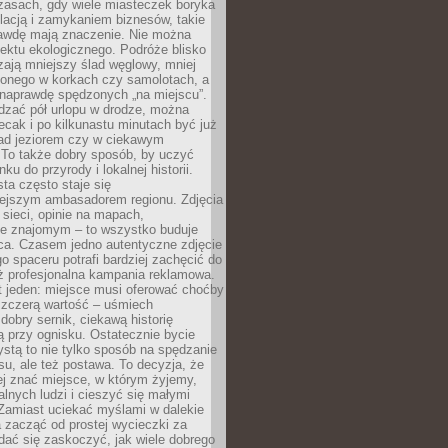
zasach, gdy wiele miasteczek boryka
lacją i zamykaniem biznesów, takie
awdę mają znaczenie. Nie można
ektu ekologicznego. Podróże blisko
ają mniejszy ślad węglowy, mniej
onego w korkach czy samolotach, a
 naprawdę spędzonych „na miejscu”.
dzać pół urlopu w drodze, można
cak i po kilkunastu minutach być już
nad jeziorem czy w ciekawym
 To także dobry sposób, by uczyć
ku do przyrody i lokalnej historii.
sta często staje się
iejszym ambasadorem regionu. Zdjęcia
sieci, opinie na mapach,
e znajomym – to wszystko buduje
ca. Czasem jedno autentyczne zdjęcie
go spaceru potrafi bardziej zachęcić do
ż profesjonalna kampania reklamowa.
t jeden: miejsce musi oferować choćby
szczerą wartość – uśmiech
dobry sernik, ciekawą historię
 przy ognisku. Ostatecznie bycie
ystą to nie tylko sposób na spędzanie
u, ale też postawa. To decyzja, że
j znać miejsce, w którym żyjemy,
alnych ludzi i cieszyć się małymi
 Zamiast uciekać myślami w dalekie
 zacząć od prostej wycieczki za
 dać się zaskoczyć, jak wiele dobrego