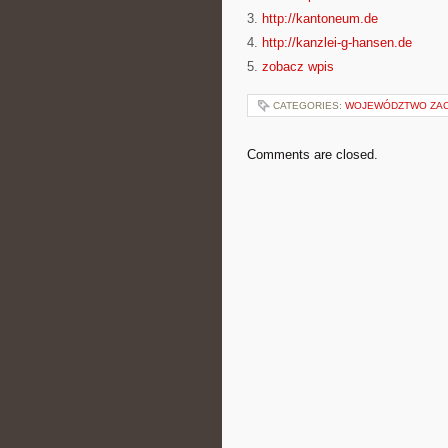
3.
http://kantoneum.de
4.
http://kanzlei-g-hansen.de
5.
zobacz wpis
CATEGORIES:
WOJEWÓDZTWO ZA
Comments are closed.