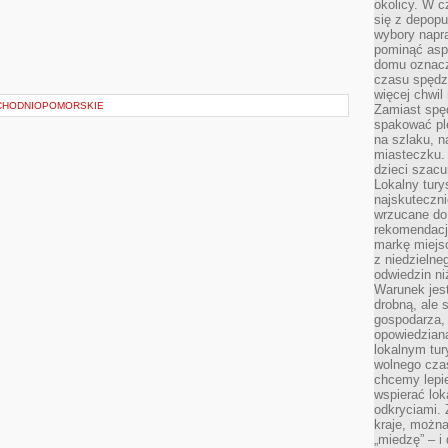
okolicy. W c
się z depopu
wybory napr
pominąć asp
domu oznacz
czasu spędz
więcej chwil
CHODNIOPOMORSKIE
Zamiast spę
spakować ple
na szlaku, 
miasteczku.
dzieci szacun
Lokalny tury
najskuteczn
wrzucane do 
rekomendacj
markę miejs
z niedzielne
odwiedzin ni
Warunek jes
drobną, ale 
gospodarza, 
opowiedzianą
lokalnym tur
wolnego czas
chcemy lepie
wspierać lok
odkryciami.
kraje, można
„miedzę” – i