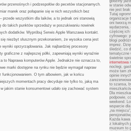
godziny jazdy
PRZERÓŻNYCH
terów przenośnych i podzespołów do pecetów stacjonarnych.
w stanie od
nie jest brak
zmiar marek oraz połapanie się w nich wszystkich bez
Tutaj ogromn
– przede wszystkim dla laików, a to jednak oni stanowią
organizacje 
oni tworzą m
się do takich punktów sprzedaży w poszukiwaniu nowinek
wydarzenia,
częściej ich
wych dodatków. Wypróbuj Serwis Apple Warszawa kontakt.
cyfrowego: p
ą się niezbyt słusznym przekonaniem, że wysoka cena jest
blogi podróż
imprez. Dzi
 wyniki oprzyrządowania. Jak najbardziej procesory
śledzić, co d
y graficzne z najlepszej półki, zapewniają wyniki wyraźnie
tematyczne w
świetnie sp
za to Naprawa komputerów Apple. Jednakże nie oznacza to,
internetowa
n
noclegi, gas
we marki dostępne na rynku nie będzie wymagał napraw
może tam zł
w z funkcjonowaniem. O tym albowiem, jak w końcu
opinie innyc
zarezerwowa
niejszych momentach pracy decyduje nie tylko to, jaką ma
to szansa, b
o, w jakim stanie konsumentowi udało się zachować system
mieszkańców 
Dla mieszka
podpowie, c
weekend. Lok
wsparcie dla
„na miejscu”,
pensjonatów
Każda kawa 
z lokalnych 
muzeum to gł