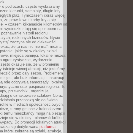
bok.
 o podróżach, często wyobrażamy
czne kierunki, samoloty, długie loty i
ległych plaż. Tymczasem coraz więcej
, że prawdziwe skarby kryją się
żej – czasem kilkanaście kilometrów od
ne wycieczki stają się sposobem na
poznawanie historii regionu i
ałych, rodzinnych biznesów. Bycie
rystą” zaczyna się od ciekawości.
ekać, że „u nas nic nie ma”, można
pytanie: jakie są w okolicy szlaki
rowe, miejsca pamięci, lokalne muzea,
a agroturystyczne, wydarzenia
Często okazuje się, że w promieniu
 istnieje więcej atrakcji, niż jesteśmy
wiedzić przez cały sezon. Problemem
 miejsc, ale brak informacji i inspiracji.
ą rolę odgrywają samorządy, lokalne
turystyczne oraz pasjonaci regionu. To
apy, przewodniki, organizują
 dbają o oznakowanie szlaków. Coraz
 działania przenoszą się do świata
rofile w mediach społecznościowych,
nicze, strony gminne z kalendarzem
ęki temu mieszkańcy mogą na bieżąco
zieje się w okolicy i planować krótkie,
ypady. Do promocji lokalnych atrakcji
rawdza się dedykowana
platforma
a której zebrane są szlaki, atrakcje,