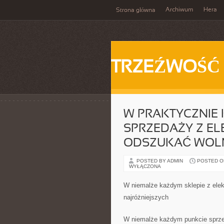
Archiwum
Hera
Strona główna
TRZEŹWOŚĆ
W PRAKTYCZNIE
SPRZEDAŻY Z EL
ODSZUKAĆ WOLN
POSTED BY ADMIN
POSTED ON 
WYŁĄCZONA
W niemalże każdym sklepie z elekt
najróżniejszych
W niemalże każdym punkcie sprzed