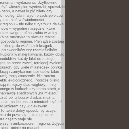
tronomia i wydarzenia. Użytkownik
ożyć własny plan wycieczki, sprawdzić
h osób, a nawet kupić bilety czy
ć nocleg. Dla małych przedsiębiorców
y zaistnieć w świadomości
regionu – nie tylko turystów z daleka.
ńców – wygodne narzędzie, które
o ciekawego można zrobić w wolny
alna turystyka to również realne
 gospodarki regionu. Pieniądze zostają
 trafiając do właścicieli knajpek,
, przewodników czy rzemieślników.
kupiona w małej kawiarni, każdy obiad
produktów, każdy bilet do małego
os na rzecz żywej, tętniącej życiem
zasach, gdy wiele miasteczek boryka
lacją i zamykaniem biznesów, takie
awdę mają znaczenie. Nie można
ektu ekologicznego. Podróże blisko
ają mniejszy ślad węglowy, mniej
onego w korkach czy samolotach, a
 naprawdę spędzonych „na miejscu”.
dzać pół urlopu w drodze, można
cak i po kilkunastu minutach być już
nad jeziorem czy w ciekawym
 To także dobry sposób, by uczyć
ku do przyrody i lokalnej historii.
sta często staje się
iejszym ambasadorem regionu. Zdjęcia
sieci, opinie na mapach,