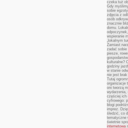
czeka tuż o
Gdy myślimy
sobie egzoty
zdjęcia z od
osób odkrywa
znacznie bli
domu. Lokal
odpoczynek, 
wspieranie m
„lokalnym tu
Zamiast narz
zadać sobie 
piesze, rowe
gospodarstw
kulturalne? 
godziny jazdy
w stanie od
nie jest brak
Tutaj ogromn
organizacje 
oni tworzą m
wydarzenia,
częściej ich
cyfrowego: p
blogi podróż
imprez. Dzi
śledzić, co d
tematyczne w
świetnie sp
internetowa
n