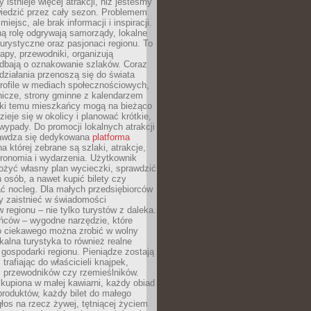
 istnieje więcej atrakcji, niż jesteśmy
wiedzić przez cały sezon. Problemem
 miejsc, ale brak informacji i inspiracji.
ą rolę odgrywają samorządy, lokalne
turystyczne oraz pasjonaci regionu. To
apy, przewodniki, organizują
 dbają o oznakowanie szlaków. Coraz
 działania przenoszą się do świata
rofile w mediach społecznościowych,
nicze, strony gminne z kalendarzem
ęki temu mieszkańcy mogą na bieżąco
zieje się w okolicy i planować krótkie,
ypady. Do promocji lokalnych atrakcji
rawdza się dedykowana
platforma
a której zebrane są szlaki, atrakcje,
tronomia i wydarzenia. Użytkownik
ożyć własny plan wycieczki, sprawdzić
h osób, a nawet kupić bilety czy
ć nocleg. Dla małych przedsiębiorców
y zaistnieć w świadomości
regionu – nie tylko turystów z daleka.
ńców – wygodne narzędzie, które
o ciekawego można zrobić w wolny
alna turystyka to również realne
 gospodarki regionu. Pieniądze zostają
 trafiając do właścicieli knajpek,
, przewodników czy rzemieślników.
kupiona w małej kawiarni, każdy obiad
produktów, każdy bilet do małego
os na rzecz żywej, tętniącej życiem