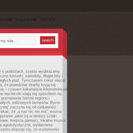
SCRIBE
FACEBOOK
TWITTER
 o podróżach, często wyobrażamy
czne kierunki, samoloty, długie loty i
ległych plaż. Tymczasem coraz więcej
, że prawdziwe skarby kryją się
żej – czasem kilkanaście kilometrów od
ne wycieczki stają się sposobem na
poznawanie historii regionu i
ałych, rodzinnych biznesów. Bycie
rystą” zaczyna się od ciekawości.
ekać, że „u nas nic nie ma”, można
pytanie: jakie są w okolicy szlaki
rowe, miejsca pamięci, lokalne muzea,
a agroturystyczne, wydarzenia
Często okazuje się, że w promieniu