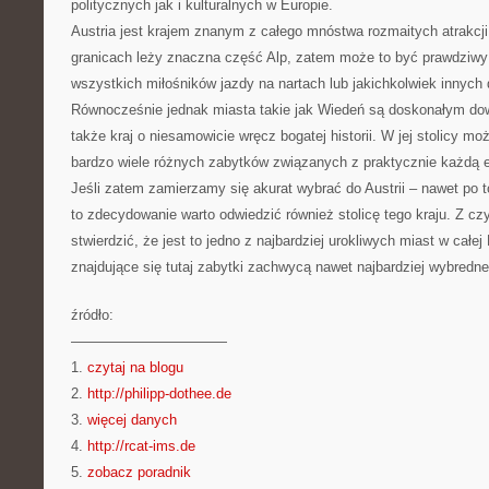
politycznych jak i kulturalnych w Europie.
Austria jest krajem znanym z całego mnóstwa rozmaitych atrakcji
granicach leży znaczna część Alp, zatem może to być prawdziwy 
wszystkich miłośników jazdy na nartach lub jakichkolwiek innych
Równocześnie jednak miasta takie jak Wiedeń są doskonałym dow
także kraj o niesamowicie wręcz bogatej historii. W jej stolicy 
bardzo wiele różnych zabytków związanych z praktycznie każdą epo
Jeśli zatem zamierzamy się akurat wybrać do Austrii – nawet po t
to zdecydowanie warto odwiedzić również stolicę tego kraju. Z
stwierdzić, że jest to jedno z najbardziej urokliwych miast w całej
znajdujące się tutaj zabytki zachwycą nawet najbardziej wybredn
źródło:
———————————
1.
czytaj na blogu
2.
http://philipp-dothee.de
3.
więcej danych
4.
http://rcat-ims.de
5.
zobacz poradnik