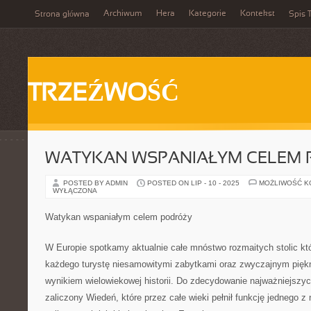
Archiwum
Hera
Kategorie
Kontekst
Strona główna
Spis T
TRZEŹWOŚĆ
WATYKAN WSPANIAŁYM CELEM
POSTED BY ADMIN
POSTED ON LIP - 10 - 2025
MOŻLIWOŚĆ 
WYŁĄCZONA
Watykan wspaniałym celem podróży
W Europie spotkamy aktualnie całe mnóstwo rozmaitych stolic kt
każdego turystę niesamowitymi zabytkami oraz zwyczajnym pię
wynikiem wielowiekowej historii. Do zdecydowanie najważniejszy
zaliczony Wiedeń, które przez całe wieki pełnił funkcję jednego z