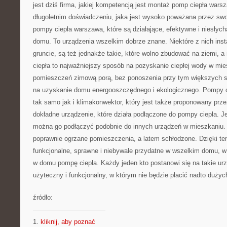
jest dziś firma, jakiej kompetencją jest montaż pomp ciepła wars
długoletnim doświadczeniu, jaka jest wysoko poważana przez swo
pompy ciepła warszawa, które są działające, efektywne i niesły
domu. To urządzenia wszelkim dobrze znane. Niektóre z nich inst
gruncie, są też jednakże takie, które wolno zbudować na ziemi,
ciepła to najważniejszy sposób na pozyskanie ciepłej wody w mie
pomieszczeń zimową porą, bez ponoszenia przy tym większych 
na uzyskanie domu energooszczędnego i ekologicznego. Pompy ci
tak samo jak i klimakonwektor, który jest także proponowany prze
dokładne urządzenie, które działa podłączone do pompy ciepła. Je
można go podłączyć podobnie do innych urządzeń w mieszkaniu. 
poprawnie ogrzane pomieszczenia, a latem schłodzone. Dzięki tem
funkcjonalne, sprawne i niebywale przydatne w wszelkim domu, w 
w domu pompę ciepła. Każdy jeden kto postanowi się na takie ur
użyteczny i funkcjonalny, w którym nie będzie płacić nadto duży
źródło:
———————————
1.
kliknij, aby poznać