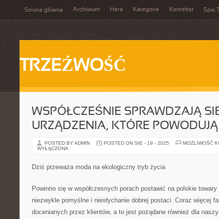
Archiwum
Hera
Kategorie
Kontekst
Strona główna
Spis T
TRZEŹWOŚĆ
WSPÓŁCZEŚNIE SPRAWDZAJĄ SI
URZĄDZENIA, KTÓRE POWODUJĄ
POSTED BY ADMIN
POSTED ON SIE - 19 - 2025
MOŻLIWOŚĆ 
WYŁĄCZONA
Dziś przeważa moda na ekologiczny tryb życia
Powinno się w współczesnych porach postawić na polskie towary 
niezwykle pomyślne i niesłychanie dobrej postaci. Coraz więcej fa
docenianych przez klientów, a to jest pożądane również dla nasz