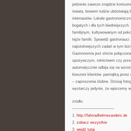
jedzenie zawsze znajdzie konsumen
świata, bowiem ludzie ubóstwiają 
internautów. Lokale gastronomiczne
bogatych i dla tych biedniejszych.
familijnym, kultywowanym od poko
tejże familii. Sprawdź gastronauc
najistotniejszych zadań w tym bi
Gastronomia jest stricte połączon
spożywczym, rolnictwem czy prze
automatycznie odbija się na wzro
kieszeni klientów. pamiątką przez 
– zaproszenia ślubne. Dzisiaj fot
wystarczy jedynie, że wpiszemy w
źródło:
———————————
1.
http://fahrradhelmexanders.de
2.
zobacz wszystkie
3.
wejdź tutaj