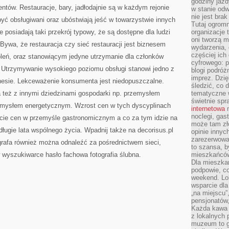
godziny jazdy
ICH
tów. Restauracje, bary, jadłodajnie są w każdym rejonie
O
w stanie od
ŚLUBIE
nie jest brak
być obsługiwani oraz ubóstwiają jeść w towarzystwie innych
Tutaj ogromn
 posiadają taki przekrój typowy, że są dostępne dla ludzi
organizacje 
oni tworzą m
 Bywa, że restauracja czy sieć restauracji jest biznesem
wydarzenia,
częściej ich
leń, oraz stanowiącym jedyne utrzymanie dla członków
cyfrowego: p
i. Utrzymywanie wysokiego poziomu obsługi stanowi jedno z
blogi podróż
imprez. Dzi
znesie. Lekceważenie konsumenta jest niedopuszczalne.
śledzić, co d
a też z innymi dziedzinami gospodarki np. przemysłem
tematyczne w
świetnie sp
mysłem energetycznym. Wzrost cen w tych dyscyplinach
internetowa
n
noclegi, gas
ście cen w przemyśle gastronomicznym a co za tym idzie na
może tam zł
długie lata wspólnego życia. Wpadnij także na decorisus.pl
opinie innyc
zarezerwowa
ografa również można odnaleźć za pośrednictwem sieci,
to szansa, b
 wyszukiwarce hasło fachowa fotografia ślubna.
mieszkańców 
Dla mieszka
podpowie, c
weekend. Lok
wsparcie dla
„na miejscu”,
pensjonatów
Każda kawa 
z lokalnych 
muzeum to gł