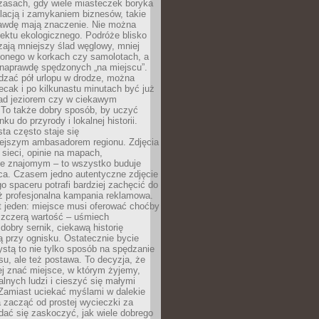
zasach, gdy wiele miasteczek boryka
lacją i zamykaniem biznesów, takie
awdę mają znaczenie. Nie można
ektu ekologicznego. Podróże blisko
ają mniejszy ślad węglowy, mniej
onego w korkach czy samolotach, a
 naprawdę spędzonych „na miejscu”.
dzać pół urlopu w drodze, można
cak i po kilkunastu minutach być już
nad jeziorem czy w ciekawym
 To także dobry sposób, by uczyć
ku do przyrody i lokalnej historii.
sta często staje się
iejszym ambasadorem regionu. Zdjęcia
sieci, opinie na mapach,
e znajomym – to wszystko buduje
ca. Czasem jedno autentyczne zdjęcie
go spaceru potrafi bardziej zachęcić do
ż profesjonalna kampania reklamowa.
t jeden: miejsce musi oferować choćby
szczerą wartość – uśmiech
dobry sernik, ciekawą historię
 przy ognisku. Ostatecznie bycie
ystą to nie tylko sposób na spędzanie
u, ale też postawa. To decyzja, że
j znać miejsce, w którym żyjemy,
alnych ludzi i cieszyć się małymi
 Zamiast uciekać myślami w dalekie
 zacząć od prostej wycieczki za
 dać się zaskoczyć, jak wiele dobrego