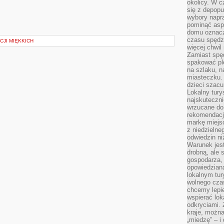
okolicy. W c
się z depopu
wybory napr
pominąć asp
domu oznacz
czasu spędz
JI MIĘKKICH
więcej chwil
Zamiast spę
spakować ple
na szlaku, 
miasteczku.
dzieci szacun
Lokalny tury
najskuteczn
wrzucane do 
rekomendacj
markę miejs
z niedzielne
odwiedzin ni
Warunek jes
drobną, ale 
gospodarza, 
opowiedzianą
lokalnym tur
wolnego czas
chcemy lepie
wspierać lok
odkryciami.
kraje, można
„miedzę” – i