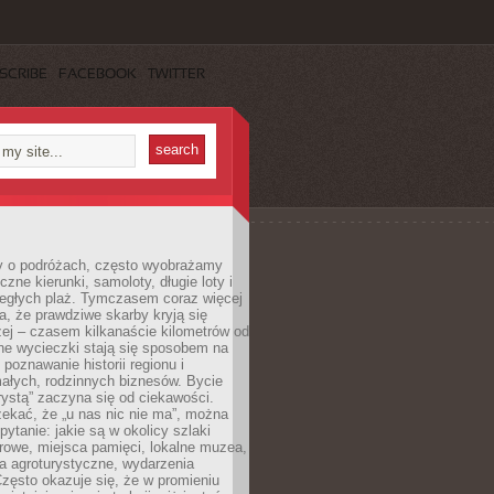
SCRIBE
FACEBOOK
TWITTER
 o podróżach, często wyobrażamy
czne kierunki, samoloty, długie loty i
ległych plaż. Tymczasem coraz więcej
, że prawdziwe skarby kryją się
żej – czasem kilkanaście kilometrów od
ne wycieczki stają się sposobem na
poznawanie historii regionu i
ałych, rodzinnych biznesów. Bycie
rystą” zaczyna się od ciekawości.
ekać, że „u nas nic nie ma”, można
pytanie: jakie są w okolicy szlaki
rowe, miejsca pamięci, lokalne muzea,
a agroturystyczne, wydarzenia
Często okazuje się, że w promieniu