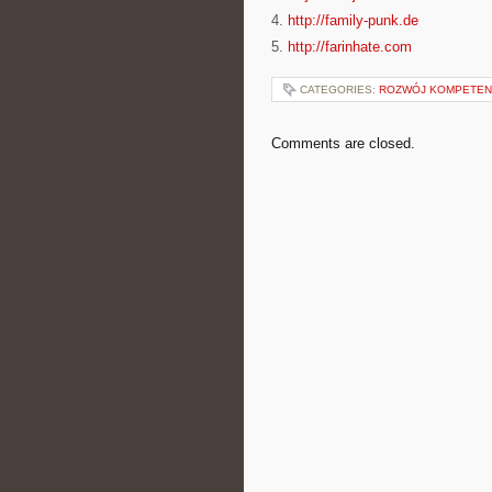
4.
http://family-punk.de
5.
http://farinhate.com
CATEGORIES:
ROZWÓJ KOMPETENC
Comments are closed.