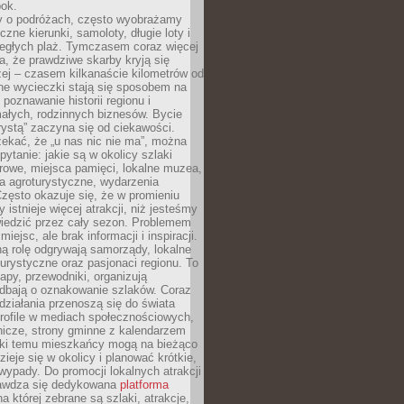
bok.
 o podróżach, często wyobrażamy
czne kierunki, samoloty, długie loty i
ległych plaż. Tymczasem coraz więcej
, że prawdziwe skarby kryją się
żej – czasem kilkanaście kilometrów od
ne wycieczki stają się sposobem na
poznawanie historii regionu i
ałych, rodzinnych biznesów. Bycie
rystą” zaczyna się od ciekawości.
ekać, że „u nas nic nie ma”, można
pytanie: jakie są w okolicy szlaki
rowe, miejsca pamięci, lokalne muzea,
a agroturystyczne, wydarzenia
Często okazuje się, że w promieniu
 istnieje więcej atrakcji, niż jesteśmy
wiedzić przez cały sezon. Problemem
 miejsc, ale brak informacji i inspiracji.
ą rolę odgrywają samorządy, lokalne
turystyczne oraz pasjonaci regionu. To
apy, przewodniki, organizują
 dbają o oznakowanie szlaków. Coraz
 działania przenoszą się do świata
rofile w mediach społecznościowych,
nicze, strony gminne z kalendarzem
ęki temu mieszkańcy mogą na bieżąco
zieje się w okolicy i planować krótkie,
ypady. Do promocji lokalnych atrakcji
rawdza się dedykowana
platforma
a której zebrane są szlaki, atrakcje,