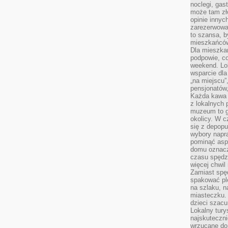
noclegi, gas
może tam zł
opinie innyc
zarezerwowa
to szansa, b
mieszkańców 
Dla mieszka
podpowie, c
weekend. Lok
wsparcie dla
„na miejscu”,
pensjonatów
Każda kawa 
z lokalnych 
muzeum to gł
okolicy. W c
się z depopu
wybory napr
pominąć asp
domu oznacz
czasu spędz
więcej chwil
Zamiast spę
spakować ple
na szlaku, 
miasteczku.
dzieci szacun
Lokalny tury
najskuteczn
wrzucane do 