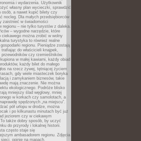
tronomia i wydarzenia. Użytkownik
ożyć własny plan wycieczki, sprawdzić
h osób, a nawet kupić bilety czy
ć nocleg. Dla małych przedsiębiorców
y zaistnieć w świadomości
regionu – nie tylko turystów z daleka.
ńców – wygodne narzędzie, które
o ciekawego można zrobić w wolny
alna turystyka to również realne
 gospodarki regionu. Pieniądze zostają
 trafiając do właścicieli knajpek,
, przewodników czy rzemieślników.
kupiona w małej kawiarni, każdy obiad
produktów, każdy bilet do małego
os na rzecz żywej, tętniącej życiem
zasach, gdy wiele miasteczek boryka
lacją i zamykaniem biznesów, takie
awdę mają znaczenie. Nie można
ektu ekologicznego. Podróże blisko
ają mniejszy ślad węglowy, mniej
onego w korkach czy samolotach, a
 naprawdę spędzonych „na miejscu”.
dzać pół urlopu w drodze, można
cak i po kilkunastu minutach być już
nad jeziorem czy w ciekawym
 To także dobry sposób, by uczyć
ku do przyrody i lokalnej historii.
sta często staje się
iejszym ambasadorem regionu. Zdjęcia
sieci, opinie na mapach,