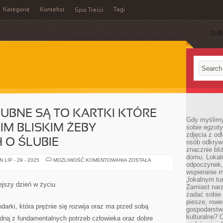
Kategorie
Kontekst
Tagi
Spis Treści
SUB
UBNE SĄ TO KARTKI KTÓRE
Gdy myślimy
IM BLISKIM ŻEBY
sobie egzoty
zdjęcia z od
 O ŚLUBIE
osób odkrywa
znacznie bli
domu. Lokal
ZAPROSZENIA
LIP - 29 - 2025
MOŻLIWOŚĆ KOMENTOWANIA
ZOSTAŁA
odpoczynek, 
ŚLUBNE
SĄ
wspieranie m
TO
„lokalnym tu
KARTKI
ejszy dzień w życiu
Zamiast narz
KTÓRE
WYSYŁA
zadać sobie 
SIĘ
piesze, rowe
SWOIM
darki, która prężnie się rozwija oraz ma przed sobą
gospodarstw
BLISKIM
ŻEBY
kulturalne? 
jedną z fundamentalnych potrzeb człowieka oraz dobre
POWIADOMIĆ