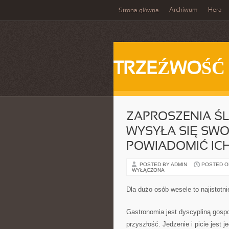
Archiwum
Hera
Strona główna
TRZEŹWOŚĆ
ZAPROSZENIA ŚL
WYSYŁA SIĘ SWO
POWIADOMIĆ ICH
POSTED BY ADMIN
POSTED ON 
WYŁĄCZONA
Dla dużo osób wesele to najistotni
Gastronomia jest dyscypliną gospo
przyszłość. Jedzenie i picie jest 