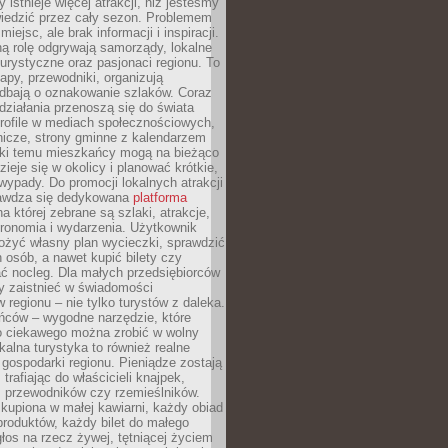
 istnieje więcej atrakcji, niż jesteśmy
wiedzić przez cały sezon. Problemem
 miejsc, ale brak informacji i inspiracji.
ą rolę odgrywają samorządy, lokalne
turystyczne oraz pasjonaci regionu. To
apy, przewodniki, organizują
 dbają o oznakowanie szlaków. Coraz
 działania przenoszą się do świata
rofile w mediach społecznościowych,
nicze, strony gminne z kalendarzem
ęki temu mieszkańcy mogą na bieżąco
zieje się w okolicy i planować krótkie,
ypady. Do promocji lokalnych atrakcji
rawdza się dedykowana
platforma
a której zebrane są szlaki, atrakcje,
tronomia i wydarzenia. Użytkownik
ożyć własny plan wycieczki, sprawdzić
h osób, a nawet kupić bilety czy
ć nocleg. Dla małych przedsiębiorców
y zaistnieć w świadomości
regionu – nie tylko turystów z daleka.
ńców – wygodne narzędzie, które
o ciekawego można zrobić w wolny
alna turystyka to również realne
 gospodarki regionu. Pieniądze zostają
 trafiając do właścicieli knajpek,
, przewodników czy rzemieślników.
kupiona w małej kawiarni, każdy obiad
produktów, każdy bilet do małego
os na rzecz żywej, tętniącej życiem