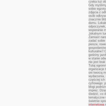
czeka tuż o
Gdy myślimy
sobie egzoty
zdjęcia z od
osób odkrywa
znacznie bli
domu. Lokal
odpoczynek, 
wspieranie m
„lokalnym tu
Zamiast narz
zadać sobie 
piesze, rowe
gospodarstw
kulturalne? 
godziny jazdy
w stanie od
nie jest brak
Tutaj ogromn
organizacje 
oni tworzą m
wydarzenia,
częściej ich
cyfrowego: p
blogi podróż
imprez. Dzi
śledzić, co d
tematyczne w
świetnie sp
internetowa
n