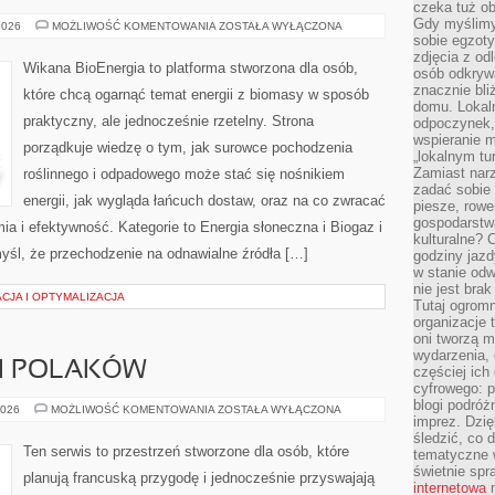
czeka tuż o
Gdy myślimy
OPINIE
2026
MOŻLIWOŚĆ KOMENTOWANIA
ZOSTAŁA WYŁĄCZONA
I
sobie egzoty
KOMENTARZE
zdjęcia z od
Wikana BioEnergia to platforma stworzona dla osób,
osób odkrywa
znacznie bli
które chcą ogarnąć temat energii z biomasy w sposób
domu. Lokal
praktyczny, ale jednocześnie rzetelny. Strona
odpoczynek, 
wspieranie m
porządkuje wiedzę o tym, jak surowce pochodzenia
„lokalnym tu
Zamiast narz
roślinnego i odpadowego może stać się nośnikiem
zadać sobie 
energii, jak wygląda łańcuch dostaw, oraz na co zwracać
piesze, rowe
gospodarstw
 i efektywność. Kategorie to Energia słoneczna i Biogaz i
kulturalne? 
myśl, że przechodzenie na odnawialne źródła […]
godziny jazdy
w stanie od
nie jest brak
CJA I OPTYMALIZACJA
Tutaj ogromn
organizacje 
oni tworzą m
wydarzenia,
I POLAKÓW
częściej ich
cyfrowego: p
blogi podróż
FRANCJA
2026
MOŻLIWOŚĆ KOMENTOWANIA
ZOSTAŁA WYŁĄCZONA
imprez. Dzi
OCZAMI
POLAKÓW
śledzić, co d
Ten serwis to przestrzeń stworzone dla osób, które
tematyczne w
świetnie sp
planują francuską przygodę i jednocześnie przyswajają
internetowa
n