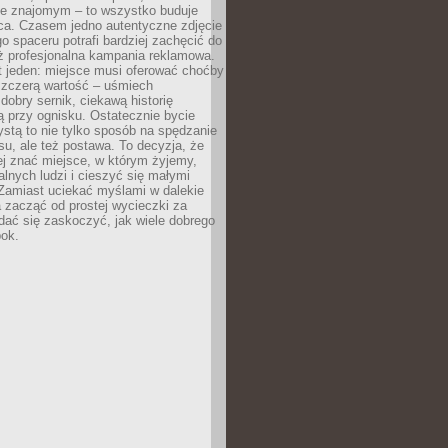
e znajomym – to wszystko buduje
ca. Czasem jedno autentyczne zdjęcie
go spaceru potrafi bardziej zachęcić do
ż profesjonalna kampania reklamowa.
t jeden: miejsce musi oferować choćby
szczerą wartość – uśmiech
dobry sernik, ciekawą historię
 przy ognisku. Ostatecznie bycie
ystą to nie tylko sposób na spędzanie
u, ale też postawa. To decyzja, że
j znać miejsce, w którym żyjemy,
alnych ludzi i cieszyć się małymi
 Zamiast uciekać myślami w dalekie
 zacząć od prostej wycieczki za
 dać się zaskoczyć, jak wiele dobrego
bok.