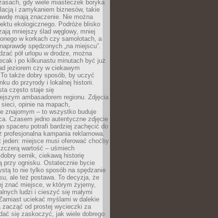
zasach, gdy wiele miasteczek boryka
lacją i zamykaniem biznesów, takie
awdę mają znaczenie. Nie można
ektu ekologicznego. Podróże blisko
ają mniejszy ślad węglowy, mniej
onego w korkach czy samolotach, a
 naprawdę spędzonych „na miejscu”.
dzać pół urlopu w drodze, można
cak i po kilkunastu minutach być już
nad jeziorem czy w ciekawym
 To także dobry sposób, by uczyć
ku do przyrody i lokalnej historii.
sta często staje się
iejszym ambasadorem regionu. Zdjęcia
sieci, opinie na mapach,
e znajomym – to wszystko buduje
ca. Czasem jedno autentyczne zdjęcie
go spaceru potrafi bardziej zachęcić do
ż profesjonalna kampania reklamowa.
t jeden: miejsce musi oferować choćby
szczerą wartość – uśmiech
dobry sernik, ciekawą historię
 przy ognisku. Ostatecznie bycie
ystą to nie tylko sposób na spędzanie
u, ale też postawa. To decyzja, że
j znać miejsce, w którym żyjemy,
alnych ludzi i cieszyć się małymi
 Zamiast uciekać myślami w dalekie
 zacząć od prostej wycieczki za
 dać się zaskoczyć, jak wiele dobrego