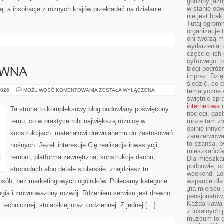
godziny jazdy
w stanie od
ą, a inspiracje z różnych krajów przekładać na działanie.
nie jest brak
Tutaj ogromn
organizacje 
oni tworzą m
wydarzenia,
częściej ich
cyfrowego: p
blogi podróż
EWNA
imprez. Dzi
śledzić, co d
RENOWACJA
2026
MOŻLIWOŚĆ KOMENTOWANIA
ZOSTAŁA WYŁĄCZONA
tematyczne w
DREWNA
świetnie sp
internetowa
n
Ta strona to kompleksowy blog budowlany poświęcony
noclegi, gas
temu, co w praktyce robi największą różnicę w
może tam zł
opinie innyc
konstrukcjach: materiałowi drewnianemu do zastosowań
zarezerwowa
to szansa, b
nośnych. Jeżeli interesuje Cię realizacja inwestycji,
mieszkańców 
remont, platforma zewnętrzna, konstrukcja dachu,
Dla mieszka
podpowie, c
stropodach albo detale stolarskie, znajdziesz tu
weekend. Lok
osób, bez marketingowych ogólników. Polecamy kategorie
wsparcie dla
„na miejscu”,
ogia i zrównoważony rozwój. Rdzeniem serwisu jest drewno
pensjonatów
Każda kawa 
 technicznej, stolarskiej oraz codziennej. Z jednej […]
z lokalnych 
muzeum to gł