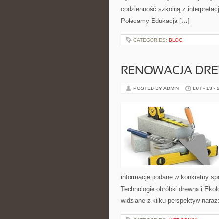
codzienność szkolną z interpretacj
Polecamy Edukacja […]
CATEGORIES:
BLOG
RENOWACJA DR
POSTED BY ADMIN
LUT - 13 - 
informacje podane w konkretny sp
Technologie obróbki drewna i Ekol
widziane z kilku perspektyw naraz: