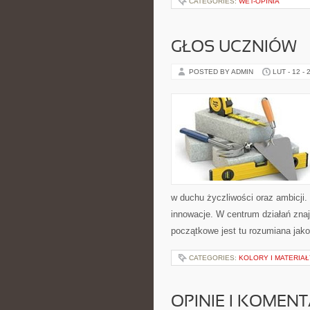
CATEGORIES:
WET-OPINIA
GŁOS UCZNIÓW
POSTED BY ADMIN
LUT - 12 - 
w duchu życzliwości oraz ambicji. 
innowacje. W centrum działań znaj
początkowe jest tu rozumiana jak
CATEGORIES:
KOLORY I MATERIAŁ
OPINIE I KOMEN