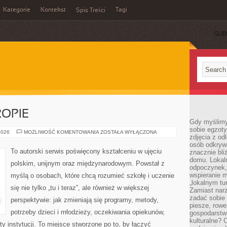
Kategorie
Kontekst
Tagi
Spis Treści
SUB
OPIE
Gdy myślimy
sobie egzoty
EDUKACJA
2026
MOŻLIWOŚĆ KOMENTOWANIA
ZOSTAŁA WYŁĄCZONA
zdjęcia z od
W
EUROPIE
osób odkrywa
To autorski serwis poświęcony kształceniu w ujęciu
znacznie bli
domu. Lokal
polskim, unijnym oraz międzynarodowym. Powstał z
odpoczynek, 
wspieranie m
myślą o osobach, które chcą rozumieć szkołę i uczenie
„lokalnym tu
się nie tylko „tu i teraz”, ale również w większej
Zamiast narz
zadać sobie 
perspektywie: jak zmieniają się programy, metody,
piesze, rowe
potrzeby dzieci i młodzieży, oczekiwania opiekunów,
gospodarstw
kulturalne? 
ty instytucji. To miejsce stworzone po to, by łączyć