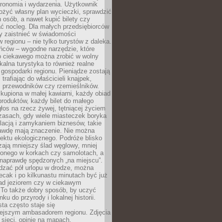
tronomia i wydarzenia. Użytkownik
ożyć własny plan wycieczki, sprawdzić
h osób, a nawet kupić bilety czy
ć nocleg. Dla małych przedsiębiorców
y zaistnieć w świadomości
regionu – nie tylko turystów z daleka.
ńców – wygodne narzędzie, które
o ciekawego można zrobić w wolny
alna turystyka to również realne
 gospodarki regionu. Pieniądze zostają
 trafiając do właścicieli knajpek,
, przewodników czy rzemieślników.
kupiona w małej kawiarni, każdy obiad
produktów, każdy bilet do małego
os na rzecz żywej, tętniącej życiem
zasach, gdy wiele miasteczek boryka
lacją i zamykaniem biznesów, takie
awdę mają znaczenie. Nie można
ektu ekologicznego. Podróże blisko
ają mniejszy ślad węglowy, mniej
onego w korkach czy samolotach, a
 naprawdę spędzonych „na miejscu”.
dzać pół urlopu w drodze, można
cak i po kilkunastu minutach być już
nad jeziorem czy w ciekawym
 To także dobry sposób, by uczyć
ku do przyrody i lokalnej historii.
sta często staje się
iejszym ambasadorem regionu. Zdjęcia
sieci, opinie na mapach,