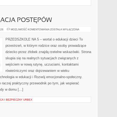
WACJA POSTĘPÓW
OCENA
026
MOŻLIWOŚĆ KOMENTOWANIA
ZOSTAŁA WYŁĄCZONA
I
OBSERWACJA
POSTĘPÓW
PRZEDSZKOLE NA 5 – wortal o edukacji dzieci To
przestrzeń, w którym rodzice oraz osoby prowadzące
dziecko przez żłobek znajdą rzetelne wskazówki. Strona
skupia się na realnych sytuacjach związanych z
wejściem w nową rutynę, uczuciami, kontaktami
rówieśniczymi oraz dojrzewaniem w wieku
hnologia w edukacji i Rozwój emocjonalno-społeczny.
 To raczej praktyczny przewodnik po tym, jak wspierać
 gdy w domu […]
CA I BEZPIECZNY URBEX