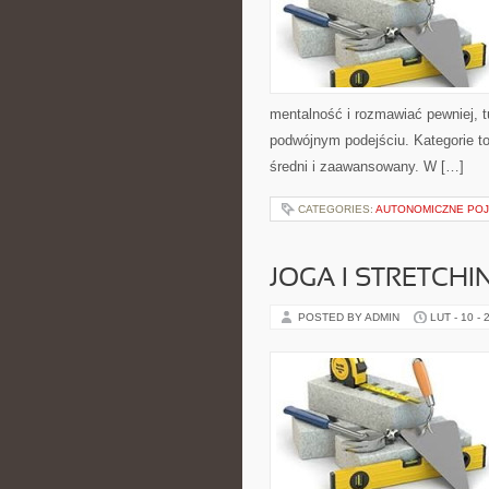
mentalność i rozmawiać pewniej, 
podwójnym podejściu. Kategorie t
średni i zaawansowany. W […]
CATEGORIES:
AUTONOMICZNE PO
JOGA I STRETCHI
POSTED BY ADMIN
LUT - 10 - 