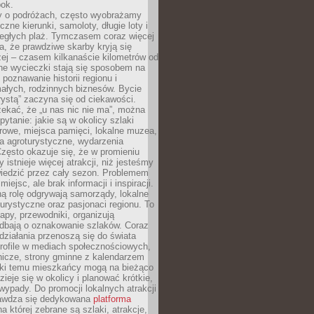
bok.
 o podróżach, często wyobrażamy
czne kierunki, samoloty, długie loty i
ległych plaż. Tymczasem coraz więcej
, że prawdziwe skarby kryją się
żej – czasem kilkanaście kilometrów od
ne wycieczki stają się sposobem na
poznawanie historii regionu i
ałych, rodzinnych biznesów. Bycie
rystą” zaczyna się od ciekawości.
ekać, że „u nas nic nie ma”, można
pytanie: jakie są w okolicy szlaki
rowe, miejsca pamięci, lokalne muzea,
a agroturystyczne, wydarzenia
Często okazuje się, że w promieniu
 istnieje więcej atrakcji, niż jesteśmy
wiedzić przez cały sezon. Problemem
 miejsc, ale brak informacji i inspiracji.
ą rolę odgrywają samorządy, lokalne
turystyczne oraz pasjonaci regionu. To
apy, przewodniki, organizują
 dbają o oznakowanie szlaków. Coraz
 działania przenoszą się do świata
rofile w mediach społecznościowych,
nicze, strony gminne z kalendarzem
ęki temu mieszkańcy mogą na bieżąco
zieje się w okolicy i planować krótkie,
ypady. Do promocji lokalnych atrakcji
rawdza się dedykowana
platforma
a której zebrane są szlaki, atrakcje,