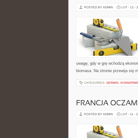
POSTED BY ADMIN
LUT - 12 - 
uwagę, gdy w grę wchodzą ekonomia
biomasa. Na stronie przewija się 
CATEGORIES:
SERWIS, KONSERWA
FRANCJA OCZAM
POSTED BY ADMIN
LUT - 11 - 