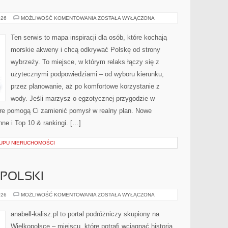
POD
026
MOŻLIWOŚĆ KOMENTOWANIA
ZOSTAŁA WYŁĄCZONA
WODĄ
Ten serwis to mapa inspiracji dla osób, które kochają
morskie akweny i chcą odkrywać Polskę od strony
wybrzeży. To miejsce, w którym relaks łączy się z
użytecznymi podpowiedziami – od wyboru kierunku,
przez planowanie, aż po komfortowe korzystanie z
wody. Jeśli marzysz o egzotycznej przygodzie w
które pomogą Ci zamienić pomysł w realny plan. Nowe
nne i Top 10 & rankingi. […]
UPU NIERUCHOMOŚCI
POLSKI
OSTRÓW
026
MOŻLIWOŚĆ KOMENTOWANIA
ZOSTAŁA WYŁĄCZONA
WIELKOPOLSKI
anabell-kalisz.pl to portal podróżniczy skupiony na
Wielkopolsce – miejscu, które potrafi wciągnąć historią.