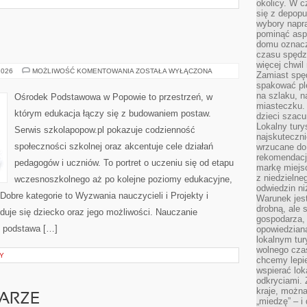
okolicy. W c
się z depopu
wybory napr
pominąć asp
domu oznacz
czasu spędz
więcej chwil
GŁOS
2026
MOŻLIWOŚĆ KOMENTOWANIA
ZOSTAŁA WYŁĄCZONA
Zamiast spę
UCZNIÓW
spakować ple
na szlaku, 
Ośrodek Podstawowa w Popowie to przestrzeń, w
miasteczku.
którym edukacja łączy się z budowaniem postaw.
dzieci szacun
Lokalny tury
Serwis szkolapopow.pl pokazuje codzienność
najskuteczn
społeczności szkolnej oraz akcentuje cele działań
wrzucane do 
rekomendacj
pedagogów i uczniów. To portret o uczeniu się od etapu
markę miejs
z niedzielne
wczesnoszkolnego aż po kolejne poziomy edukacyjne,
odwiedzin ni
Dobre kategorie to Wyzwania nauczycieli i Projekty i
Warunek jes
drobną, ale 
duje się dziecko oraz jego możliwości. Nauczanie
gospodarza, 
o podstawa […]
opowiedzianą
lokalnym tur
wolnego czas
Y
chcemy lepie
wspierać lok
odkryciami.
kraje, można
TARZE
„miedzę” – i