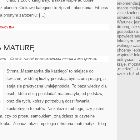
ciało, zrzucić kilogramy, a także wspierać dobre
rekomendacj
z planem. Ciekawe kategorie to Sprzęt i akcesoria i Fitness
markę miejs
z niedzielne
 na prostym założeniu: […]
odwiedzin ni
Warunek jes
drobną, ale 
RACYJNA
gospodarza, 
opowiedzianą
lokalnym tur
wolnego czas
A MATURĘ
chcemy lepie
wspierać lok
MATEMATYKA
odkryciami.
2026
MOŻLIWOŚĆ KOMENTOWANIA
ZOSTAŁA WYŁĄCZONA
NA
kraje, można
MATURĘ
„miedzę” – i
Strona „Matematyka dla każdego” to miejsce do
czeka tuż o
ćwiczeń, w której liczby przestają być czarną magią, a
stają się praktyczną umiejętnością. To baza wiedzy dla
osób, które chcą poukładać matematykę od podstaw,
oraz dla tych, którzy potrzebują doszlifowania
konkretnych tematów. Niezależnie od tego, czy jesteś
, czy po prostu samoukiem, znajdziesz tu czytelne
 kroku. Zobacz także Topologia i Historia matematyki. Ideą