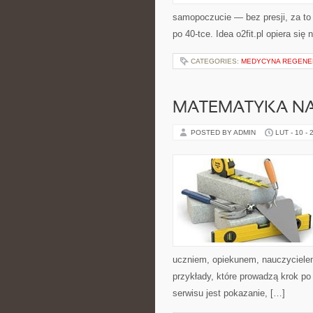
samopoczucie — bez presji, za to 
po 40-tce. Idea o2fit.pl opiera się
CATEGORIES:
MEDYCYNA REGENE
MATEMATYKA N
POSTED BY ADMIN
LUT - 10 - 
uczniem, opiekunem, nauczycielem
przykłady, które prowadzą krok po
serwisu jest pokazanie, […]