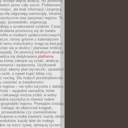
 istnieje więcej atrakcji, niż jesteśmy
wiedzić przez cały sezon. Problemem
 miejsc, ale brak informacji i inspiracji.
ą rolę odgrywają samorządy, lokalne
turystyczne oraz pasjonaci regionu. To
apy, przewodniki, organizują
 dbają o oznakowanie szlaków. Coraz
 działania przenoszą się do świata
rofile w mediach społecznościowych,
nicze, strony gminne z kalendarzem
ęki temu mieszkańcy mogą na bieżąco
zieje się w okolicy i planować krótkie,
ypady. Do promocji lokalnych atrakcji
rawdza się dedykowana
platforma
a której zebrane są szlaki, atrakcje,
tronomia i wydarzenia. Użytkownik
ożyć własny plan wycieczki, sprawdzić
h osób, a nawet kupić bilety czy
ć nocleg. Dla małych przedsiębiorców
y zaistnieć w świadomości
regionu – nie tylko turystów z daleka.
ńców – wygodne narzędzie, które
o ciekawego można zrobić w wolny
alna turystyka to również realne
 gospodarki regionu. Pieniądze zostają
 trafiając do właścicieli knajpek,
, przewodników czy rzemieślników.
kupiona w małej kawiarni, każdy obiad
produktów, każdy bilet do małego
os na rzecz żywej, tętniącej życiem