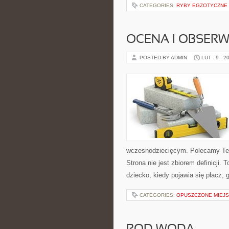
CATEGORIES:
RYBY EGZOTYCZNE
OCENA I OBSER
POSTED BY ADMIN
LUT - 9 - 2
wczesnodziecięcym. Polecamy Tec
Strona nie jest zbiorem definicji.
dziecko, kiedy pojawia się płacz,
CATEGORIES:
OPUSZCZONE MIEJS