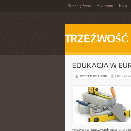
Archiwum
Hera
Strona główna
TRZEŹWOŚĆ
EDUKACJA W EUR
POSTED BY ADMIN
LUT - 14 - 
wyzwania nauczycieli oraz prioryte