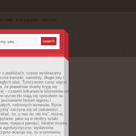
SCRIBE
FACEBOOK
TWITTER
 o podróżach, często wyobrażamy
czne kierunki, samoloty, długie loty i
ległych plaż. Tymczasem coraz więcej
, że prawdziwe skarby kryją się
żej – czasem kilkanaście kilometrów od
ne wycieczki stają się sposobem na
poznawanie historii regionu i
ałych, rodzinnych biznesów. Bycie
rystą” zaczyna się od ciekawości.
ekać, że „u nas nic nie ma”, można
pytanie: jakie są w okolicy szlaki
rowe, miejsca pamięci, lokalne muzea,
a agroturystyczne, wydarzenia
Często okazuje się, że w promieniu