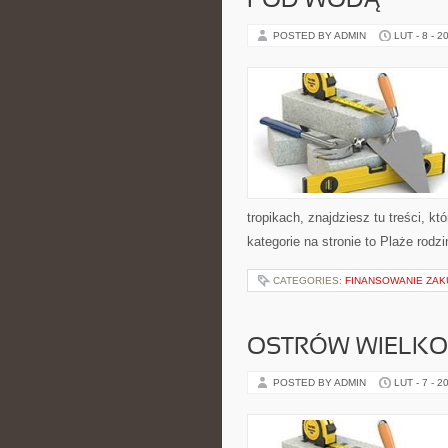
POD WODĄ
POSTED BY ADMIN
LUT - 8 - 2
tropikach, znajdziesz tu treści, 
kategorie na stronie to Plaże rodzi
CATEGORIES:
FINANSOWANIE ZAK
OSTRÓW WIELKO
POSTED BY ADMIN
LUT - 7 - 2