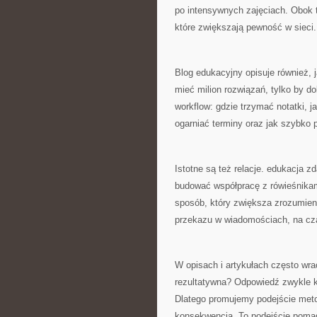
po intensywnych zajęciach. Obok t
które zwiększają pewność w sieci.
Blog edukacyjny opisuje również, j
mieć milion rozwiązań, tylko by 
workflow: gdzie trzymać notatki, 
ogarniać terminy oraz jak szybko 
Istotne są też relacje. edukacja 
budować współpracę z rówieśnikami
sposób, który zwiększa zrozumien
przekazu w wiadomościach, na cza
W opisach i artykułach często wra
rezultatywna? Odpowiedź zwykle k
Dlatego promujemy podejście meto
konsekwencja. To podejście pomaga