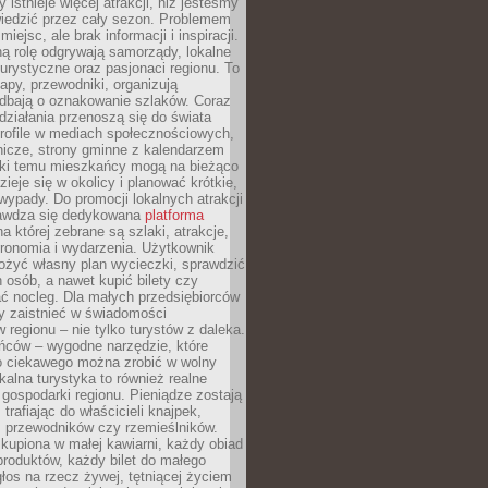
 istnieje więcej atrakcji, niż jesteśmy
wiedzić przez cały sezon. Problemem
 miejsc, ale brak informacji i inspiracji.
ą rolę odgrywają samorządy, lokalne
turystyczne oraz pasjonaci regionu. To
apy, przewodniki, organizują
 dbają o oznakowanie szlaków. Coraz
 działania przenoszą się do świata
rofile w mediach społecznościowych,
nicze, strony gminne z kalendarzem
ęki temu mieszkańcy mogą na bieżąco
zieje się w okolicy i planować krótkie,
ypady. Do promocji lokalnych atrakcji
rawdza się dedykowana
platforma
a której zebrane są szlaki, atrakcje,
tronomia i wydarzenia. Użytkownik
ożyć własny plan wycieczki, sprawdzić
h osób, a nawet kupić bilety czy
ć nocleg. Dla małych przedsiębiorców
y zaistnieć w świadomości
regionu – nie tylko turystów z daleka.
ńców – wygodne narzędzie, które
o ciekawego można zrobić w wolny
alna turystyka to również realne
 gospodarki regionu. Pieniądze zostają
 trafiając do właścicieli knajpek,
, przewodników czy rzemieślników.
kupiona w małej kawiarni, każdy obiad
produktów, każdy bilet do małego
os na rzecz żywej, tętniącej życiem