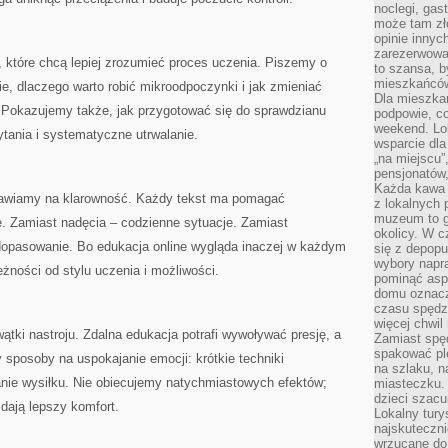
noclegi, gas
może tam zł
opinie innyc
zarezerwowa
, które chcą lepiej zrozumieć proces uczenia. Piszemy o
to szansa, b
mieszkańców 
ie, dlaczego warto robić mikroodpoczynki i jak zmieniać
Dla mieszka
. Pokazujemy także, jak przygotować się do sprawdzianu
podpowie, c
weekend. Lok
ytania i systematyczne utrwalanie.
wsparcie dla
„na miejscu”,
pensjonatów
Każda kawa 
awiamy na klarowność. Każdy tekst ma pomagać
z lokalnych 
muzeum to gł
 Zamiast nadęcia – codzienne sytuacje. Zamiast
okolicy. W c
opasowanie. Bo edukacja online wygląda inaczej w każdym
się z depopu
wybory napr
żności od stylu uczenia i możliwości.
pominąć asp
domu oznacz
czasu spędz
więcej chwil
ątki nastroju. Zdalna edukacja potrafi wywoływać presję, a
Zamiast spę
spakować ple
 sposoby na uspokajanie emocji: krótkie techniki
na szlaku, 
nie wysiłku. Nie obiecujemy natychmiastowych efektów;
miasteczku.
dzieci szacun
 dają lepszy komfort.
Lokalny tury
najskuteczn
wrzucane do 