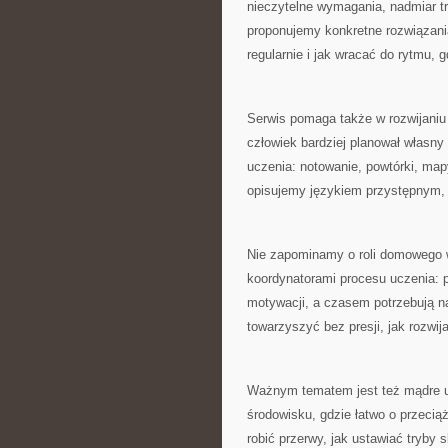
nieczytelne wymagania, nadmiar tr
proponujemy konkretne rozwiązania
regularnie i jak wracać do rytmu, g
Serwis pomaga także w rozwijaniu
człowiek bardziej planował własny
uczenia: notowanie, powtórki, ma
opisujemy językiem przystępnym, 
Nie zapominamy o roli domowego ws
koordynatorami procesu uczenia: 
motywacji, a czasem potrzebują n
towarzyszyć bez presji, jak rozwij
Ważnym tematem jest też mądre uż
środowisku, gdzie łatwo o przecią
robić przerwy, jak ustawiać tryby 