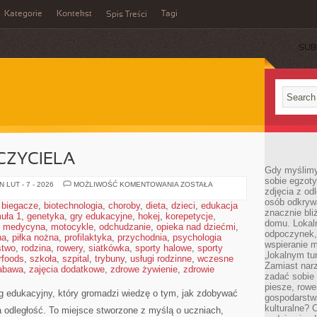
Kategorie
Kontekst
Tagi
Spis Treści
SUB
CZYCIELA
Gdy myślimy
sobie egzoty
BIBLIOTEKA
 LUT - 7 - 2026
MOŻLIWOŚĆ KOMENTOWANIA
ZOSTAŁA
zdjęcia z od
NAUCZYCIELA
osób odkrywa
,
biegacze
,
biotechnologia
,
choroby
,
dieta
,
dzieci
,
edukacja
znacznie bli
uła 1
,
genetyka
,
gry edukacyjne
,
hokej
,
korepetycje
,
domu. Lokal
,
medycyna
,
motocykle
,
odchudzanie
,
opieka nad dziećmi
,
odpoczynek, 
na
,
piłka nożna
,
profilaktyka
,
przychodnia
,
psychologia
wspieranie m
stwo
,
rodzina
,
rowery
,
siatkówka
,
sporty halowe
,
sporty
„lokalnym tu
rfoods
,
szkoła
,
szpital
,
trybuny
,
usługi rodzinne
,
wczesne
Zamiast narz
abawa
,
zajęcia dodatkowe
,
zdrowe żywienie
,
zdrowie
zadać sobie 
piesze, rowe
og edukacyjny, który gromadzi wiedzę o tym, jak zdobywać
gospodarstw
kulturalne? 
 odległość. To miejsce stworzone z myślą o uczniach,