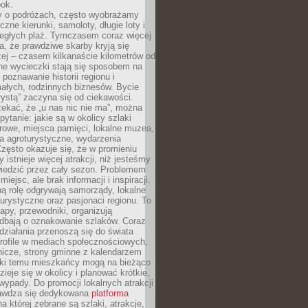
bok.
 o podróżach, często wyobrażamy
czne kierunki, samoloty, długie loty i
ległych plaż. Tymczasem coraz więcej
, że prawdziwe skarby kryją się
żej – czasem kilkanaście kilometrów od
ne wycieczki stają się sposobem na
poznawanie historii regionu i
ałych, rodzinnych biznesów. Bycie
rystą” zaczyna się od ciekawości.
ekać, że „u nas nic nie ma”, można
pytanie: jakie są w okolicy szlaki
rowe, miejsca pamięci, lokalne muzea,
a agroturystyczne, wydarzenia
Często okazuje się, że w promieniu
 istnieje więcej atrakcji, niż jesteśmy
wiedzić przez cały sezon. Problemem
 miejsc, ale brak informacji i inspiracji.
ą rolę odgrywają samorządy, lokalne
turystyczne oraz pasjonaci regionu. To
apy, przewodniki, organizują
 dbają o oznakowanie szlaków. Coraz
 działania przenoszą się do świata
rofile w mediach społecznościowych,
nicze, strony gminne z kalendarzem
ęki temu mieszkańcy mogą na bieżąco
zieje się w okolicy i planować krótkie,
ypady. Do promocji lokalnych atrakcji
rawdza się dedykowana
platforma
a której zebrane są szlaki, atrakcje,