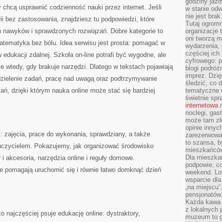
godziny jazdy
 chcą usprawnić codzienność nauki przez internet. Jeśli
w stanie od
nie jest brak
rii bez zastosowania, znajdziesz tu podpowiedzi, które
Tutaj ogromn
 nawyków i sprawdzonych rozwiązań. Dobre kategorie to
organizacje 
oni tworzą m
atematyka bez bólu. Idea serwisu jest prosta: pomagać w
wydarzenia,
częściej ich
edukacji zdalnej. Szkoła on-line potrafi być wygodne, ale
cyfrowego: p
e wtedy, gdy brakuje narzędzi. Dlatego w tekstach pojawiają
blogi podróż
imprez. Dzi
, dzielenie zadań, pracę nad uwagą oraz podtrzymywanie
śledzić, co d
ązań, dzięki którym nauka online może stać się bardziej
tematyczne w
świetnie sp
internetowa
n
noclegi, gas
może tam zł
opinie innyc
 zajęcia, prace do wykonania, sprawdziany, a także
zarezerwowa
to szansa, b
uczycielem. Pokazujemy, jak organizować środowisko
mieszkańców 
Dla mieszka
 i akcesoria, narzędzia online i reguły domowe.
podpowie, c
e pomagają uruchomić się i równie łatwo domknąć dzień
weekend. Lok
wsparcie dla
„na miejscu”,
pensjonatów
Każda kawa 
z lokalnych 
najczęściej psuje edukację online: dystraktory,
muzeum to gł