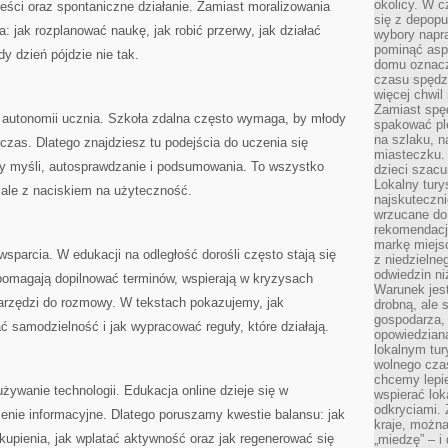
okolicy. W c
eści oraz spontaniczne działanie. Zamiast moralizowania
się z depopu
: jak rozplanować naukę, jak robić przerwy, jak działać
wybory napr
pominąć asp
dy dzień pójdzie nie tak.
domu oznacz
czasu spędz
więcej chwil
Zamiast spę
 autonomii ucznia. Szkoła zdalna często wymaga, by młody
spakować ple
na szlaku, 
 czas. Dlatego znajdziesz tu podejścia do uczenia się
miasteczku.
py myśli, autosprawdzanie i podsumowania. To wszystko
dzieci szacun
Lokalny tury
ale z naciskiem na użyteczność.
najskuteczn
wrzucane do 
rekomendacj
markę miejs
parcia. W edukacji na odległość dorośli często stają się
z niedzielne
odwiedzin ni
pomagają dopilnować terminów, wspierają w kryzysach
Warunek jes
arzędzi do rozmowy. W tekstach pokazujemy, jak
drobną, ale 
gospodarza, 
ać samodzielność i jak wypracować reguły, które działają.
opowiedzianą
lokalnym tur
wolnego czas
chcemy lepie
ywanie technologii. Edukacja online dzieje się w
wspierać lok
odkryciami.
żenie informacyjne. Dlatego poruszamy kwestie balansu: jak
kraje, można
skupienia, jak wplatać aktywność oraz jak regenerować się
„miedzę” – i