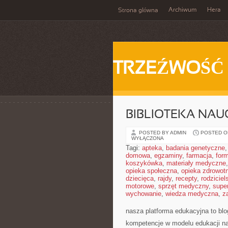
Archiwum
Hera
Strona główna
TRZEŹWOŚĆ
BIBLIOTEKA NAU
POSTED BY ADMIN
POSTED ON
WYŁĄCZONA
Tagi:
apteka
,
badania genetyczne
domowa
,
egzaminy
,
farmacja
,
form
koszykówka
,
materiały medyczne
opieka społeczna
,
opieka zdrowot
dziecięca
,
rajdy
,
recepty
,
rodziciel
motorowe
,
sprzęt medyczny
,
supe
wychowanie
,
wiedza medyczna
,
z
nasza platforma edukacyjna to bl
kompetencje w modelu edukacji na