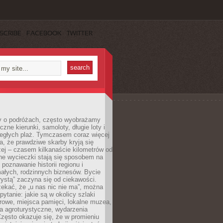
SCRIBE
FACEBOOK
TWITTER
 o podróżach, często wyobrażamy
czne kierunki, samoloty, długie loty i
ległych plaż. Tymczasem coraz więcej
, że prawdziwe skarby kryją się
żej – czasem kilkanaście kilometrów od
ne wycieczki stają się sposobem na
poznawanie historii regionu i
ałych, rodzinnych biznesów. Bycie
rystą” zaczyna się od ciekawości.
ekać, że „u nas nic nie ma”, można
pytanie: jakie są w okolicy szlaki
rowe, miejsca pamięci, lokalne muzea,
a agroturystyczne, wydarzenia
Często okazuje się, że w promieniu