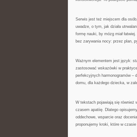
Serwis jest też miejscem dla osób
uwadze, o tym, jak działa utrwalan
formę nauki, by mózg miał łatwiej
bez zarywania nocy: przez plan, p
Ważnym elementem jest język: st
zastosować wskazówki w praktyce.
perfekcyjnych harmonogramów – d
domu, dla każdego dziecka, w zale
W tekstach pojawiają się również w
czasem apatiię. Dlatego opisujemy
oddechowe, wsparcie oraz docenia
proponujemy kroki, które w czasie