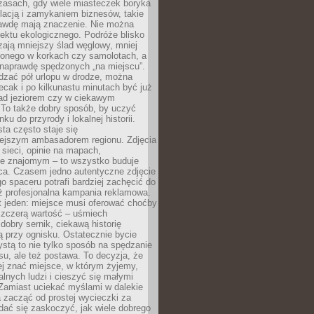
zasach, gdy wiele miasteczek boryka
lacją i zamykaniem biznesów, takie
awdę mają znaczenie. Nie można
ektu ekologicznego. Podróże blisko
ają mniejszy ślad węglowy, mniej
onego w korkach czy samolotach, a
 naprawdę spędzonych „na miejscu”.
dzać pół urlopu w drodze, można
cak i po kilkunastu minutach być już
nad jeziorem czy w ciekawym
 To także dobry sposób, by uczyć
ku do przyrody i lokalnej historii.
sta często staje się
iejszym ambasadorem regionu. Zdjęcia
sieci, opinie na mapach,
e znajomym – to wszystko buduje
ca. Czasem jedno autentyczne zdjęcie
go spaceru potrafi bardziej zachęcić do
ż profesjonalna kampania reklamowa.
t jeden: miejsce musi oferować choćby
szczerą wartość – uśmiech
dobry sernik, ciekawą historię
 przy ognisku. Ostatecznie bycie
ystą to nie tylko sposób na spędzanie
u, ale też postawa. To decyzja, że
j znać miejsce, w którym żyjemy,
alnych ludzi i cieszyć się małymi
 Zamiast uciekać myślami w dalekie
 zacząć od prostej wycieczki za
 dać się zaskoczyć, jak wiele dobrego