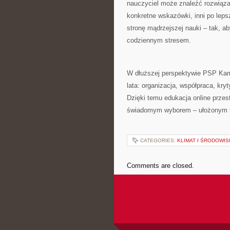
nauczyciel może znaleźć rozwiąza
konkretne wskazówki, inni po leps
stronę mądrzejszej nauki – tak, a
codziennym stresem.
W dłuższej perspektywie PSP Kami
lata: organizacja, współpraca, kr
Dzięki temu edukacja online przest
świadomym wyborem – ułożonym tak
CATEGORIES:
KLIMAT I ŚRODOWI
Comments are closed.