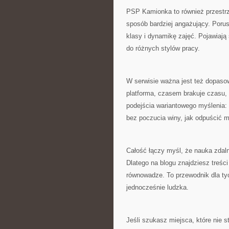
PSP Kamionka to również przestrze
sposób bardziej angażujący. Poru
klasy i dynamikę zajęć. Pojawiaj
do różnych stylów pracy.
W serwisie ważna jest też dopaso
platforma, czasem brakuje czasu,
podejścia wariantowego myślenia: 
bez poczucia winy, jak odpuścić m
Całość łączy myśl, że nauka zdaln
Dlatego na blogu znajdziesz treści
równowadze. To przewodnik dla tyc
jednocześnie ludzka.
Jeśli szukasz miejsca, które nie 