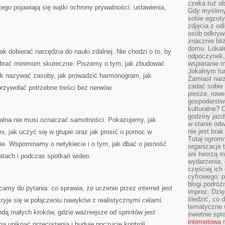
czeka tuż o
ego pojawiają się wątki ochrony prywatności: ustawienia,
Gdy myślimy
sobie egzoty
zdjęcia z od
osób odkrywa
znacznie bli
domu. Lokal
ak dobierać narzędzia do nauki zdalnej. Nie chodzi o to, by
odpoczynek, 
dobrać minimum skuteczne. Piszemy o tym, jak zbudować
wspieranie m
„lokalnym tu
jak nazywać zasoby, jak prowadzić harmonogram, jak
Zamiast narz
zadać sobie 
przywołać potrzebne treści bez nerwów.
piesze, rowe
gospodarstw
kulturalne? 
godziny jazdy
zdalna nie musi oznaczać samotności. Pokazujemy, jak
w stanie od
nie jest brak
, jak uczyć się w grupie oraz jak prosić o pomoc w
Tutaj ogromn
ie. Wspominamy o netykiecie i o tym, jak dbać o jasność
organizacje 
oni tworzą m
tach i podczas spotkań wideo.
wydarzenia,
częściej ich
cyfrowego: p
blogi podróż
camy do pytania: co sprawia, że uczenie przez internet jest
imprez. Dzi
śledzić, co d
ryje się w połączeniu nawyków z realistycznymi celami.
tematyczne w
dą małych kroków, gdzie ważniejsze od sprintów jest
świetnie sp
internetowa
n
 uniknąć przeciążenia i buduje poczucie kontroli.