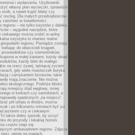
tronomia i wydarzenia. Użytkownik
ożyć własny plan wycieczki, sprawdzić
h osób, a nawet kupić bilety czy
ć nocleg. Dla małych przedsiębiorców
y zaistnieć w świadomości
regionu – nie tylko turystów z daleka.
ńców – wygodne narzędzie, które
o ciekawego można zrobić w wolny
alna turystyka to również realne
 gospodarki regionu. Pieniądze zostają
 trafiając do właścicieli knajpek,
, przewodników czy rzemieślników.
kupiona w małej kawiarni, każdy obiad
produktów, każdy bilet do małego
os na rzecz żywej, tętniącej życiem
zasach, gdy wiele miasteczek boryka
lacją i zamykaniem biznesów, takie
awdę mają znaczenie. Nie można
ektu ekologicznego. Podróże blisko
ają mniejszy ślad węglowy, mniej
onego w korkach czy samolotach, a
 naprawdę spędzonych „na miejscu”.
dzać pół urlopu w drodze, można
cak i po kilkunastu minutach być już
nad jeziorem czy w ciekawym
 To także dobry sposób, by uczyć
ku do przyrody i lokalnej historii.
sta często staje się
iejszym ambasadorem regionu. Zdjęcia
sieci, opinie na mapach,