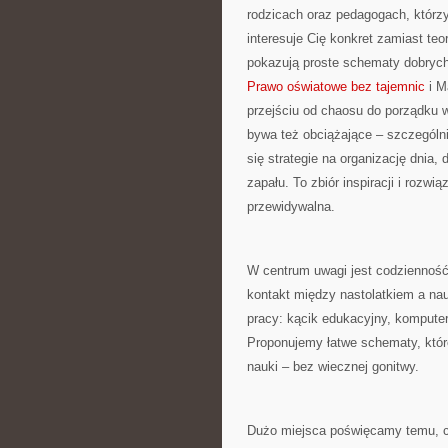
rodzicach oraz pedagogach, którzy
interesuje Cię konkret zamiast teo
pokazują proste schematy dobrych
Prawo oświatowe bez tajemnic
i M
przejściu od chaosu do porządku w 
bywa też obciążające – szczególni
się strategie na organizację dnia
zapału. To zbiór inspiracji i rozwi
przewidywalna.
W centrum uwagi jest codzienność:
kontakt między nastolatkiem a na
pracy: kącik edukacyjny, komputer
Proponujemy łatwe schematy, któr
nauki – bez wiecznej gonitwy.
Dużo miejsca poświęcamy temu, co 