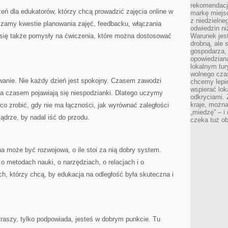
rekomendacj
ń dla edukatorów, którzy chcą prowadzić zajęcia online w
markę miejs
z niedzielne
szamy kwestie planowania zajęć, feedbacku, włączania
odwiedzin ni
ą się także pomysły na ćwiczenia, które można dostosować
Warunek jes
drobną, ale 
gospodarza, 
opowiedzianą
lokalnym tur
wolnego czas
wanie. Nie każdy dzień jest spokojny. Czasem zawodzi
chcemy lepie
wspierać lok
 a czasem pojawiają się niespodzianki. Dlatego uczymy
odkryciami.
kraje, można
co zrobić, gdy nie ma łączności, jak wyrównać zaległości
„miedzę” – i
ądrze, by nadal iść do przodu.
czeka tuż o
a może być rozwojowa, o ile stoi za nią dobry system.
 o metodach nauki, o narzędziach, o relacjach i o
h, którzy chcą, by edukacja na odległość była skuteczna i
straszy, tylko podpowiada, jesteś w dobrym punkcie. Tu