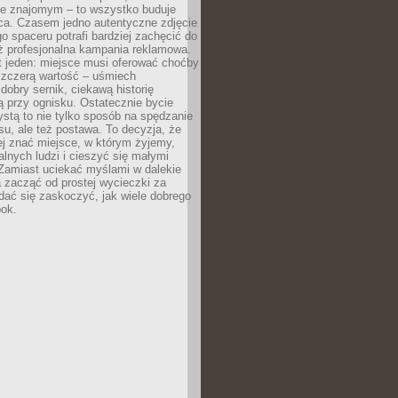
e znajomym – to wszystko buduje
ca. Czasem jedno autentyczne zdjęcie
go spaceru potrafi bardziej zachęcić do
ż profesjonalna kampania reklamowa.
t jeden: miejsce musi oferować choćby
szczerą wartość – uśmiech
dobry sernik, ciekawą historię
 przy ognisku. Ostatecznie bycie
ystą to nie tylko sposób na spędzanie
u, ale też postawa. To decyzja, że
j znać miejsce, w którym żyjemy,
alnych ludzi i cieszyć się małymi
 Zamiast uciekać myślami w dalekie
 zacząć od prostej wycieczki za
 dać się zaskoczyć, jak wiele dobrego
bok.