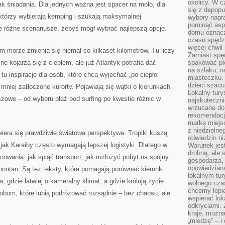
okolicy. W c
jak śniadania. Dla jednych ważna jest spacer na molo, dla
się z depopu
 którzy wybierają kemping i szukają maksymalnej
wybory napr
pominąć asp
e różne scenariusze, żebyś mógł wybrać najlepszą opcję.
domu oznacz
czasu spędz
więcej chwil
ym morze zmienia się niemal co kilkaset kilometrów. Tu liczy
Zamiast spę
 kojarzą się z ciepłem, ale już Atlantyk potrafią dać
spakować ple
na szlaku, 
 tu inspiracje dla osób, które chcą wyjechać „po ciepło”
miasteczku.
dzieci szacun
ą mniej zatłoczone kurorty. Pojawiają się wątki o kierunkach
Lokalny tury
iszowe – od wyboru plaż pod surfing po kwestie różnic w
najskuteczn
wrzucane do 
rekomendacj
markę miejs
z niedzielne
era się prawdziwie światowa perspektywa. Tropiki kuszą
odwiedzin ni
 jak Karaiby często wymagają lepszej logistyki. Dlatego w
Warunek jes
drobną, ale 
nowania: jak spiąć transport, jak rozłożyć pobyt na spójny
gospodarza, 
opowiedzianą
pontan. Są też teksty, które pomagają porównać kierunki:
lokalnym tur
 gdzie łatwiej o kameralny klimat, a gdzie królują życie
wolnego czas
chcemy lepie
osobom, które lubią podróżować rozsądnie – bez chaosu, ale
wspierać lok
odkryciami.
kraje, można
„miedzę” – i