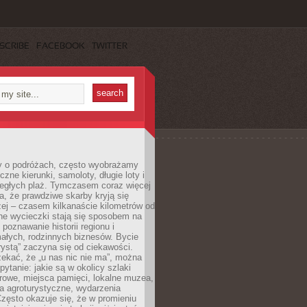
SCRIBE
FACEBOOK
TWITTER
 o podróżach, często wyobrażamy
czne kierunki, samoloty, długie loty i
ległych plaż. Tymczasem coraz więcej
, że prawdziwe skarby kryją się
żej – czasem kilkanaście kilometrów od
ne wycieczki stają się sposobem na
poznawanie historii regionu i
ałych, rodzinnych biznesów. Bycie
rystą” zaczyna się od ciekawości.
ekać, że „u nas nic nie ma”, można
pytanie: jakie są w okolicy szlaki
rowe, miejsca pamięci, lokalne muzea,
a agroturystyczne, wydarzenia
Często okazuje się, że w promieniu