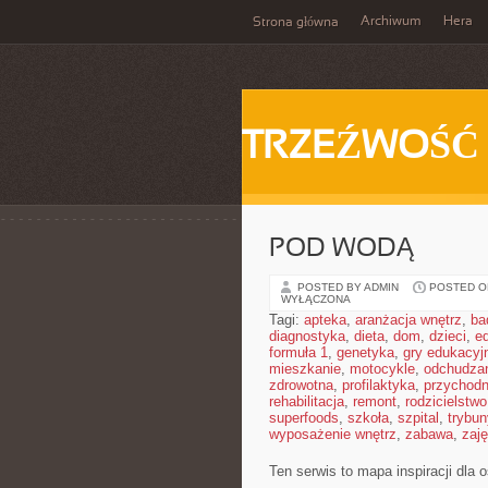
Archiwum
Hera
Strona główna
TRZEŹWOŚĆ
POD WODĄ
POSTED BY ADMIN
POSTED ON
WYŁĄCZONA
Tagi:
apteka
,
aranżacja wnętrz
,
ba
diagnostyka
,
dieta
,
dom
,
dzieci
,
e
formuła 1
,
genetyka
,
gry edukacyj
mieszkanie
,
motocykle
,
odchudza
zdrowotna
,
profilaktyka
,
przychodn
rehabilitacja
,
remont
,
rodzicielstwo
superfoods
,
szkoła
,
szpital
,
trybun
wyposażenie wnętrz
,
zabawa
,
zaj
Ten serwis to mapa inspiracji dla