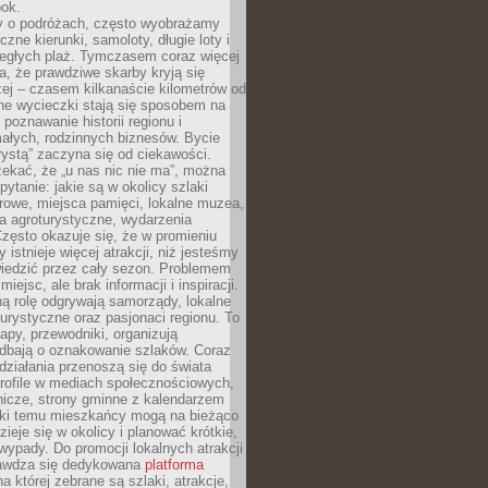
bok.
 o podróżach, często wyobrażamy
czne kierunki, samoloty, długie loty i
ległych plaż. Tymczasem coraz więcej
, że prawdziwe skarby kryją się
żej – czasem kilkanaście kilometrów od
ne wycieczki stają się sposobem na
poznawanie historii regionu i
ałych, rodzinnych biznesów. Bycie
rystą” zaczyna się od ciekawości.
ekać, że „u nas nic nie ma”, można
pytanie: jakie są w okolicy szlaki
rowe, miejsca pamięci, lokalne muzea,
a agroturystyczne, wydarzenia
Często okazuje się, że w promieniu
 istnieje więcej atrakcji, niż jesteśmy
wiedzić przez cały sezon. Problemem
 miejsc, ale brak informacji i inspiracji.
ą rolę odgrywają samorządy, lokalne
turystyczne oraz pasjonaci regionu. To
apy, przewodniki, organizują
 dbają o oznakowanie szlaków. Coraz
 działania przenoszą się do świata
rofile w mediach społecznościowych,
nicze, strony gminne z kalendarzem
ęki temu mieszkańcy mogą na bieżąco
zieje się w okolicy i planować krótkie,
ypady. Do promocji lokalnych atrakcji
rawdza się dedykowana
platforma
a której zebrane są szlaki, atrakcje,