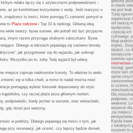
godziny jazdy
 którym relaks łączy się z użytecznymi podpowiedziami –
w stanie od
nie, aż po komfortowe korzystanie z wody. Jeśli marzysz o
nie jest brak
Tutaj ogromn
h, znajdziesz tu treści, które pomogą Ci zamienić pomysł w
organizacje 
oni tworzą m
onie to
Plaże rodzinne
i Top 10 & rankingi. Główną ideą
wydarzenia,
ma wiele twarzy: bywa surowe, ale potrafi też być przyjazne.
częściej ich
cyfrowego: p
żą, innym razem przyciąga skalnymi zatoczkami. Bywa
blogi podróż
źwiające. Dlatego w tekstach pojawiają się zarówno tematy
imprez. Dzi
śledzić, co d
raktyczne”: jak przygotować się do wyjazdu, jak uniknąć
tematyczne w
świetnie sp
elisku. Wszystko po to, żeby Twój wyjazd był udany.
internetowa
n
noclegi, gas
może tam zł
e miejsce zajmuje nadmorskie kurorty. To właśnie tu wielu
opinie innyc
ą zmienić się w kilka chwil, a mimo to nadal można mieć
zarezerwowa
to szansa, b
spiracje pomagają wybrać kierunek dopasowany do stylu
mieszkańców 
 kąpieliska, czy raczej plaże poza głównym nurtem.
Dla mieszka
podpowie, c
py, podpowiedzi, kiedy jechać w sezonie, oraz wskazówki,
weekend. Lok
wsparcie dla
y, gdy dzień jest wietrzny.
„na miejscu”,
pensjonatów
Każda kawa 
ność w podróży. Dlatego pojawiają się treści o tym, jak
z lokalnych 
agę przy rezerwacji, jak ocenić, czy lepszy będzie domek,
muzeum to gł