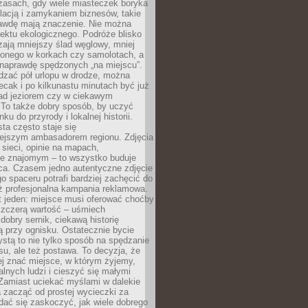
zasach, gdy wiele miasteczek boryka
lacją i zamykaniem biznesów, takie
awdę mają znaczenie. Nie można
ektu ekologicznego. Podróże blisko
ają mniejszy ślad węglowy, mniej
onego w korkach czy samolotach, a
 naprawdę spędzonych „na miejscu”.
dzać pół urlopu w drodze, można
cak i po kilkunastu minutach być już
nad jeziorem czy w ciekawym
 To także dobry sposób, by uczyć
ku do przyrody i lokalnej historii.
sta często staje się
iejszym ambasadorem regionu. Zdjęcia
sieci, opinie na mapach,
e znajomym – to wszystko buduje
ca. Czasem jedno autentyczne zdjęcie
go spaceru potrafi bardziej zachęcić do
ż profesjonalna kampania reklamowa.
t jeden: miejsce musi oferować choćby
szczerą wartość – uśmiech
dobry sernik, ciekawą historię
 przy ognisku. Ostatecznie bycie
ystą to nie tylko sposób na spędzanie
u, ale też postawa. To decyzja, że
j znać miejsce, w którym żyjemy,
alnych ludzi i cieszyć się małymi
 Zamiast uciekać myślami w dalekie
 zacząć od prostej wycieczki za
 dać się zaskoczyć, jak wiele dobrego