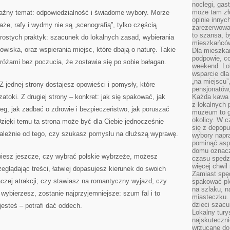
noclegi, gas
może tam zł
 ważny temat: odpowiedzialność i świadome wybory. Morze
opinie innyc
aże, rafy i wydmy nie są „scenografią”, tylko częścią
zarezerwowa
to szansa, b
rostych praktyk: szacunek do lokalnych zasad, wybierania
mieszkańców 
owiska, oraz wspierania miejsc, które dbają o naturę. Takie
Dla mieszka
podpowie, c
różami bez poczucia, że zostawia się po sobie bałagan.
weekend. Lok
wsparcie dla
„na miejscu”,
Z jednej strony dostajesz opowieści i pomysły, które
pensjonatów
zatoki. Z drugiej strony – konkret: jak się spakować, jak
Każda kawa 
z lokalnych 
eg, jak zadbać o zdrowie i bezpieczeństwo, jak poruszać
muzeum to gł
okolicy. W c
Dzięki temu ta strona może być dla Ciebie jednocześnie
się z depopu
ależnie od tego, czy szukasz pomysłu na dłuższą wyprawę.
wybory napr
pominąć asp
domu oznacz
 wiesz jeszcze, czy wybrać polskie wybrzeże, możesz
czasu spędz
więcej chwil
rzeglądając treści, łatwiej dopasujesz kierunek do swoich
Zamiast spę
aczej atrakcji; czy stawiasz na romantyczny wyjazd; czy
spakować ple
na szlaku, 
ż wybierzesz, zostanie najprzyjemniejsze: szum fal i to
miasteczku.
dzieci szacun
jesteś – potrafi dać oddech.
Lokalny tury
najskuteczn
wrzucane do 