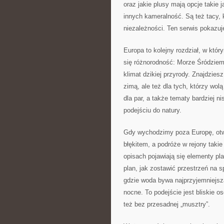
oraz jakie plusy mają opcje takie 
innych kameralność. Są też tacy,
niezależności. Ten serwis pokazuj
Europa to kolejny rozdział, w któr
się różnorodność: Morze Śródziemne
klimat dzikiej przyrody. Znajdziesz
zimą, ale też dla tych, którzy wol
dla par, a także tematy bardziej n
podejściu do natury.
Gdy wychodzimy poza Europę, otwi
błękitem, a podróże w rejony takie
opisach pojawiają się elementy pla
plan, jak zostawić przestrzeń na s
gdzie woda bywa najprzyjemniejsza,
nocne. To podejście jest bliskie 
też bez przesadnej „musztry”.