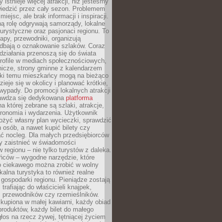
 istnieje więcej atrakcji, niż jesteśmy
wiedzić przez cały sezon. Problemem
 miejsc, ale brak informacji i inspiracji.
ą rolę odgrywają samorządy, lokalne
turystyczne oraz pasjonaci regionu. To
apy, przewodniki, organizują
 dbają o oznakowanie szlaków. Coraz
 działania przenoszą się do świata
rofile w mediach społecznościowych,
nicze, strony gminne z kalendarzem
ęki temu mieszkańcy mogą na bieżąco
zieje się w okolicy i planować krótkie,
ypady. Do promocji lokalnych atrakcji
rawdza się dedykowana
platforma
a której zebrane są szlaki, atrakcje,
tronomia i wydarzenia. Użytkownik
ożyć własny plan wycieczki, sprawdzić
h osób, a nawet kupić bilety czy
ć nocleg. Dla małych przedsiębiorców
y zaistnieć w świadomości
regionu – nie tylko turystów z daleka.
ńców – wygodne narzędzie, które
o ciekawego można zrobić w wolny
alna turystyka to również realne
 gospodarki regionu. Pieniądze zostają
 trafiając do właścicieli knajpek,
, przewodników czy rzemieślników.
kupiona w małej kawiarni, każdy obiad
produktów, każdy bilet do małego
os na rzecz żywej, tętniącej życiem