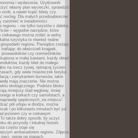
tronomia i wydarzenia. Użytkownik
ożyć własny plan wycieczki, sprawdzić
h osób, a nawet kupić bilety czy
ć nocleg. Dla małych przedsiębiorców
y zaistnieć w świadomości
regionu – nie tylko turystów z daleka.
ńców – wygodne narzędzie, które
o ciekawego można zrobić w wolny
alna turystyka to również realne
 gospodarki regionu. Pieniądze zostają
 trafiając do właścicieli knajpek,
, przewodników czy rzemieślników.
kupiona w małej kawiarni, każdy obiad
produktów, każdy bilet do małego
os na rzecz żywej, tętniącej życiem
zasach, gdy wiele miasteczek boryka
lacją i zamykaniem biznesów, takie
awdę mają znaczenie. Nie można
ektu ekologicznego. Podróże blisko
ają mniejszy ślad węglowy, mniej
onego w korkach czy samolotach, a
 naprawdę spędzonych „na miejscu”.
dzać pół urlopu w drodze, można
cak i po kilkunastu minutach być już
nad jeziorem czy w ciekawym
 To także dobry sposób, by uczyć
ku do przyrody i lokalnej historii.
sta często staje się
iejszym ambasadorem regionu. Zdjęcia
sieci, opinie na mapach,