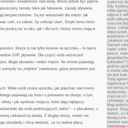
czeństwo i świadomość nad wodą. Morze potrafi być piękne,
czeka tuż o
Gdy myślimy
 poruszamy tematy takie jak falowanie, zasady pływania
sobie egzoty
zdjęcia z od
ają bezpieczeństwo. Są też wskazówki dla rodzin: jak
osób odkrywa
ować cień, co zabrać, by uniknąć otarć. Dzięki temu treści
znacznie bli
domu. Lokal
re jeżdżą raz w roku, jak i dla tych, którzy morze mają w
odpoczynek, 
wspieranie m
„lokalnym tu
Zamiast narz
ywności. Morze to nie tylko leżenie na ręczniku – to także
zadać sobie 
piesze, rowe
wodzie SUP, pływanie. Dla części osób ważna jest
gospodarstw
ojne, długie pływanie i relaks mięśni. Na stronie pojawiają
kulturalne? 
godziny jazdy
az pomysły na „miękkie” zwiedzanie, gdzie priorytetem jest
w stanie od
nie jest brak
Tutaj ogromn
organizacje 
oni tworzą m
ych. Wiele osób szuka sposobu, jak pojechać nad morze
wydarzenia,
Dlatego pojawiają się treści o polowaniu na okazje, o tym,
częściej ich
cyfrowego: p
ferty i jak wybierać miejsca, które dają najlepszy
blogi podróż
wskazówki dla osób podróżujących „lekko” – z plecakiem, z
imprez. Dzi
śledzić, co d
mną ciekawością świata. Z drugiej strony, serwis nie
tematyczne w
świetnie sp
go standardu i chcą wiedzieć, za co realnie płacą.
internetowa
n