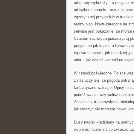
od strony wybrzeży. To miejsce, w
od wyboru kierunku, przez planowa
egzotycznej przygodzie w tropikac
realny plan. Nowe kategorie na str
serwisu jest pokazanie, że morze 
Czasem zachwyca piaszczystą pla
przyjemne jak kąpiel, a bywa orze
typowo urlopowe, jak i bardziej „p
udaru, jak ocenić warunki na kąpi
W części poświęconej Polsce ważn
z nas uczy się, że pogoda potrafi
fantastyczne wakacje. Opisy i in
podróżowania: czy wolisz spokojne
Znajdziesz tu pomysły na miniurlo
jak cieszyć się morzem nawet wted
Duży nacisk kładziemy na praktycz
wybierać hotele, na co zwracać uw