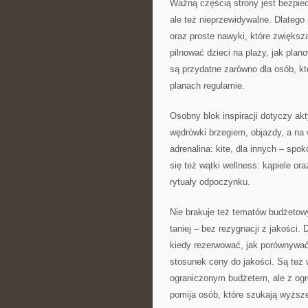
Ważną częścią strony jest bezpie
ale też nieprzewidywalne. Dlatego
oraz proste nawyki, które zwiększ
pilnować dzieci na plaży, jak plan
są przydatne zarówno dla osób, któ
planach regularnie.
Osobny blok inspiracji dotyczy akt
wędrówki brzegiem, objazdy, a na 
adrenalina: kite, dla innych – spok
się też wątki wellness: kąpiele or
rytuały odpoczynku.
Nie brakuje też tematów budżetow
taniej – bez rezygnacji z jakości. 
kiedy rezerwować, jak porównywać o
stosunek ceny do jakości. Są też 
ograniczonym budżetem, ale z ogro
pomija osób, które szukają wyższe