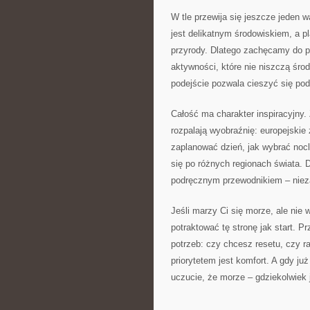
W tle przewija się jeszcze jeden
jest delikatnym środowiskiem, a pl
przyrody. Dlatego zachęcamy do p
aktywności, które nie niszczą środ
podejście pozwala cieszyć się pod
Całość ma charakter inspiracyjny. 
rozpalają wyobraźnię: europejskie 
zaplanować dzień, jak wybrać nocl
się po różnych regionach świata. 
podręcznym przewodnikiem – niez
Jeśli marzy Ci się morze, ale nie
potraktować tę stronę jak start. P
potrzeb: czy chcesz resetu, czy r
priorytetem jest komfort. A gdy ju
uczucie, że morze – gdziekolwiek 