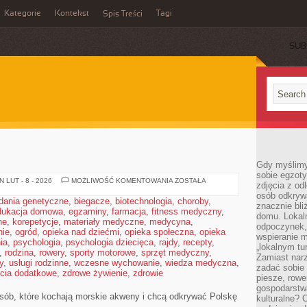
Kategorie
Kontekst
Tagi
Spis Treści
SUB
Gdy myślimy
sobie egzoty
POD
 LUT - 8 - 2026
MOŻLIWOŚĆ KOMENTOWANIA
ZOSTAŁA
zdjęcia z od
WODĄ
osób odkrywa
dania genetyczne
,
biegacze
,
biotechnologia
,
choroby
,
znacznie bli
dukacja domowa
,
egzaminy
,
farmacja
,
fitness medyczny
,
domu. Lokal
ne
,
korepetycje
,
materiały medyczne
,
medycyna
,
odpoczynek, 
nie
,
ogród
,
opieka nad dziećmi
,
opieka społeczna
,
opieka
wspieranie m
ia
,
psychologia
,
psychologia dziecięca
,
rajdy
,
recepty
,
„lokalnym tu
,
rodzina
,
rowery
,
sporty motorowe
,
sprzęt medyczny
,
Zamiast narz
y
,
usługi rodzinne
,
wczesne wychowanie
,
wiedza medyczna
,
zadać sobie 
ęcia dodatkowe
,
zdrowe żywienie
,
zdrowie
piesze, rowe
gospodarstw
 osób, które kochają morskie akweny i chcą odkrywać Polskę
kulturalne? 