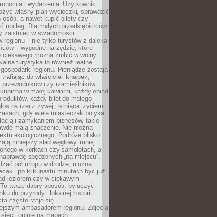
tronomia i wydarzenia. Użytkownik
ożyć własny plan wycieczki, sprawdzić
h osób, a nawet kupić bilety czy
ć nocleg. Dla małych przedsiębiorców
y zaistnieć w świadomości
regionu – nie tylko turystów z daleka.
ńców – wygodne narzędzie, które
o ciekawego można zrobić w wolny
alna turystyka to również realne
 gospodarki regionu. Pieniądze zostają
 trafiając do właścicieli knajpek,
, przewodników czy rzemieślników.
kupiona w małej kawiarni, każdy obiad
produktów, każdy bilet do małego
os na rzecz żywej, tętniącej życiem
zasach, gdy wiele miasteczek boryka
lacją i zamykaniem biznesów, takie
awdę mają znaczenie. Nie można
ektu ekologicznego. Podróże blisko
ają mniejszy ślad węglowy, mniej
onego w korkach czy samolotach, a
 naprawdę spędzonych „na miejscu”.
dzać pół urlopu w drodze, można
cak i po kilkunastu minutach być już
nad jeziorem czy w ciekawym
 To także dobry sposób, by uczyć
ku do przyrody i lokalnej historii.
sta często staje się
iejszym ambasadorem regionu. Zdjęcia
sieci, opinie na mapach,