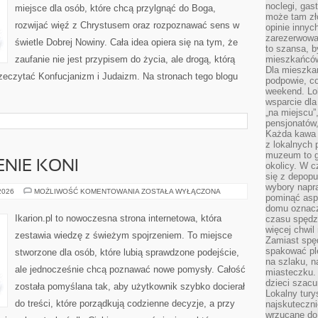
noclegi, gas
miejsce dla osób, które chcą przylgnąć do Boga,
może tam zł
rozwijać więź z Chrystusem oraz rozpoznawać sens w
opinie innyc
zarezerwowa
świetle Dobrej Nowiny. Cała idea opiera się na tym, że
to szansa, b
zaufanie nie jest przypisem do życia, ale drogą, którą
mieszkańców 
Dla mieszka
zeczytać Konfucjanizm i Judaizm. Na stronach tego blogu
podpowie, c
weekend. Lok
wsparcie dla
„na miejscu”,
pensjonatów
Każda kawa 
z lokalnych 
muzeum to gł
ENIE KONI
okolicy. W c
się z depopu
wybory napr
CHOROBY
 2026
MOŻLIWOŚĆ KOMENTOWANIA
ZOSTAŁA WYŁĄCZONA
pominąć asp
I
LECZENIE
domu oznacz
KONI
Ikarion.pl to nowoczesna strona internetowa, która
czasu spędz
więcej chwil
zestawia wiedzę z świeżym spojrzeniem. To miejsce
Zamiast spę
spakować ple
stworzone dla osób, które lubią sprawdzone podejście,
na szlaku, 
ale jednocześnie chcą poznawać nowe pomysły. Całość
miasteczku.
dzieci szacun
została pomyślana tak, aby użytkownik szybko docierał
Lokalny tury
do treści, które porządkują codzienne decyzje, a przy
najskuteczn
wrzucane do 