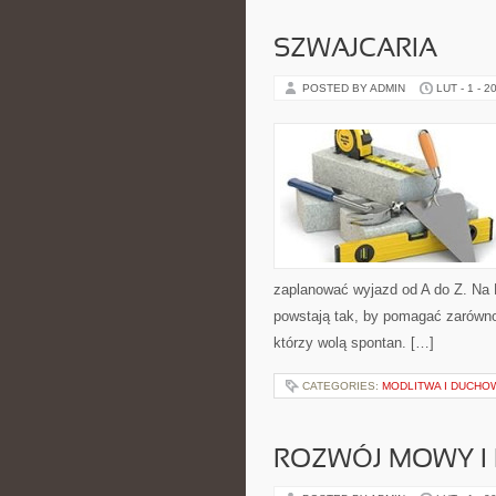
SZWAJCARIA
POSTED BY ADMIN
LUT - 1 - 2
zaplanować wyjazd od A do Z. Na 
powstają tak, by pomagać zarówno
którzy wolą spontan. […]
CATEGORIES:
MODLITWA I DUCH
ROZWÓJ MOWY I