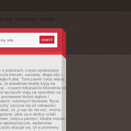
SCRIBE
FACEBOOK
TWITTER
 o podróżach, często wyobrażamy
czne kierunki, samoloty, długie loty i
ległych plaż. Tymczasem coraz więcej
, że prawdziwe skarby kryją się
żej – czasem kilkanaście kilometrów od
ne wycieczki stają się sposobem na
poznawanie historii regionu i
ałych, rodzinnych biznesów. Bycie
rystą” zaczyna się od ciekawości.
ekać, że „u nas nic nie ma”, można
pytanie: jakie są w okolicy szlaki
rowe, miejsca pamięci, lokalne muzea,
a agroturystyczne, wydarzenia
Często okazuje się, że w promieniu