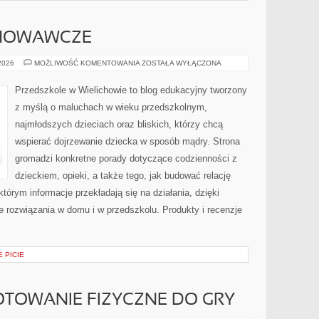
HOWAWCZE
PROBLEMY
 2026
MOŻLIWOŚĆ KOMENTOWANIA
ZOSTAŁA WYŁĄCZONA
WYCHOWAWCZE
Przedszkole w Wielichowie to blog edukacyjny tworzony
z myślą o maluchach w wieku przedszkolnym,
najmłodszych dzieciach oraz bliskich, którzy chcą
wspierać dojrzewanie dziecka w sposób mądry. Strona
gromadzi konkretne porady dotyczące codzienności z
dzieckiem, opieki, a także tego, jak budować relację
którym informacje przekładają się na działania, dzięki
 rozwiązania w domu i w przedszkolu. Produkty i recenzje
 PICIE
GOTOWANIE FIZYCZNE DO GRY