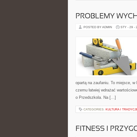
PROBLEMY WYC
POSTED BY ADMIN
STY - 29 -
opartą na zaufaniu. To miejsce, w 
czemu łatwiej wdrażać wartościowe
o Przedszkola. Na […]
CATEGORIES:
KULTURA I TRADYCJE
FITNESS I PRZY