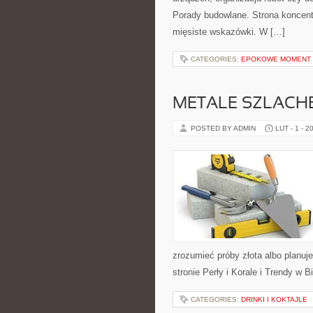
Porady budowlane. Strona koncentr
mięsiste wskazówki. W […]
CATEGORIES:
EPOKOWE MOMENT 
METALE SZLACH
POSTED BY ADMIN
LUT - 1 - 2
zrozumieć próby złota albo planuje
stronie Perły i Korale i Trendy w 
CATEGORIES:
DRINKI I KOKTAJLE