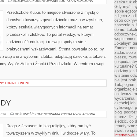
ROZWÓJ
026
MOŻLIWOŚĆ KOMENTOWANIA
ZOSTAŁA WYŁĄCZONA
czeka tuż o
MOWY
Gdy myślimy
I
KOMUNIKACJA
sobie egzoty
Przedszkole Kubuś to miejsce stworzone z myślą o
zdjęcia z od
dorosłych towarzyszących dziecku oraz o wszystkich,
osób odkrywa
znacznie bli
którzy szukają wiarygodnych informacji na temat
domu. Lokal
odpoczynek, 
przedszkoli i żłobków. To portal wiedzy, w którym
wspieranie m
codzienność edukacji i rozwoju spotyka się z
„lokalnym tu
Zamiast narz
praktycznymi wskazówkami. Strona powstała po to, by
zadać sobie 
s związane z wyborem żłobka, adaptacją dziecka, a także z
piesze, rowe
gospodarstw
camy Wybór żłobka i Żłobki i Przedszkola. W centrum uwagi
kulturalne? 
godziny jazdy
w stanie od
nie jest brak
Y I OPINIE ONLINE
Tutaj ogromn
organizacje 
oni tworzą m
wydarzenia,
ĘDY
częściej ich
cyfrowego: p
blogi podróż
RYTUAŁY
 2026
MOŻLIWOŚĆ KOMENTOWANIA
ZOSTAŁA WYŁĄCZONA
imprez. Dzi
I
OBRZĘDY
śledzić, co d
Droga z Jezusem to blog religijny, który ma być
tematyczne w
świetnie sp
towarzyszem w zwykłym dniu i w drodze wiary. To
internetowa
n