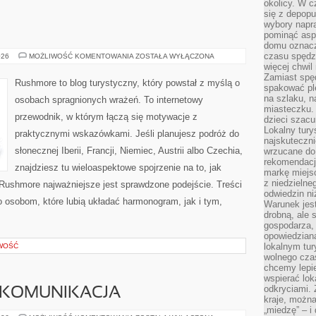
okolicy. W c
się z depopu
wybory napr
pominąć asp
domu oznacz
czasu spędz
SZWAJCARIA
026
MOŻLIWOŚĆ KOMENTOWANIA
ZOSTAŁA WYŁĄCZONA
więcej chwil
Zamiast spę
Rushmore to blog turystyczny, który powstał z myślą o
spakować ple
na szlaku, 
osobach spragnionych wrażeń. To internetowy
miasteczku.
przewodnik, w którym łączą się motywacje z
dzieci szacun
Lokalny tury
praktycznymi wskazówkami. Jeśli planujesz podróż do
najskuteczn
słonecznej Iberii, Francji, Niemiec, Austrii albo Czechia,
wrzucane do 
rekomendacj
znajdziesz tu wieloaspektowe spojrzenie na to, jak
markę miejs
z niedzielne
Rushmore najważniejsze jest sprawdzone podejście. Treści
odwiedzin ni
 osobom, które lubią układać harmonogram, jak i tym,
Warunek jes
drobną, ale 
gospodarza, 
opowiedzianą
lokalnym tur
OWOŚĆ
wolnego czas
chcemy lepie
wspierać lok
odkryciami.
 KOMUNIKACJA
kraje, można
„miedzę” – i