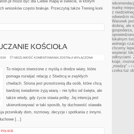
arion.pl może być dla Ciebie mapą w świecie, w którym
rekomendacj
markę miejs
ych wniosków często brakuje. Przeczytaj także Trening koni
z niedzielne
odwiedzin ni
Warunek jes
drobną, ale 
gospodarza, 
opowiedzianą
lokalnym tur
wolnego czas
UCZANIE KOŚCIOŁA
chcemy lepie
wspierać lok
odkryciami.
KATECHEZA
 2026
MOŻLIWOŚĆ KOMENTOWANIA
ZOSTAŁA WYŁĄCZONA
I
kraje, można
NAUCZANIE
„miedzę” – i
KOŚCIOŁA
To miejsce stworzone z myślą o drodze wiary, które
czeka tuż o
pomaga rozwijać relację z Stwórcą w zwykłych
chwilach. Strona jest przestrzenią dla osób, które chcą
bardziej świadomie żyją wiarą – nie tylko od święta, ale
także wtedy, gdy życie stawia próby. Jej intencją jest
ukierunkowywać w taki sposób, by duchowość stawała
sja przenikały dom, rozmowy, decyzje i spotkania z innymi.
 duchowe […]
W POLSCE