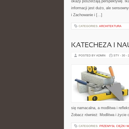
okazji poszerzają perspektywę. Ik
informacji jest dużo, ale sensown
i Zachowanie i […]
CATEGORIES:
ARCHITEKTURA
KATECHEZA I NA
POSTED BY ADMIN
STY - 30 -
się namacalna, a modlitwa i reflek
Zobacz również: Modlitwa i życie
CATEGORIES:
PRZEMYSŁ CIĘŻKI 