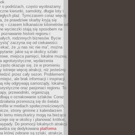
bok.
 o podróżach, często wyobrażamy
czne kierunki, samoloty, długie loty i
ległych plaż. Tymczasem coraz więcej
, że prawdziwe skarby kryją się
żej – czasem kilkanaście kilometrów od
ne wycieczki stają się sposobem na
poznawanie historii regionu i
ałych, rodzinnych biznesów. Bycie
rystą” zaczyna się od ciekawości.
ekać, że „u nas nic nie ma”, można
pytanie: jakie są w okolicy szlaki
rowe, miejsca pamięci, lokalne muzea,
a agroturystyczne, wydarzenia
Często okazuje się, że w promieniu
 istnieje więcej atrakcji, niż jesteśmy
wiedzić przez cały sezon. Problemem
 miejsc, ale brak informacji i inspiracji.
ą rolę odgrywają samorządy, lokalne
turystyczne oraz pasjonaci regionu. To
apy, przewodniki, organizują
 dbają o oznakowanie szlaków. Coraz
 działania przenoszą się do świata
rofile w mediach społecznościowych,
nicze, strony gminne z kalendarzem
ęki temu mieszkańcy mogą na bieżąco
zieje się w okolicy i planować krótkie,
ypady. Do promocji lokalnych atrakcji
rawdza się dedykowana
platforma
a której zebrane są szlaki, atrakcje,