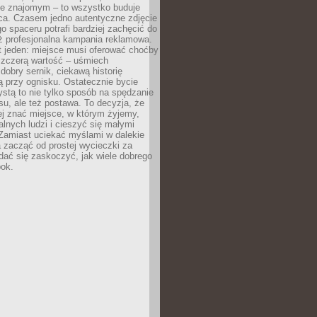
e znajomym – to wszystko buduje
ca. Czasem jedno autentyczne zdjęcie
go spaceru potrafi bardziej zachęcić do
ż profesjonalna kampania reklamowa.
t jeden: miejsce musi oferować choćby
szczerą wartość – uśmiech
dobry sernik, ciekawą historię
 przy ognisku. Ostatecznie bycie
ystą to nie tylko sposób na spędzanie
u, ale też postawa. To decyzja, że
j znać miejsce, w którym żyjemy,
alnych ludzi i cieszyć się małymi
 Zamiast uciekać myślami w dalekie
 zacząć od prostej wycieczki za
 dać się zaskoczyć, jak wiele dobrego
bok.