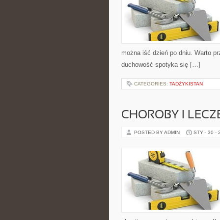
można iść dzień po dniu. Warto pr
duchowość spotyka się […]
CATEGORIES:
TADŻYKISTAN
CHOROBY I LECZ
POSTED BY ADMIN
STY - 30 -