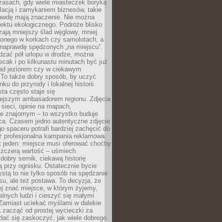
zasach, gdy wiele miasteczek boryka
lacją i zamykaniem biznesów, takie
awdę mają znaczenie. Nie można
ektu ekologicznego. Podróże blisko
ają mniejszy ślad węglowy, mniej
onego w korkach czy samolotach, a
 naprawdę spędzonych „na miejscu”.
dzać pół urlopu w drodze, można
cak i po kilkunastu minutach być już
nad jeziorem czy w ciekawym
 To także dobry sposób, by uczyć
ku do przyrody i lokalnej historii.
sta często staje się
iejszym ambasadorem regionu. Zdjęcia
sieci, opinie na mapach,
e znajomym – to wszystko buduje
ca. Czasem jedno autentyczne zdjęcie
go spaceru potrafi bardziej zachęcić do
ż profesjonalna kampania reklamowa.
t jeden: miejsce musi oferować choćby
szczerą wartość – uśmiech
dobry sernik, ciekawą historię
 przy ognisku. Ostatecznie bycie
ystą to nie tylko sposób na spędzanie
u, ale też postawa. To decyzja, że
j znać miejsce, w którym żyjemy,
alnych ludzi i cieszyć się małymi
 Zamiast uciekać myślami w dalekie
 zacząć od prostej wycieczki za
 dać się zaskoczyć, jak wiele dobrego