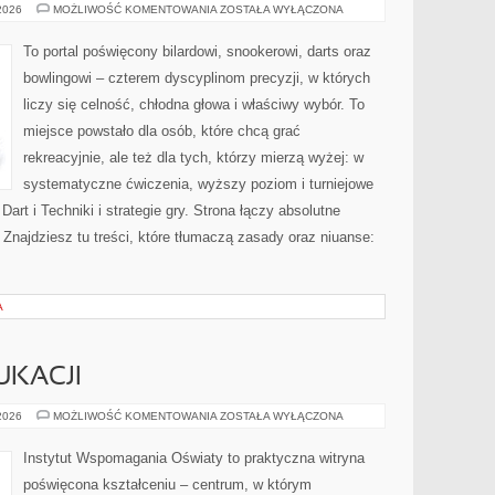
FITNESS
 2026
MOŻLIWOŚĆ KOMENTOWANIA
ZOSTAŁA WYŁĄCZONA
I
PRZYGOTOWANIE
FIZYCZNE
To portal poświęcony bilardowi, snookerowi, darts oraz
DO
GRY
bowlingowi – czterem dyscyplinom precyzji, w których
liczy się celność, chłodna głowa i właściwy wybór. To
miejsce powstało dla osób, które chcą grać
rekreacyjnie, ale też dla tych, którzy mierzą wyżej: w
systematyczne ćwiczenia, wyższy poziom i turniejowe
rt i Techniki i strategie gry. Strona łączy absolutne
najdziesz tu treści, które tłumaczą zasady oraz niuanse:
A
UKACJI
PROBLEMY
 2026
MOŻLIWOŚĆ KOMENTOWANIA
ZOSTAŁA WYŁĄCZONA
W
EDUKACJI
Instytut Wspomagania Oświaty to praktyczna witryna
poświęcona kształceniu – centrum, w którym