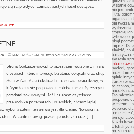
godziny jazdy
w stanie od
uje się na praktyce: zamiast pustych haseł dostajesz
nie jest brak
Tutaj ogromn
organizacje 
oni tworzą m
W NAUCE
wydarzenia,
częściej ich
cyfrowego: p
blogi podróż
ETNE
imprez. Dzi
śledzić, co d
tematyczne w
METALE
026
MOŻLIWOŚĆ KOMENTOWANIA
ZOSTAŁA WYŁĄCZONA
SZLACHETNE
świetnie sp
internetowa
n
Strona Godziszewscy.pl to przestrzeń tworzone z myślą
noclegi, gas
może tam zł
o osobach, które interesuje biżuteria, obrączki oraz skup
opinie innyc
złota w Zamościu i okolicach. To serwis poradnikowy, w
zarezerwowa
to szansa, b
którym łączą się podpowiedzi estetyczne z użytecznymi
mieszkańców 
poradami zakupowymi. Jeśli szukasz czytelnego
Dla mieszka
podpowie, c
przewodnika po tematach jubilerskich, chcesz lepiej
weekend. Lok
wsparcie dla
sz wybór biżuterii, ten serwis jest dla Ciebie. Nowości na
„na miejscu”,
Biżuterii. W centrum uwagi pozostaje estetyka oraz […]
pensjonatów
Każda kawa 
z lokalnych 
muzeum to gł