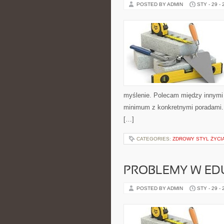
POSTED BY ADMIN
STY - 29 -
myślenie. Polecam między innymi Da
minimum z konkretnymi poradami. Z
[…]
CATEGORIES:
ZDROWY STYL ŻYCI
PROBLEMY W ED
POSTED BY ADMIN
STY - 29 -