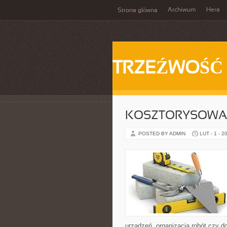
Archiwum
Hera
Strona główna
TRZEŹWOŚĆ
KOSZTORYSOWAN
POSTED BY ADMIN
LUT - 1 - 2
urządzeń, organizacja robót czy d