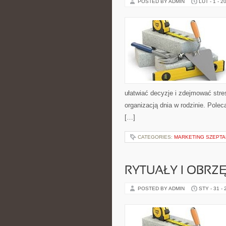
POSTED BY ADMIN
LUT - 1 - 2
ułatwiać decyzje i zdejmować stre
organizacją dnia w rodzinie. Pole
[…]
CATEGORIES:
MARKETING SZEPTAN
RYTUAŁY I OBRZ
POSTED BY ADMIN
STY - 31 -