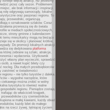
 istnieje więcej atrakcji, niż jesteśmy
wiedzić przez cały sezon. Problemem
 miejsc, ale brak informacji i inspiracji.
ą rolę odgrywają samorządy, lokalne
turystyczne oraz pasjonaci regionu. To
apy, przewodniki, organizują
 dbają o oznakowanie szlaków. Coraz
 działania przenoszą się do świata
rofile w mediach społecznościowych,
nicze, strony gminne z kalendarzem
ęki temu mieszkańcy mogą na bieżąco
zieje się w okolicy i planować krótkie,
ypady. Do promocji lokalnych atrakcji
rawdza się dedykowana
platforma
a której zebrane są szlaki, atrakcje,
tronomia i wydarzenia. Użytkownik
ożyć własny plan wycieczki, sprawdzić
h osób, a nawet kupić bilety czy
ć nocleg. Dla małych przedsiębiorców
y zaistnieć w świadomości
regionu – nie tylko turystów z daleka.
ńców – wygodne narzędzie, które
o ciekawego można zrobić w wolny
alna turystyka to również realne
 gospodarki regionu. Pieniądze zostają
 trafiając do właścicieli knajpek,
, przewodników czy rzemieślników.
kupiona w małej kawiarni, każdy obiad
produktów, każdy bilet do małego
os na rzecz żywej, tętniącej życiem