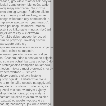
zasach, gdy wiele miasteczek boryka
lacją i zamykaniem biznesów, takie
awdę mają znaczenie. Nie można
ektu ekologicznego. Podróże blisko
ają mniejszy ślad węglowy, mniej
onego w korkach czy samolotach, a
 naprawdę spędzonych „na miejscu”.
dzać pół urlopu w drodze, można
cak i po kilkunastu minutach być już
nad jeziorem czy w ciekawym
 To także dobry sposób, by uczyć
ku do przyrody i lokalnej historii.
sta często staje się
iejszym ambasadorem regionu. Zdjęcia
sieci, opinie na mapach,
e znajomym – to wszystko buduje
ca. Czasem jedno autentyczne zdjęcie
go spaceru potrafi bardziej zachęcić do
ż profesjonalna kampania reklamowa.
t jeden: miejsce musi oferować choćby
szczerą wartość – uśmiech
dobry sernik, ciekawą historię
 przy ognisku. Ostatecznie bycie
ystą to nie tylko sposób na spędzanie
u, ale też postawa. To decyzja, że
j znać miejsce, w którym żyjemy,
alnych ludzi i cieszyć się małymi
 Zamiast uciekać myślami w dalekie
 zacząć od prostej wycieczki za
 dać się zaskoczyć, jak wiele dobrego