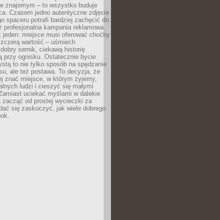
e znajomym – to wszystko buduje
ca. Czasem jedno autentyczne zdjęcie
go spaceru potrafi bardziej zachęcić do
ż profesjonalna kampania reklamowa.
t jeden: miejsce musi oferować choćby
szczerą wartość – uśmiech
dobry sernik, ciekawą historię
 przy ognisku. Ostatecznie bycie
ystą to nie tylko sposób na spędzanie
u, ale też postawa. To decyzja, że
j znać miejsce, w którym żyjemy,
alnych ludzi i cieszyć się małymi
 Zamiast uciekać myślami w dalekie
 zacząć od prostej wycieczki za
 dać się zaskoczyć, jak wiele dobrego
bok.