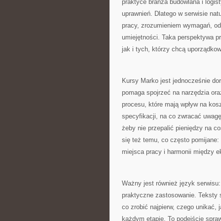
praktyce branża budowlana i logis
uprawnień. Dlatego w serwisie nat
pracy, zrozumieniem wymagań, odp
umiejętności. Taka perspektywa p
jak i tych, którzy chcą uporządko
Kursy Marko jest jednocześnie do
pomaga spojrzeć na narzędzia oraz
procesu, które mają wpływ na kosz
specyfikacji, na co zwracać uwagę
żeby nie przepalić pieniędzy na c
się też temu, co często pomijane:
miejsca pracy i harmonii między e
Ważny jest również język serwisu: 
praktyczne zastosowanie. Teksty s
co zrobić najpierw, czego unikać, 
każdym etapie. To podejście spraw