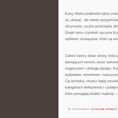
Kursy Marko podkreśla także znac
na „okazję”, ale serwis przypomina
utrzymanie, ryzyko przestojów, d
Dzięki temu czytelnik zaczyna lic
wybierać rozwiązania, które są s
Całość tworzy obraz strony, która 
planujących remont, przez wykona
magazynem i obsługą sprzętu. Kurs
budowlane, remontowe i maszynowe
Cię technika, chcesz lepiej rozum
kategoriach efektywności i podejm
które pomagają działać mądrzej — 
CATEGORIES:
EPOKOWE MOMENT 