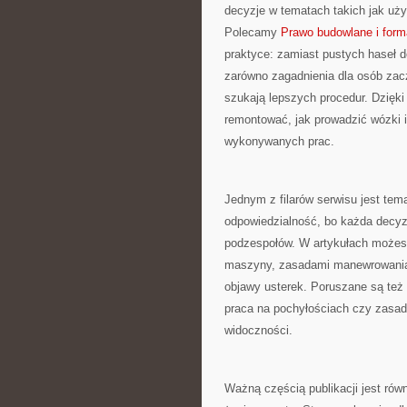
decyzje w tematach takich jak uży
Polecamy
Prawo budowlane i form
praktyce: zamiast pustych haseł d
zarówno zagadnienia dla osób zaczy
szukają lepszych procedur. Dzięki 
remontować, jak prowadzić wózki i
wykonywanych prac.
Jednym z filarów serwisu jest tem
odpowiedzialność, bo każda decyz
podzespołów. W artykułach możes
maszyny, zasadami manewrowania,
objawy usterek. Poruszane są też 
praca na pochyłościach czy zasady
widoczności.
Ważną częścią publikacji jest równ