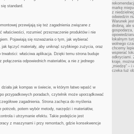
rekomendacj
 się standard.
markę miejs
z niedzielne
odwiedzin ni
Warunek jes
montowej przewijają się też zagadnienia związane z
drobną, ale 
gospodarza, 
ć właściwości, rozumieć przeznaczenie produktów i nie
opowiedzianą
lokalnym tur
iem. Pojawiają się rozważania o tym, jak wybierać
wolnego czas
 jak łączyć materiały, aby uniknąć szybkiego zużycia, oraz
chcemy lepie
wspierać lok
o trwałości: właściwa aplikacja. Dzięki temu strona buduje
odkryciami.
z połączenia odpowiednich materiałów, a nie z jednego
kraje, można
„miedzę” – i
czeka tuż o
 działa jak kompas w świecie, w którym łatwo wpaść w
ć po przypadkowych poradach, czytelnik może uporządkować
zczegółowe zagadnienia. Strona zachęca do myślenia
 potrzeb, potem wybór metody, narzędzi i materiałów,
ntrola i utrzymanie efektu. Takie podejście jest
pracy z maszynami i przy remontach, gdzie konsekwencje