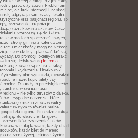
 istnieje więcej atrakcji, niż jesteśmy
wiedzić przez cały sezon. Problemem
 miejsc, ale brak informacji i inspiracji.
ą rolę odgrywają samorządy, lokalne
turystyczne oraz pasjonaci regionu. To
apy, przewodniki, organizują
 dbają o oznakowanie szlaków. Coraz
 działania przenoszą się do świata
rofile w mediach społecznościowych,
nicze, strony gminne z kalendarzem
ęki temu mieszkańcy mogą na bieżąco
zieje się w okolicy i planować krótkie,
ypady. Do promocji lokalnych atrakcji
rawdza się dedykowana
platforma
a której zebrane są szlaki, atrakcje,
tronomia i wydarzenia. Użytkownik
ożyć własny plan wycieczki, sprawdzić
h osób, a nawet kupić bilety czy
ć nocleg. Dla małych przedsiębiorców
y zaistnieć w świadomości
regionu – nie tylko turystów z daleka.
ńców – wygodne narzędzie, które
o ciekawego można zrobić w wolny
alna turystyka to również realne
 gospodarki regionu. Pieniądze zostają
 trafiając do właścicieli knajpek,
, przewodników czy rzemieślników.
kupiona w małej kawiarni, każdy obiad
produktów, każdy bilet do małego
os na rzecz żywej, tętniącej życiem