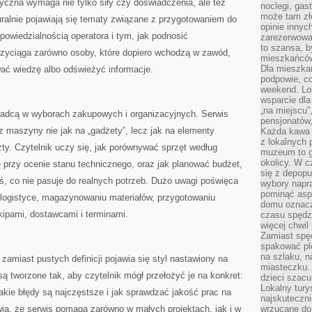
tyczna wymaga nie tylko siły czy doświadczenia, ale też
noclegi, gas
może tam zł
uralnie pojawiają się tematy związane z przygotowaniem do
opinie innyc
owiedzialnością operatora i tym, jak podnosić
zarezerwowa
to szansa, b
rzyciąga zarówno osoby, które dopiero wchodzą w zawód,
mieszkańców 
Dla mieszka
wać wiedzę albo odświeżyć informacje.
podpowie, c
weekend. Lok
wsparcie dla
„na miejscu”,
radcą w wyborach zakupowych i organizacyjnych. Serwis
pensjonatów
 maszyny nie jak na „gadżety”, lecz jak na elementy
Każda kawa 
z lokalnych 
ty. Czytelnik uczy się, jak porównywać sprzęt według
muzeum to gł
okolicy. W c
 przy ocenie stanu technicznego, oraz jak planować budżet,
się z depopu
oś, co nie pasuje do realnych potrzeb. Dużo uwagi poświęca
wybory napr
pominąć asp
 logistyce, magazynowaniu materiałów, przygotowaniu
domu oznacz
kipami, dostawcami i terminami.
czasu spędz
więcej chwil
Zamiast spę
spakować ple
na szlaku, 
zamiast pustych definicji pojawia się styl nastawiony na
miasteczku.
ą tworzone tak, aby czytelnik mógł przełożyć je na konkret:
dzieci szacun
Lokalny tury
jakie błędy są najczęstsze i jak sprawdzać jakość prac na
najskuteczn
ia, że serwis pomaga zarówno w małych projektach, jak i w
wrzucane do 