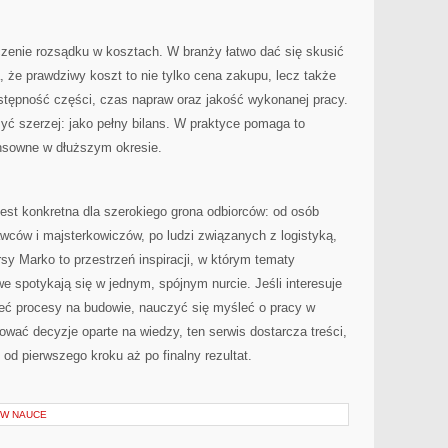
zenie rozsądku w kosztach. W branży łatwo dać się skusić
, że prawdziwy koszt to nie tylko cena zakupu, lecz także
ostępność części, czas napraw oraz jakość wykonanej pracy.
zyć szerzej: jako pełny bilans. W praktyce pomaga to
ensowne w dłuższym okresie.
jest konkretna dla szerokiego grona odbiorców: od osób
wców i majsterkowiczów, po ludzi związanych z logistyką,
y Marko to przestrzeń inspiracji, w którym tematy
 spotykają się w jednym, spójnym nurcie. Jeśli interesuje
ieć procesy na budowie, nauczyć się myśleć o pracy w
ować decyzje oparte na wiedzy, ten serwis dostarcza treści,
od pierwszego kroku aż po finalny rezultat.
W NAUCE