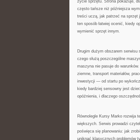
życie sprzętu. Strona pokazuje, d
często tańsze niż późniejsza wym
treści uczą, jak patrzeć na sprzę
ten sposób łatwiej ocenić, kiedy o
wymienić sprzęt innym.
Drugim dużym obszarem serwisu 
czego służą poszczególne maszyny, 
maszyna nie pasuje do warunków. 
ziemne, transport materiałów, pra
inwestycji — od startu po wykończ
kiedy bardziej sensowny jest dzier
opóźnienia, i dlaczego oszczędnoś
Równolegle Kursy Marko rozwija t
większych. Serwis prowadzi czytel
poświęca się planowaniu: jak zrobi
uniknąć klasycznych problemów typ