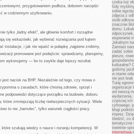
czeka tuż o
czeniowymi, przygotowaniem podłoża, doborem narzędzi
Gdy myślimy
sobie egzoty
ość w codziennym użytkowaniu.
zdjęcia z od
osób odkrywa
znacznie bli
domu. Lokal
ie tylko „ładny efekt”, ale głównie komfort i rozsądne
odpoczynek, 
wspieranie m
ają się wskazówki, jak wybierać rozwiązania pod kątem
„lokalnym tu
ć instalacje, i jak nie wpaść w pułapkę „najpierw zrobimy,
Zamiast narz
zadać sobie 
owizacji promowane jest podejście: sprawdzamy, planujemy,
piesze, rowe
gospodarstw
tem wykonujemy — bo to zwykle daje lepszy rezultat.
kulturalne? 
godziny jazdy
w stanie od
nie jest brak
 jest nacisk na BHP. Niezależnie od tego, czy mowa o
Tutaj ogromn
zypomina o zasadach, które chronią zdrowie, sprzęt i
organizacje 
oni tworzą m
czne podpowiedzi dotyczące porządku na budowie, doboru
wydarzenia,
częściej ich
 które zmniejszają liczbę niebezpiecznych sytuacji. Wiele
cyfrowego: p
two to nie „hamulec”, tylko warunek ciągłości pracy.
blogi podróż
imprez. Dzi
śledzić, co d
tematyczne w
świetnie sp
b, które szukają wiedzy o nauce i rozwoju kompetencji. W
internetowa
n