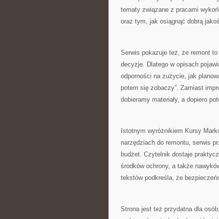
tematy związane z pracami wykoń
oraz tym, jak osiągnąć dobrą jak
Serwis pokazuje też, że remont to n
decyzje. Dlatego w opisach pojawi
odporności na zużycie, jak planowa
potem się zobaczy”. Zamiast impr
dobieramy materiały, a dopiero po
Istotnym wyróżnikiem Kursy Marko
narzędziach do remontu, serwis pr
budżet. Czytelnik dostaje prakty
środków ochrony, a także nawyków,
tekstów podkreśla, że bezpieczeńs
Strona jest też przydatna dla osó