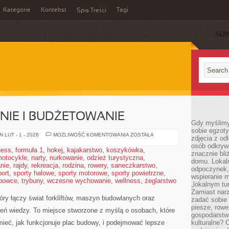
Kategorie
Kontekst
Tagi
Spis Treści
SUB
IE I BUDŻETOWANIE
Gdy myślimy
sobie egzoty
KOSZTORYSOWANIE
 LUT - 1 - 2026
MOŻLIWOŚĆ KOMENTOWANIA
ZOSTAŁA
zdjęcia z od
I
osób odkrywa
BUDŻETOWANIE
ness
,
formuła 1
,
hokej
,
kajakarstwo
,
koszykówka
,
znacznie bli
otocykle
,
narty
,
nurkowanie
,
odzież turystyczna
,
domu. Lokal
nie
,
rajdy
,
rekreacja
,
rodzina
,
rowery
,
saneczkarstwo
,
odpoczynek, 
port
,
sporty halowe
,
sporty motorowe
,
sporty powietrzne
,
wspieranie m
bowce
,
trybuny
,
wczesne wychowanie
,
wellness
,
żeglarstwo
„lokalnym tu
Zamiast narz
óry łączy świat forkliftów, maszyn budowlanych oraz
zadać sobie 
piesze, rowe
zeń wiedzy. To miejsce stworzone z myślą o osobach, które
gospodarstw
mieć, jak funkcjonuje plac budowy, i podejmować lepsze
kulturalne? 