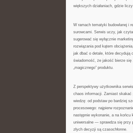
większych działaniach, gdzie liczy
W ramach tematyki budowlanej i re
surowcami. Serwis uczy, jak czyta
sugerować się wyłącznie marketing
rozwiązania pod kątem obciążenia,
jak dbać o detale, które decydują 
świadomość, że jakość bierze się 
„magicznego” produktu.
Z perspektywy użytkownika serwis
chaos informacji. Zamiast skaka
wiedzę: od podstaw po bardziej s
procesowego: najpierw rozpoznanie
następnie wykonanie, a na końcu ko
uniwersalne — sprawdza się przy 
złych decyzji są czasochłonne.