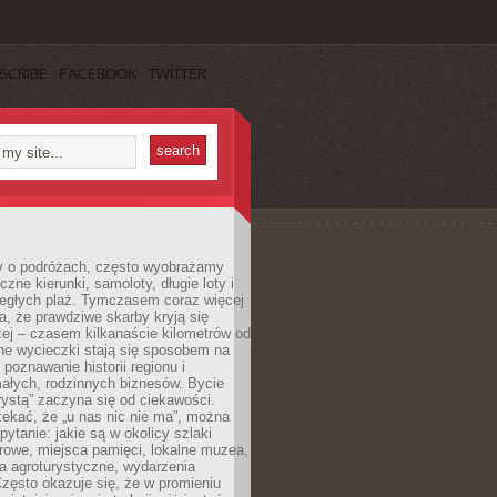
SCRIBE
FACEBOOK
TWITTER
 o podróżach, często wyobrażamy
czne kierunki, samoloty, długie loty i
ległych plaż. Tymczasem coraz więcej
, że prawdziwe skarby kryją się
żej – czasem kilkanaście kilometrów od
ne wycieczki stają się sposobem na
poznawanie historii regionu i
ałych, rodzinnych biznesów. Bycie
rystą” zaczyna się od ciekawości.
ekać, że „u nas nic nie ma”, można
pytanie: jakie są w okolicy szlaki
rowe, miejsca pamięci, lokalne muzea,
a agroturystyczne, wydarzenia
Często okazuje się, że w promieniu