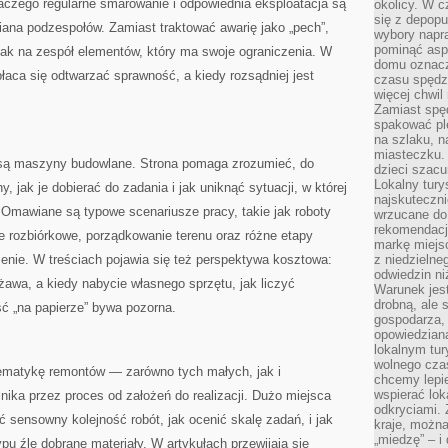
laczego regularne smarowanie i odpowiednia eksploatacja są
okolicy. W c
się z depopu
iana podzespołów. Zamiast traktować awarię jako „pech”,
wybory napr
pominąć asp
t jak na zespół elementów, który ma swoje ograniczenia. W
domu oznacz
płaca się odtwarzać sprawność, a kiedy rozsądniej jest
czasu spędz
więcej chwil
Zamiast spę
spakować ple
na szlaku, 
miasteczku.
są maszyny budowlane. Strona pomaga zrozumieć, do
dzieci szacun
Lokalny tury
jak je dobierać do zadania i jak uniknąć sytuacji, w której
najskuteczn
Omawiane są typowe scenariusze pracy, takie jak roboty
wrzucane do 
rekomendacj
ce rozbiórkowe, porządkowanie terenu oraz różne etapy
markę miejs
enie. W treściach pojawia się też perspektywa kosztowa:
z niedzielne
odwiedzin ni
żawa, a kiedy nabycie własnego sprzętu, jak liczyć
Warunek jes
drobną, ale 
ć „na papierze” bywa pozorna.
gospodarza, 
opowiedzianą
lokalnym tur
wolnego czas
ematykę remontów — zarówno tych małych, jak i
chcemy lepie
wspierać lok
nika przez proces od założeń do realizacji. Dużo miejsca
odkryciami.
ć sensowny kolejność robót, jak ocenić skalę zadań, i jak
kraje, można
„miedzę” – i
u źle dobrane materiały. W artykułach przewijają się