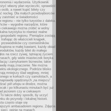
tronomia i wydarzenia. Użytkownik
ożyć własny plan wycieczki, sprawdzić
h osób, a nawet kupić bilety czy
ć nocleg. Dla małych przedsiębiorców
y zaistnieć w świadomości
regionu – nie tylko turystów z daleka.
ńców – wygodne narzędzie, które
o ciekawego można zrobić w wolny
alna turystyka to również realne
 gospodarki regionu. Pieniądze zostają
 trafiając do właścicieli knajpek,
, przewodników czy rzemieślników.
kupiona w małej kawiarni, każdy obiad
produktów, każdy bilet do małego
os na rzecz żywej, tętniącej życiem
zasach, gdy wiele miasteczek boryka
lacją i zamykaniem biznesów, takie
awdę mają znaczenie. Nie można
ektu ekologicznego. Podróże blisko
ają mniejszy ślad węglowy, mniej
onego w korkach czy samolotach, a
 naprawdę spędzonych „na miejscu”.
dzać pół urlopu w drodze, można
cak i po kilkunastu minutach być już
nad jeziorem czy w ciekawym
 To także dobry sposób, by uczyć
ku do przyrody i lokalnej historii.
sta często staje się
iejszym ambasadorem regionu. Zdjęcia
sieci, opinie na mapach,