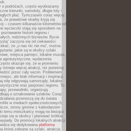
bok.
 o podróżach, często wyobrażamy
czne kierunki, samoloty, długie loty i
ległych plaż. Tymczasem coraz więcej
, że prawdziwe skarby kryją się
żej – czasem kilkanaście kilometrów od
ne wycieczki stają się sposobem na
poznawanie historii regionu i
ałych, rodzinnych biznesów. Bycie
rystą” zaczyna się od ciekawości.
ekać, że „u nas nic nie ma”, można
pytanie: jakie są w okolicy szlaki
rowe, miejsca pamięci, lokalne muzea,
a agroturystyczne, wydarzenia
Często okazuje się, że w promieniu
 istnieje więcej atrakcji, niż jesteśmy
wiedzić przez cały sezon. Problemem
 miejsc, ale brak informacji i inspiracji.
ą rolę odgrywają samorządy, lokalne
turystyczne oraz pasjonaci regionu. To
apy, przewodniki, organizują
 dbają o oznakowanie szlaków. Coraz
 działania przenoszą się do świata
rofile w mediach społecznościowych,
nicze, strony gminne z kalendarzem
ęki temu mieszkańcy mogą na bieżąco
zieje się w okolicy i planować krótkie,
ypady. Do promocji lokalnych atrakcji
rawdza się dedykowana
platforma
a której zebrane są szlaki, atrakcje,