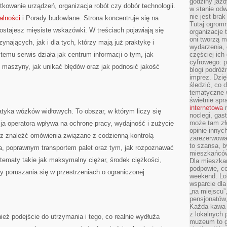
godziny jazdy
tkowanie urządzeń, organizacja robót czy dobór technologii.
w stanie od
nie jest brak
alności
i Porady budowlane. Strona koncentruje się na
Tutaj ogromn
ostajesz mięsiste wskazówki. W treściach pojawiają się
organizacje 
oni tworzą m
nających, jak i dla tych, którzy mają już praktykę i
wydarzenia,
temu serwis działa jak centrum informacji o tym, jak
częściej ich
cyfrowego: p
 maszyny, jak unikać błędów oraz jak podnosić jakość
blogi podróż
imprez. Dzi
śledzić, co d
tematyczne w
świetnie sp
internetowa
n
atyka wózków widłowych. To obszar, w którym liczy się
noclegi, gas
może tam zł
ja operatora wpływa na ochronę pracy, wydajność i zużycie
opinie innyc
z znaleźć omówienia związane z codzienną kontrolą
zarezerwowa
to szansa, b
 poprawnym transportem palet oraz tym, jak rozpoznawać
mieszkańców 
tematy takie jak maksymalny ciężar, środek ciężkości,
Dla mieszka
podpowie, c
 poruszania się w przestrzeniach o ograniczonej
weekend. Lok
wsparcie dla
„na miejscu”,
pensjonatów
Każda kawa 
z lokalnych 
ież podejście do utrzymania i tego, co realnie wydłuża
muzeum to gł