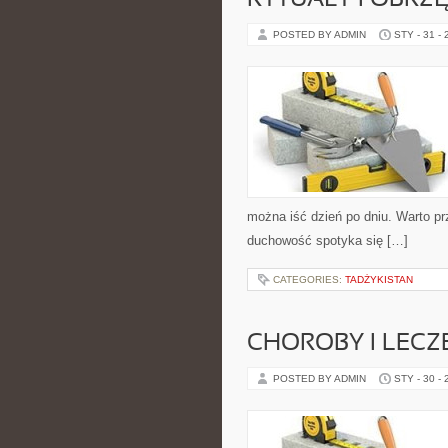
RYTUAŁY I OBRZ
POSTED BY ADMIN
STY - 31 -
można iść dzień po dniu. Warto pr
duchowość spotyka się […]
CATEGORIES:
TADŻYKISTAN
CHOROBY I LECZ
POSTED BY ADMIN
STY - 30 -