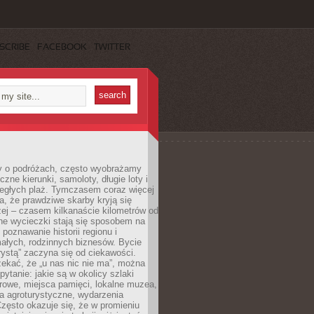
SCRIBE
FACEBOOK
TWITTER
 o podróżach, często wyobrażamy
czne kierunki, samoloty, długie loty i
ległych plaż. Tymczasem coraz więcej
, że prawdziwe skarby kryją się
żej – czasem kilkanaście kilometrów od
ne wycieczki stają się sposobem na
poznawanie historii regionu i
ałych, rodzinnych biznesów. Bycie
rystą” zaczyna się od ciekawości.
ekać, że „u nas nic nie ma”, można
pytanie: jakie są w okolicy szlaki
rowe, miejsca pamięci, lokalne muzea,
a agroturystyczne, wydarzenia
Często okazuje się, że w promieniu