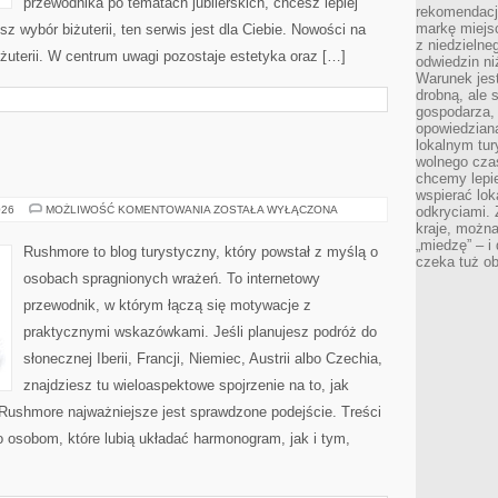
przewodnika po tematach jubilerskich, chcesz lepiej
rekomendacj
markę miejs
sz wybór biżuterii, ten serwis jest dla Ciebie. Nowości na
z niedzielne
Biżuterii. W centrum uwagi pozostaje estetyka oraz […]
odwiedzin ni
Warunek jes
drobną, ale 
gospodarza, 
opowiedzianą
lokalnym tur
wolnego czas
chcemy lepie
wspierać lok
SZWAJCARIA
026
MOŻLIWOŚĆ KOMENTOWANIA
ZOSTAŁA WYŁĄCZONA
odkryciami.
kraje, można
„miedzę” – i
Rushmore to blog turystyczny, który powstał z myślą o
czeka tuż o
osobach spragnionych wrażeń. To internetowy
przewodnik, w którym łączą się motywacje z
praktycznymi wskazówkami. Jeśli planujesz podróż do
słonecznej Iberii, Francji, Niemiec, Austrii albo Czechia,
znajdziesz tu wieloaspektowe spojrzenie na to, jak
Rushmore najważniejsze jest sprawdzone podejście. Treści
 osobom, które lubią układać harmonogram, jak i tym,