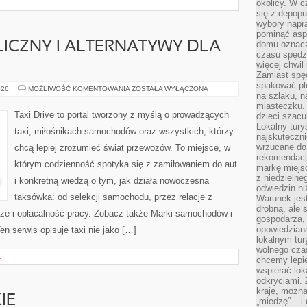
okolicy. W c
się z depopu
wybory napr
pominąć asp
domu oznacz
ICZNY I ALTERNATYWY DLA
czasu spędz
więcej chwil
Zamiast spę
spakować ple
TRANSPORT
026
MOŻLIWOŚĆ KOMENTOWANIA
ZOSTAŁA WYŁĄCZONA
na szlaku, 
PUBLICZNY
I
miasteczku.
ALTERNATYWY
Taxi Drive to portal tworzony z myślą o prowadzących
dzieci szacun
DLA
Lokalny tury
AUT
taxi, miłośnikach samochodów oraz wszystkich, którzy
najskuteczn
wrzucane do 
chcą lepiej zrozumieć świat przewozów. To miejsce, w
rekomendacj
którym codzienność spotyka się z zamiłowaniem do aut
markę miejs
z niedzielne
i konkretną wiedzą o tym, jak działa nowoczesna
odwiedzin ni
taksówka: od selekcji samochodu, przez relacje z
Warunek jes
drobną, ale 
ze i opłacalność pracy. Zobacz także Marki samochodów i
gospodarza, 
opowiedzianą
n serwis opisuje taxi nie jako […]
lokalnym tur
wolnego czas
A
chcemy lepie
wspierać lok
odkryciami.
kraje, można
IE
„miedzę” – i