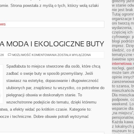
godziny jazdy
w stanie od
mie. Strona powstała z myślą o tych, którzy wolą szlaki
nie jest brak
Tutaj ogromn
organizacje 
oni tworzą m
RWIS
wydarzenia,
częściej ich
cyfrowego: p
blogi podróż
MODA I EKOLOGICZNE BUTY
imprez. Dzi
śledzić, co d
tematyczne w
ZRÓWNOWAŻONA
026
MOŻLIWOŚĆ KOMENTOWANIA
ZOSTAŁA WYŁĄCZONA
MODA
świetnie sp
I
internetowa
n
EKOLOGICZNE
Spadlabuta to miejsce stworzone dla osób, które chcą
noclegi, gas
BUTY
może tam zł
zadbać o swoje buty w sposób przemyślany. Jeśli
opinie innyc
stawiasz na estetykę, dopasowanie i długowieczność
zarezerwowa
to szansa, b
ulubionych par, znajdziesz tu wszystko, co potrzebne do
mieszkańców 
pielęgnacji obuwia w doskonałym stanie. To
Dla mieszka
podpowie, c
wszechstronne podejście do tematu, dzięki któremu
weekend. Lok
wsparcie dla
łatwa, a efekty widać po krótkim czasie. Kategorie to:
„na miejscu”,
bocze i techniczne. Dobre obuwie potrafi wytrzymać
pensjonatów
Każda kawa 
z lokalnych 
muzeum to gł