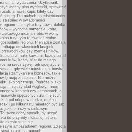
tronomia i wydarzenia. Użytkownik
ożyć własny plan wycieczki, sprawdzić
h osób, a nawet kupić bilety czy
ć nocleg. Dla małych przedsiębiorców
y zaistnieć w świadomości
regionu – nie tylko turystów z daleka.
ńców – wygodne narzędzie, które
o ciekawego można zrobić w wolny
alna turystyka to również realne
 gospodarki regionu. Pieniądze zostają
 trafiając do właścicieli knajpek,
, przewodników czy rzemieślników.
kupiona w małej kawiarni, każdy obiad
produktów, każdy bilet do małego
os na rzecz żywej, tętniącej życiem
zasach, gdy wiele miasteczek boryka
lacją i zamykaniem biznesów, takie
awdę mają znaczenie. Nie można
ektu ekologicznego. Podróże blisko
ają mniejszy ślad węglowy, mniej
onego w korkach czy samolotach, a
 naprawdę spędzonych „na miejscu”.
dzać pół urlopu w drodze, można
cak i po kilkunastu minutach być już
nad jeziorem czy w ciekawym
 To także dobry sposób, by uczyć
ku do przyrody i lokalnej historii.
sta często staje się
iejszym ambasadorem regionu. Zdjęcia
sieci, opinie na mapach,