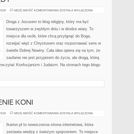
ĘDY
RYTUAŁY
 2026
MOŻLIWOŚĆ KOMENTOWANIA
ZOSTAŁA WYŁĄCZONA
I
OBRZĘDY
Droga z Jezusem to blog religijny, który ma być
towarzyszem w zwykłym dniu i w drodze wiary. To
miejsce dla osób, które chcą przylgnąć do Boga,
rozwijać więź z Chrystusem oraz rozpoznawać sens w
świetle Dobrej Nowiny. Cała idea opiera się na tym, że
zaufanie nie jest przypisem do życia, ale drogą, którą
zeczytać Konfucjanizm i Judaizm. Na stronach tego blogu
ENIE KONI
CHOROBY
 2026
MOŻLIWOŚĆ KOMENTOWANIA
ZOSTAŁA WYŁĄCZONA
I
LECZENIE
KONI
Ikarion.pl to nowoczesna strona internetowa, która
zestawia wiedzę z świeżym spojrzeniem. To miejsce