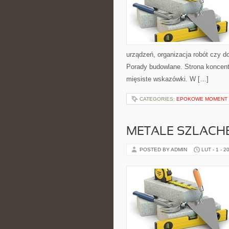
urządzeń, organizacja robót czy d
Porady budowlane. Strona koncentr
mięsiste wskazówki. W […]
CATEGORIES:
EPOKOWE MOMENT 
METALE SZLACH
POSTED BY ADMIN
LUT - 1 - 2