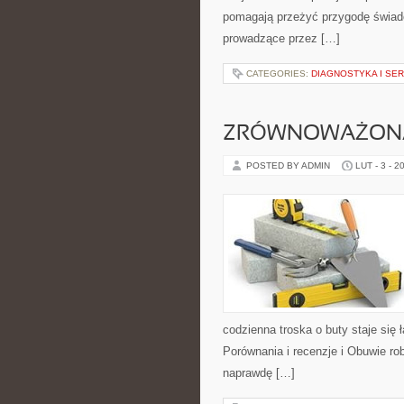
pomagają przeżyć przygodę świado
prowadzące przez […]
CATEGORIES:
DIAGNOSTYKA I SE
ZRÓWNOWAŻONA 
POSTED BY ADMIN
LUT - 3 - 2
codzienna troska o buty staje się 
Porównania i recenzje i Obuwie ro
naprawdę […]