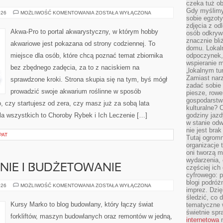
czeka tuż o
Gdy myślimy
AKWARIA
026
MOŻLIWOŚĆ KOMENTOWANIA
ZOSTAŁA WYŁĄCZONA
sobie egzoty
MORSKIE
zdjęcia z od
Akwa-Pro to portal akwarystyczny, w którym hobby
osób odkrywa
znacznie bli
akwariowe jest pokazana od strony codziennej. To
domu. Lokal
miejsce dla osób, które chcą poznać temat zbiornika
odpoczynek, 
wspieranie m
bez zbędnego zadęcia, za to z naciskiem na
„lokalnym tu
Zamiast narz
sprawdzone kroki. Strona skupia się na tym, byś mógł
zadać sobie 
prowadzić swoje akwarium roślinne w sposób
piesze, rowe
gospodarstw
, czy startujesz od zera, czy masz już za sobą lata
kulturalne? 
la wszystkich to Choroby Rybek i Ich Leczenie […]
godziny jazdy
w stanie od
nie jest brak
PAT
Tutaj ogromn
organizacje 
oni tworzą m
wydarzenia,
IE I BUDŻETOWANIE
częściej ich
cyfrowego: p
blogi podróż
KOSZTORYSOWANIE
026
MOŻLIWOŚĆ KOMENTOWANIA
ZOSTAŁA WYŁĄCZONA
imprez. Dzi
I
BUDŻETOWANIE
śledzić, co d
Kursy Marko to blog budowlany, który łączy świat
tematyczne w
świetnie sp
forkliftów, maszyn budowlanych oraz remontów w jedną,
internetowa
n