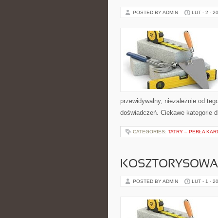
POSTED BY ADMIN
LUT - 2 - 2
przewidywalny, niezależnie od tego
doświadczeń. Ciekawe kategorie d
CATEGORIES:
TATRY – PERŁA KAR
KOSZTORYSOWAN
POSTED BY ADMIN
LUT - 1 - 2