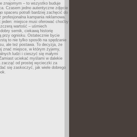
e znajomym – to wszystko buduje
ca. Czasem jedno autentyczne zdjęcie
go spaceru potrafi bardziej zachęcić do
ż profesjonalna kampania reklamowa.
t jeden: miejsce musi oferować choćby
szczerą wartość – uśmiech
dobry sernik, ciekawą historię
 przy ognisku. Ostatecznie bycie
ystą to nie tylko sposób na spędzanie
u, ale też postawa. To decyzja, że
j znać miejsce, w którym żyjemy,
alnych ludzi i cieszyć się małymi
 Zamiast uciekać myślami w dalekie
 zacząć od prostej wycieczki za
 dać się zaskoczyć, jak wiele dobrego
bok.