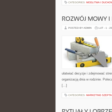
CATEGORIES:
MODLITWA I DUCH
ROZWÓJ MOWY I
POSTED BY ADMIN
LUT - 1 - 2
ułatwiać decyzje i zdejmować stre
organizacją dnia w rodzinie. Pole
[…]
CATEGORIES:
MARKETING SZEPTAN