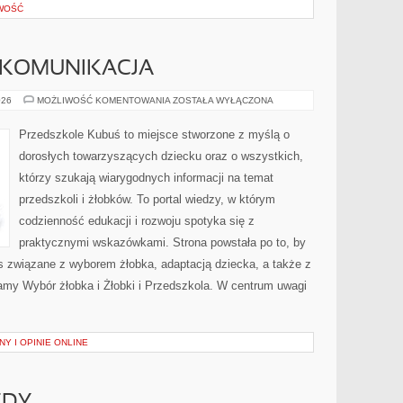
OWOŚĆ
 KOMUNIKACJA
ROZWÓJ
026
MOŻLIWOŚĆ KOMENTOWANIA
ZOSTAŁA WYŁĄCZONA
MOWY
I
KOMUNIKACJA
Przedszkole Kubuś to miejsce stworzone z myślą o
dorosłych towarzyszących dziecku oraz o wszystkich,
którzy szukają wiarygodnych informacji na temat
przedszkoli i żłobków. To portal wiedzy, w którym
codzienność edukacji i rozwoju spotyka się z
praktycznymi wskazówkami. Strona powstała po to, by
s związane z wyborem żłobka, adaptacją dziecka, a także z
camy Wybór żłobka i Żłobki i Przedszkola. W centrum uwagi
Y I OPINIE ONLINE