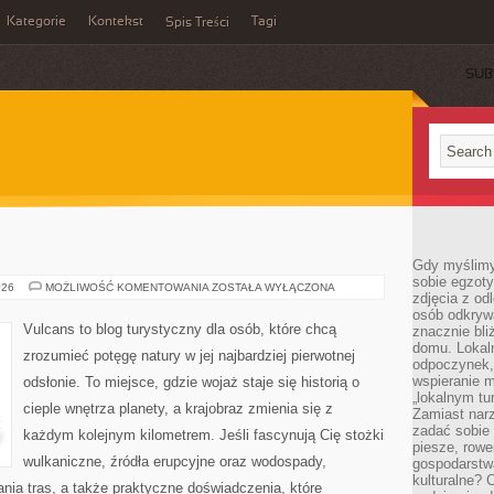
Kategorie
Kontekst
Tagi
Spis Treści
SUB
Gdy myślimy
sobie egzoty
WODOSPADY
026
MOŻLIWOŚĆ KOMENTOWANIA
ZOSTAŁA WYŁĄCZONA
zdjęcia z od
osób odkrywa
Vulcans to blog turystyczny dla osób, które chcą
znacznie bli
domu. Lokal
zrozumieć potęgę natury w jej najbardziej pierwotnej
odpoczynek, 
wspieranie m
odsłonie. To miejsce, gdzie wojaż staje się historią o
„lokalnym tu
cieple wnętrza planety, a krajobraz zmienia się z
Zamiast narz
zadać sobie 
każdym kolejnym kilometrem. Jeśli fascynują Cię stożki
piesze, rowe
wulkaniczne, źródła erupcyjne oraz wodospady,
gospodarstw
kulturalne? 
ania tras, a także praktyczne doświadczenia, które