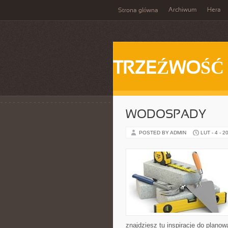
Archiwum
Hera
Strona główna
TRZEŹWOŚĆ
WODOSPADY
POSTED BY ADMIN
LUT - 4 - 2
znajdziesz tu inspiracje do planow