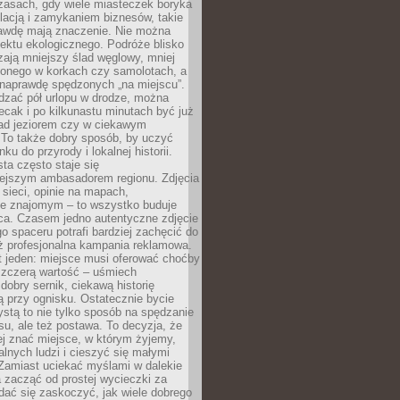
zasach, gdy wiele miasteczek boryka
lacją i zamykaniem biznesów, takie
awdę mają znaczenie. Nie można
ektu ekologicznego. Podróże blisko
ają mniejszy ślad węglowy, mniej
onego w korkach czy samolotach, a
 naprawdę spędzonych „na miejscu”.
dzać pół urlopu w drodze, można
cak i po kilkunastu minutach być już
nad jeziorem czy w ciekawym
 To także dobry sposób, by uczyć
ku do przyrody i lokalnej historii.
sta często staje się
iejszym ambasadorem regionu. Zdjęcia
sieci, opinie na mapach,
e znajomym – to wszystko buduje
ca. Czasem jedno autentyczne zdjęcie
go spaceru potrafi bardziej zachęcić do
ż profesjonalna kampania reklamowa.
t jeden: miejsce musi oferować choćby
szczerą wartość – uśmiech
dobry sernik, ciekawą historię
 przy ognisku. Ostatecznie bycie
ystą to nie tylko sposób na spędzanie
u, ale też postawa. To decyzja, że
j znać miejsce, w którym żyjemy,
alnych ludzi i cieszyć się małymi
 Zamiast uciekać myślami w dalekie
 zacząć od prostej wycieczki za
 dać się zaskoczyć, jak wiele dobrego