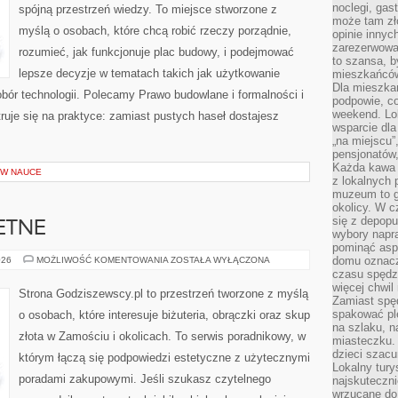
noclegi, gas
spójną przestrzeń wiedzy. To miejsce stworzone z
może tam zł
myślą o osobach, które chcą robić rzeczy porządnie,
opinie innyc
zarezerwowa
rozumieć, jak funkcjonuje plac budowy, i podejmować
to szansa, b
lepsze decyzje w tematach takich jak użytkowanie
mieszkańców 
Dla mieszka
obór technologii. Polecamy Prawo budowlane i formalności i
podpowie, c
weekend. Lok
uje się na praktyce: zamiast pustych haseł dostajesz
wsparcie dla
„na miejscu”,
pensjonatów
Każda kawa 
W NAUCE
z lokalnych 
muzeum to gł
okolicy. W c
się z depopu
ETNE
wybory napr
pominąć asp
METALE
domu oznacz
026
MOŻLIWOŚĆ KOMENTOWANIA
ZOSTAŁA WYŁĄCZONA
SZLACHETNE
czasu spędz
więcej chwil
Strona Godziszewscy.pl to przestrzeń tworzone z myślą
Zamiast spę
spakować ple
o osobach, które interesuje biżuteria, obrączki oraz skup
na szlaku, 
złota w Zamościu i okolicach. To serwis poradnikowy, w
miasteczku.
dzieci szacun
którym łączą się podpowiedzi estetyczne z użytecznymi
Lokalny tury
poradami zakupowymi. Jeśli szukasz czytelnego
najskuteczn
wrzucane do 