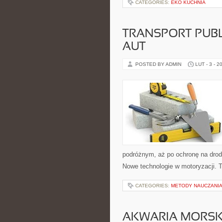
CATEGORIES:
EKO KUCHNIA
TRANSPORT PUBL
AUT
POSTED BY ADMIN
LUT - 3 - 2
podróżnym, aż po ochronę na drod
Nowe technologie w motoryzacji. Te
CATEGORIES:
METODY NAUCZANI
AKWARIA MORSK