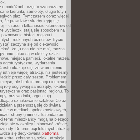
bok.
 o podróżach, często wyobrażamy
czne kierunki, samoloty, długie loty i
ległych plaż. Tymczasem coraz więcej
, że prawdziwe skarby kryją się
żej – czasem kilkanaście kilometrów od
ne wycieczki stają się sposobem na
poznawanie historii regionu i
ałych, rodzinnych biznesów. Bycie
rystą” zaczyna się od ciekawości.
ekać, że „u nas nic nie ma”, można
pytanie: jakie są w okolicy szlaki
rowe, miejsca pamięci, lokalne muzea,
a agroturystyczne, wydarzenia
Często okazuje się, że w promieniu
 istnieje więcej atrakcji, niż jesteśmy
wiedzić przez cały sezon. Problemem
 miejsc, ale brak informacji i inspiracji.
ą rolę odgrywają samorządy, lokalne
turystyczne oraz pasjonaci regionu. To
apy, przewodniki, organizują
 dbają o oznakowanie szlaków. Coraz
 działania przenoszą się do świata
rofile w mediach społecznościowych,
nicze, strony gminne z kalendarzem
ęki temu mieszkańcy mogą na bieżąco
zieje się w okolicy i planować krótkie,
ypady. Do promocji lokalnych atrakcji
rawdza się dedykowana
platforma
a której zebrane są szlaki, atrakcje,