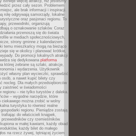
 istnieje więcej atrakcji, niż jesteśmy
wiedzić przez cały sezon. Problemem
 miejsc, ale brak informacji i inspiracji.
ą rolę odgrywają samorządy, lokalne
turystyczne oraz pasjonaci regionu. To
apy, przewodniki, organizują
 dbają o oznakowanie szlaków. Coraz
 działania przenoszą się do świata
rofile w mediach społecznościowych,
nicze, strony gminne z kalendarzem
ęki temu mieszkańcy mogą na bieżąco
zieje się w okolicy i planować krótkie,
ypady. Do promocji lokalnych atrakcji
rawdza się dedykowana
platforma
a której zebrane są szlaki, atrakcje,
tronomia i wydarzenia. Użytkownik
ożyć własny plan wycieczki, sprawdzić
h osób, a nawet kupić bilety czy
ć nocleg. Dla małych przedsiębiorców
y zaistnieć w świadomości
regionu – nie tylko turystów z daleka.
ńców – wygodne narzędzie, które
o ciekawego można zrobić w wolny
alna turystyka to również realne
 gospodarki regionu. Pieniądze zostają
 trafiając do właścicieli knajpek,
, przewodników czy rzemieślników.
kupiona w małej kawiarni, każdy obiad
produktów, każdy bilet do małego
os na rzecz żywej, tętniącej życiem