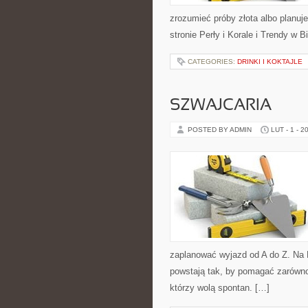
zrozumieć próby złota albo planuje
stronie Perły i Korale i Trendy w 
CATEGORIES:
DRINKI I KOKTAJLE
SZWAJCARIA
POSTED BY ADMIN
LUT - 1 - 2
zaplanować wyjazd od A do Z. Na 
powstają tak, by pomagać zarówno
którzy wolą spontan. […]