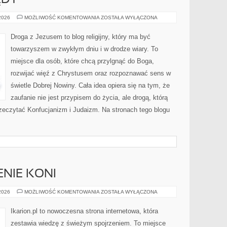
ĘDY
RYTUAŁY
 2026
MOŻLIWOŚĆ KOMENTOWANIA
ZOSTAŁA WYŁĄCZONA
I
OBRZĘDY
Droga z Jezusem to blog religijny, który ma być
towarzyszem w zwykłym dniu i w drodze wiary. To
miejsce dla osób, które chcą przylgnąć do Boga,
rozwijać więź z Chrystusem oraz rozpoznawać sens w
świetle Dobrej Nowiny. Cała idea opiera się na tym, że
zaufanie nie jest przypisem do życia, ale drogą, którą
zeczytać Konfucjanizm i Judaizm. Na stronach tego blogu
ENIE KONI
CHOROBY
 2026
MOŻLIWOŚĆ KOMENTOWANIA
ZOSTAŁA WYŁĄCZONA
I
LECZENIE
KONI
Ikarion.pl to nowoczesna strona internetowa, która
zestawia wiedzę z świeżym spojrzeniem. To miejsce