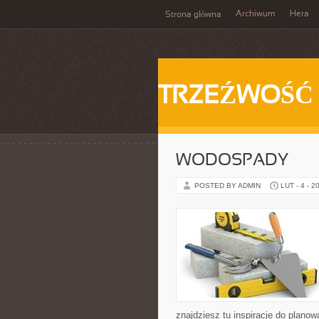
Archiwum
Hera
Strona główna
TRZEŹWOŚĆ
WODOSPADY
POSTED BY ADMIN
LUT - 4 - 2
znajdziesz tu inspiracje do planow