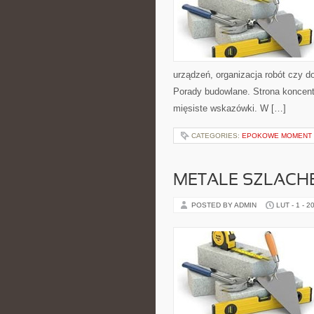
urządzeń, organizacja robót czy d
Porady budowlane. Strona koncentr
mięsiste wskazówki. W […]
CATEGORIES:
EPOKOWE MOMENT 
METALE SZLACH
POSTED BY ADMIN
LUT - 1 - 2