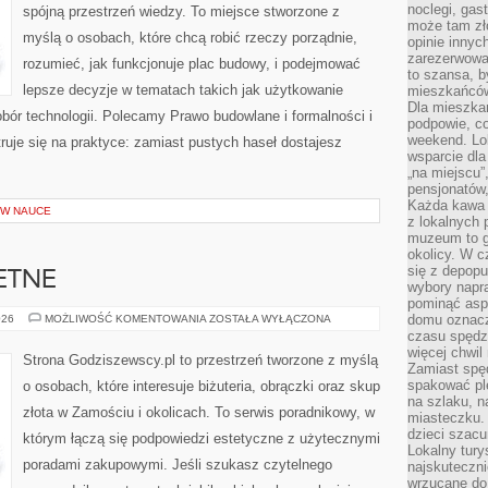
noclegi, gas
spójną przestrzeń wiedzy. To miejsce stworzone z
może tam zł
myślą o osobach, które chcą robić rzeczy porządnie,
opinie innyc
zarezerwowa
rozumieć, jak funkcjonuje plac budowy, i podejmować
to szansa, b
lepsze decyzje w tematach takich jak użytkowanie
mieszkańców 
Dla mieszka
obór technologii. Polecamy Prawo budowlane i formalności i
podpowie, c
weekend. Lok
uje się na praktyce: zamiast pustych haseł dostajesz
wsparcie dla
„na miejscu”,
pensjonatów
Każda kawa 
W NAUCE
z lokalnych 
muzeum to gł
okolicy. W c
się z depopu
ETNE
wybory napr
pominąć asp
METALE
domu oznacz
026
MOŻLIWOŚĆ KOMENTOWANIA
ZOSTAŁA WYŁĄCZONA
SZLACHETNE
czasu spędz
więcej chwil
Strona Godziszewscy.pl to przestrzeń tworzone z myślą
Zamiast spę
spakować ple
o osobach, które interesuje biżuteria, obrączki oraz skup
na szlaku, 
złota w Zamościu i okolicach. To serwis poradnikowy, w
miasteczku.
dzieci szacun
którym łączą się podpowiedzi estetyczne z użytecznymi
Lokalny tury
poradami zakupowymi. Jeśli szukasz czytelnego
najskuteczn
wrzucane do 