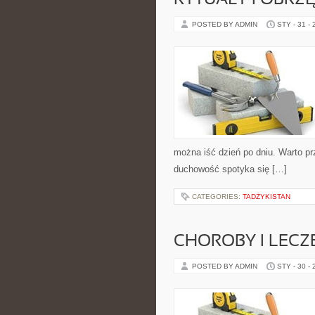
RYTUAŁY I OBRZ
POSTED BY ADMIN
STY - 31 -
można iść dzień po dniu. Warto pr
duchowość spotyka się […]
CATEGORIES:
TADŻYKISTAN
CHOROBY I LECZ
POSTED BY ADMIN
STY - 30 -