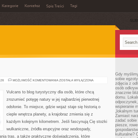
Kategorie
Kontekst
Tagi
Spis Treści
SUB
Gdy myślimy
sobie egzoty
WODOSPADY
026
MOŻLIWOŚĆ KOMENTOWANIA
ZOSTAŁA WYŁĄCZONA
zdjęcia z od
osób odkrywa
Vulcans to blog turystyczny dla osób, które chcą
znacznie bli
domu. Lokal
zrozumieć potęgę natury w jej najbardziej pierwotnej
odpoczynek, 
wspieranie m
odsłonie. To miejsce, gdzie wojaż staje się historią o
„lokalnym tu
cieple wnętrza planety, a krajobraz zmienia się z
Zamiast narz
zadać sobie 
każdym kolejnym kilometrem. Jeśli fascynują Cię stożki
piesze, rowe
wulkaniczne, źródła erupcyjne oraz wodospady,
gospodarstw
kulturalne? 
ania tras, a także praktyczne doświadczenia, które