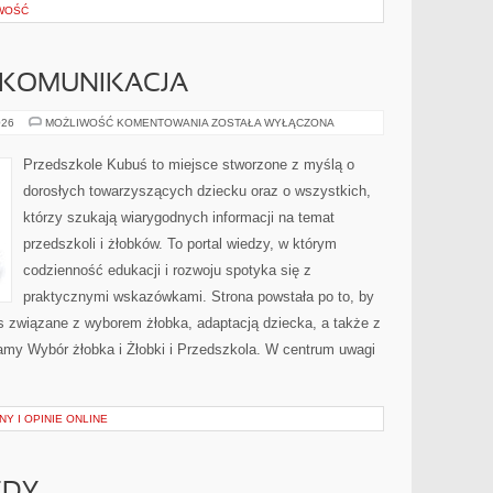
OWOŚĆ
 KOMUNIKACJA
ROZWÓJ
026
MOŻLIWOŚĆ KOMENTOWANIA
ZOSTAŁA WYŁĄCZONA
MOWY
I
KOMUNIKACJA
Przedszkole Kubuś to miejsce stworzone z myślą o
dorosłych towarzyszących dziecku oraz o wszystkich,
którzy szukają wiarygodnych informacji na temat
przedszkoli i żłobków. To portal wiedzy, w którym
codzienność edukacji i rozwoju spotyka się z
praktycznymi wskazówkami. Strona powstała po to, by
s związane z wyborem żłobka, adaptacją dziecka, a także z
camy Wybór żłobka i Żłobki i Przedszkola. W centrum uwagi
Y I OPINIE ONLINE