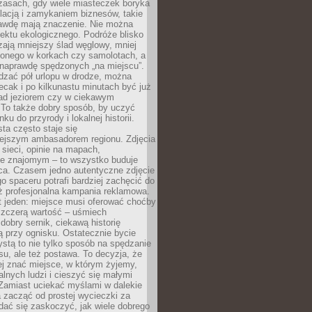
zasach, gdy wiele miasteczek boryka
lacją i zamykaniem biznesów, takie
awdę mają znaczenie. Nie można
ektu ekologicznego. Podróże blisko
ają mniejszy ślad węglowy, mniej
onego w korkach czy samolotach, a
 naprawdę spędzonych „na miejscu”.
dzać pół urlopu w drodze, można
cak i po kilkunastu minutach być już
nad jeziorem czy w ciekawym
 To także dobry sposób, by uczyć
ku do przyrody i lokalnej historii.
sta często staje się
iejszym ambasadorem regionu. Zdjęcia
sieci, opinie na mapach,
e znajomym – to wszystko buduje
ca. Czasem jedno autentyczne zdjęcie
go spaceru potrafi bardziej zachęcić do
ż profesjonalna kampania reklamowa.
t jeden: miejsce musi oferować choćby
szczerą wartość – uśmiech
dobry sernik, ciekawą historię
 przy ognisku. Ostatecznie bycie
ystą to nie tylko sposób na spędzanie
u, ale też postawa. To decyzja, że
j znać miejsce, w którym żyjemy,
alnych ludzi i cieszyć się małymi
 Zamiast uciekać myślami w dalekie
 zacząć od prostej wycieczki za
 dać się zaskoczyć, jak wiele dobrego