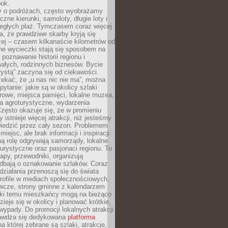
bok.
 o podróżach, często wyobrażamy
czne kierunki, samoloty, długie loty i
ległych plaż. Tymczasem coraz więcej
, że prawdziwe skarby kryją się
żej – czasem kilkanaście kilometrów od
ne wycieczki stają się sposobem na
poznawanie historii regionu i
ałych, rodzinnych biznesów. Bycie
rystą” zaczyna się od ciekawości.
ekać, że „u nas nic nie ma”, można
pytanie: jakie są w okolicy szlaki
rowe, miejsca pamięci, lokalne muzea,
a agroturystyczne, wydarzenia
Często okazuje się, że w promieniu
 istnieje więcej atrakcji, niż jesteśmy
wiedzić przez cały sezon. Problemem
 miejsc, ale brak informacji i inspiracji.
ą rolę odgrywają samorządy, lokalne
turystyczne oraz pasjonaci regionu. To
apy, przewodniki, organizują
 dbają o oznakowanie szlaków. Coraz
 działania przenoszą się do świata
rofile w mediach społecznościowych,
nicze, strony gminne z kalendarzem
ęki temu mieszkańcy mogą na bieżąco
zieje się w okolicy i planować krótkie,
ypady. Do promocji lokalnych atrakcji
rawdza się dedykowana
platforma
a której zebrane są szlaki, atrakcje,