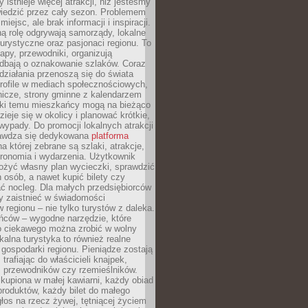
 istnieje więcej atrakcji, niż jesteśmy
wiedzić przez cały sezon. Problemem
 miejsc, ale brak informacji i inspiracji.
ą rolę odgrywają samorządy, lokalne
turystyczne oraz pasjonaci regionu. To
apy, przewodniki, organizują
 dbają o oznakowanie szlaków. Coraz
 działania przenoszą się do świata
rofile w mediach społecznościowych,
nicze, strony gminne z kalendarzem
ęki temu mieszkańcy mogą na bieżąco
zieje się w okolicy i planować krótkie,
ypady. Do promocji lokalnych atrakcji
rawdza się dedykowana
platforma
a której zebrane są szlaki, atrakcje,
tronomia i wydarzenia. Użytkownik
ożyć własny plan wycieczki, sprawdzić
h osób, a nawet kupić bilety czy
ć nocleg. Dla małych przedsiębiorców
y zaistnieć w świadomości
regionu – nie tylko turystów z daleka.
ńców – wygodne narzędzie, które
o ciekawego można zrobić w wolny
alna turystyka to również realne
 gospodarki regionu. Pieniądze zostają
 trafiając do właścicieli knajpek,
, przewodników czy rzemieślników.
kupiona w małej kawiarni, każdy obiad
produktów, każdy bilet do małego
os na rzecz żywej, tętniącej życiem