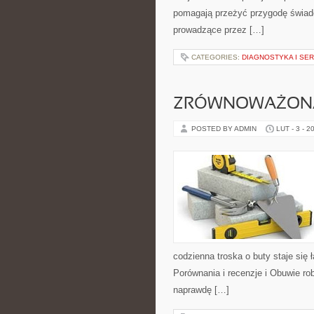
pomagają przeżyć przygodę świado
prowadzące przez […]
CATEGORIES:
DIAGNOSTYKA I SE
ZRÓWNOWAŻONA 
POSTED BY ADMIN
LUT - 3 - 2
codzienna troska o buty staje się 
Porównania i recenzje i Obuwie ro
naprawdę […]