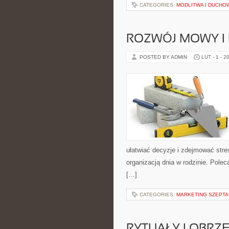
CATEGORIES:
MODLITWA I DUCH
ROZWÓJ MOWY I
POSTED BY ADMIN
LUT - 1 - 2
ułatwiać decyzje i zdejmować stre
organizacją dnia w rodzinie. Pole
[…]
CATEGORIES:
MARKETING SZEPTAN