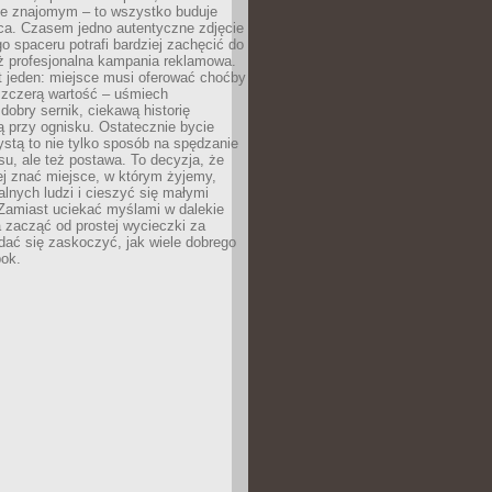
e znajomym – to wszystko buduje
ca. Czasem jedno autentyczne zdjęcie
go spaceru potrafi bardziej zachęcić do
ż profesjonalna kampania reklamowa.
t jeden: miejsce musi oferować choćby
szczerą wartość – uśmiech
dobry sernik, ciekawą historię
 przy ognisku. Ostatecznie bycie
ystą to nie tylko sposób na spędzanie
u, ale też postawa. To decyzja, że
j znać miejsce, w którym żyjemy,
alnych ludzi i cieszyć się małymi
 Zamiast uciekać myślami w dalekie
 zacząć od prostej wycieczki za
 dać się zaskoczyć, jak wiele dobrego
bok.