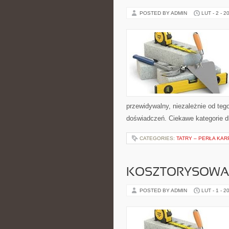
POSTED BY ADMIN
LUT - 2 - 2
przewidywalny, niezależnie od tego
doświadczeń. Ciekawe kategorie d
CATEGORIES:
TATRY – PERŁA KAR
KOSZTORYSOWAN
POSTED BY ADMIN
LUT - 1 - 2