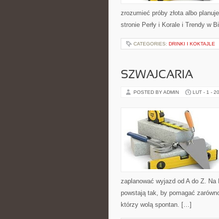
zrozumieć próby złota albo planuje
stronie Perły i Korale i Trendy w 
CATEGORIES:
DRINKI I KOKTAJLE
SZWAJCARIA
POSTED BY ADMIN
LUT - 1 - 2
zaplanować wyjazd od A do Z. Na 
powstają tak, by pomagać zarówno
którzy wolą spontan. […]