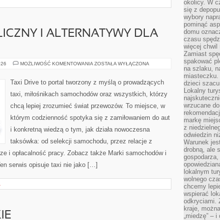
okolicy. W c
się z depopu
wybory napr
pominąć asp
domu oznacz
ICZNY I ALTERNATYWY DLA
czasu spędz
więcej chwil
Zamiast spę
spakować ple
TRANSPORT
026
MOŻLIWOŚĆ KOMENTOWANIA
ZOSTAŁA WYŁĄCZONA
na szlaku, 
PUBLICZNY
I
miasteczku.
ALTERNATYWY
Taxi Drive to portal tworzony z myślą o prowadzących
dzieci szacun
DLA
Lokalny tury
AUT
taxi, miłośnikach samochodów oraz wszystkich, którzy
najskuteczn
wrzucane do 
chcą lepiej zrozumieć świat przewozów. To miejsce, w
rekomendacj
którym codzienność spotyka się z zamiłowaniem do aut
markę miejs
z niedzielne
i konkretną wiedzą o tym, jak działa nowoczesna
odwiedzin ni
taksówka: od selekcji samochodu, przez relacje z
Warunek jes
drobną, ale 
ze i opłacalność pracy. Zobacz także Marki samochodów i
gospodarza, 
opowiedzianą
n serwis opisuje taxi nie jako […]
lokalnym tur
wolnego czas
A
chcemy lepie
wspierać lok
odkryciami.
kraje, można
IE
„miedzę” – i