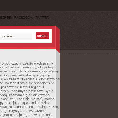
SCRIBE
FACEBOOK
TWITTER
 o podróżach, często wyobrażamy
czne kierunki, samoloty, długie loty i
ległych plaż. Tymczasem coraz więcej
, że prawdziwe skarby kryją się
żej – czasem kilkanaście kilometrów od
ne wycieczki stają się sposobem na
poznawanie historii regionu i
ałych, rodzinnych biznesów. Bycie
rystą” zaczyna się od ciekawości.
ekać, że „u nas nic nie ma”, można
pytanie: jakie są w okolicy szlaki
rowe, miejsca pamięci, lokalne muzea,
a agroturystyczne, wydarzenia
Często okazuje się, że w promieniu