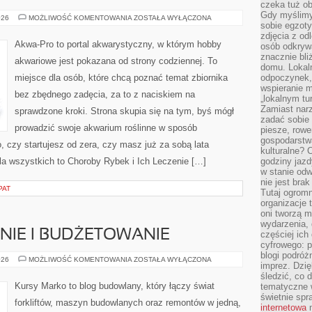
czeka tuż o
Gdy myślimy
AKWARIA
026
MOŻLIWOŚĆ KOMENTOWANIA
ZOSTAŁA WYŁĄCZONA
sobie egzoty
MORSKIE
zdjęcia z od
Akwa-Pro to portal akwarystyczny, w którym hobby
osób odkrywa
znacznie bli
akwariowe jest pokazana od strony codziennej. To
domu. Lokal
miejsce dla osób, które chcą poznać temat zbiornika
odpoczynek, 
wspieranie m
bez zbędnego zadęcia, za to z naciskiem na
„lokalnym tu
Zamiast narz
sprawdzone kroki. Strona skupia się na tym, byś mógł
zadać sobie 
prowadzić swoje akwarium roślinne w sposób
piesze, rowe
gospodarstw
, czy startujesz od zera, czy masz już za sobą lata
kulturalne? 
la wszystkich to Choroby Rybek i Ich Leczenie […]
godziny jazdy
w stanie od
nie jest brak
PAT
Tutaj ogromn
organizacje 
oni tworzą m
wydarzenia,
IE I BUDŻETOWANIE
częściej ich
cyfrowego: p
blogi podróż
KOSZTORYSOWANIE
026
MOŻLIWOŚĆ KOMENTOWANIA
ZOSTAŁA WYŁĄCZONA
imprez. Dzi
I
BUDŻETOWANIE
śledzić, co d
Kursy Marko to blog budowlany, który łączy świat
tematyczne w
świetnie sp
forkliftów, maszyn budowlanych oraz remontów w jedną,
internetowa
n