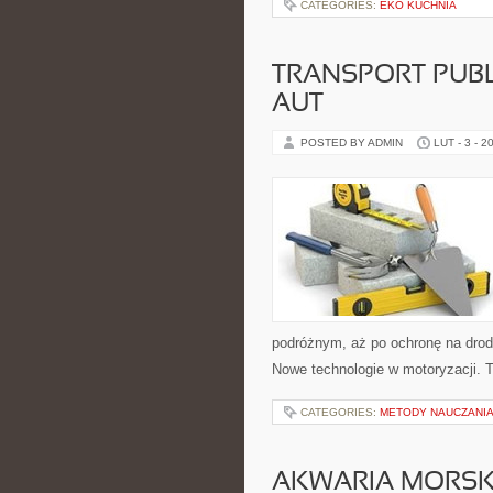
CATEGORIES:
EKO KUCHNIA
TRANSPORT PUBL
AUT
POSTED BY ADMIN
LUT - 3 - 2
podróżnym, aż po ochronę na drod
Nowe technologie w motoryzacji. Te
CATEGORIES:
METODY NAUCZANI
AKWARIA MORSK