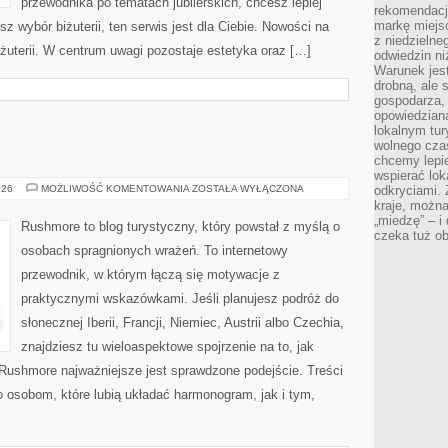
przewodnika po tematach jubilerskich, chcesz lepiej
rekomendacj
markę miejs
sz wybór biżuterii, ten serwis jest dla Ciebie. Nowości na
z niedzielne
Biżuterii. W centrum uwagi pozostaje estetyka oraz […]
odwiedzin ni
Warunek jes
drobną, ale 
gospodarza, 
opowiedzianą
lokalnym tur
wolnego czas
chcemy lepie
wspierać lok
SZWAJCARIA
026
MOŻLIWOŚĆ KOMENTOWANIA
ZOSTAŁA WYŁĄCZONA
odkryciami.
kraje, można
„miedzę” – i
Rushmore to blog turystyczny, który powstał z myślą o
czeka tuż o
osobach spragnionych wrażeń. To internetowy
przewodnik, w którym łączą się motywacje z
praktycznymi wskazówkami. Jeśli planujesz podróż do
słonecznej Iberii, Francji, Niemiec, Austrii albo Czechia,
znajdziesz tu wieloaspektowe spojrzenie na to, jak
Rushmore najważniejsze jest sprawdzone podejście. Treści
 osobom, które lubią układać harmonogram, jak i tym,