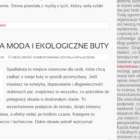
godziny jazdy
w stanie od
mie. Strona powstała z myślą o tych, którzy wolą szlaki
nie jest brak
Tutaj ogromn
organizacje 
oni tworzą m
RWIS
wydarzenia,
częściej ich
cyfrowego: p
blogi podróż
MODA I EKOLOGICZNE BUTY
imprez. Dzi
śledzić, co d
tematyczne w
ZRÓWNOWAŻONA
026
MOŻLIWOŚĆ KOMENTOWANIA
ZOSTAŁA WYŁĄCZONA
MODA
świetnie sp
I
internetowa
n
EKOLOGICZNE
Spadlabuta to miejsce stworzone dla osób, które chcą
noclegi, gas
BUTY
może tam zł
zadbać o swoje buty w sposób przemyślany. Jeśli
opinie innyc
stawiasz na estetykę, dopasowanie i długowieczność
zarezerwowa
to szansa, b
ulubionych par, znajdziesz tu wszystko, co potrzebne do
mieszkańców 
pielęgnacji obuwia w doskonałym stanie. To
Dla mieszka
podpowie, c
wszechstronne podejście do tematu, dzięki któremu
weekend. Lok
wsparcie dla
łatwa, a efekty widać po krótkim czasie. Kategorie to:
„na miejscu”,
bocze i techniczne. Dobre obuwie potrafi wytrzymać
pensjonatów
Każda kawa 
z lokalnych 
muzeum to gł