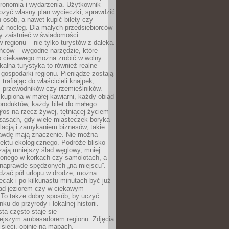
tronomia i wydarzenia. Użytkownik
ożyć własny plan wycieczki, sprawdzić
h osób, a nawet kupić bilety czy
ć nocleg. Dla małych przedsiębiorców
y zaistnieć w świadomości
regionu – nie tylko turystów z daleka.
ńców – wygodne narzędzie, które
o ciekawego można zrobić w wolny
alna turystyka to również realne
 gospodarki regionu. Pieniądze zostają
 trafiając do właścicieli knajpek,
, przewodników czy rzemieślników.
kupiona w małej kawiarni, każdy obiad
produktów, każdy bilet do małego
os na rzecz żywej, tętniącej życiem
zasach, gdy wiele miasteczek boryka
lacją i zamykaniem biznesów, takie
awdę mają znaczenie. Nie można
ektu ekologicznego. Podróże blisko
ają mniejszy ślad węglowy, mniej
onego w korkach czy samolotach, a
 naprawdę spędzonych „na miejscu”.
dzać pół urlopu w drodze, można
cak i po kilkunastu minutach być już
nad jeziorem czy w ciekawym
 To także dobry sposób, by uczyć
ku do przyrody i lokalnej historii.
sta często staje się
iejszym ambasadorem regionu. Zdjęcia
sieci, opinie na mapach,