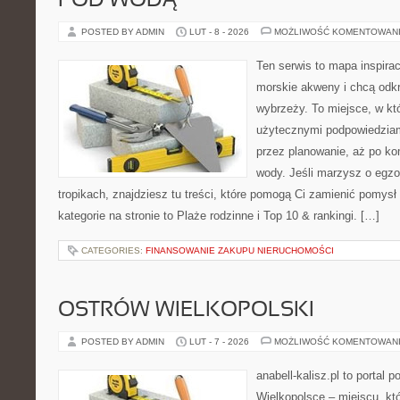
POD WODĄ
POSTED BY ADMIN
LUT - 8 - 2026
MOŻLIWOŚĆ KOMENTOWAN
Ten serwis to mapa inspirac
morskie akweny i chcą odk
wybrzeży. To miejsce, w któ
użytecznymi podpowiedziam
przez planowanie, aż po ko
wody. Jeśli marzysz o egzo
tropikach, znajdziesz tu treści, które pomogą Ci zamienić pomysł
kategorie na stronie to Plaże rodzinne i Top 10 & rankingi. […]
CATEGORIES:
FINANSOWANIE ZAKUPU NIERUCHOMOŚCI
OSTRÓW WIELKOPOLSKI
POSTED BY ADMIN
LUT - 7 - 2026
MOŻLIWOŚĆ KOMENTOWAN
anabell-kalisz.pl to portal 
Wielkopolsce – miejscu, któr