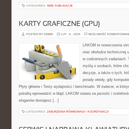
CATEGORIES:
INNE PUBLIKACJE
KARTY GRAFICZNE (GPU)
POSTED BY ADMIN
LUT - 6 - 2026
MOŻLIWOŚĆ KOMENTOWAN
LAKOM to nowoczesna stro
oraz obsłudze technicznej u
w codziennych zadaniach. 
myślą o osobach, które ch
decyzje, a także o tych, kt
porady wtedy, gdy komputer 
Płyty główne i Testy wydajności i benchmarki. W świecie, w któr
potrafią wprowadzić w błąd, LAKOM stawia na jasność i rzetelno
sloganów dostajesz […]
CATEGORIES:
ZABURZENIA RÓWNOWAGI I KOORDYNACJI