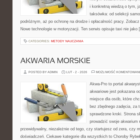
i konkretną wiedzą o tym, 
taksówka: od selekcji samo
podróżnym, aż po ochronę na drodze i opłacalność pracy. Zobac
Nowe technologie w motoryzacji. Ten serwis opisuje taxi nie jako 
CATEGORIES:
METODY NAUCZANIA
AKWARIA MORSKIE
POSTED BY ADMIN
LUT - 2 - 2026
MOŻLIWOŚĆ KOMENTOWAN
Akwa-Pro to portal akwarys
akwariowe jest pokazana od
miejsce dla osób, które ch
bez zbędnego zadęcia, za t
sprawdzone kroki. Strona s
prowadzić swoje akwarium 
przewidywalny, niezależnie od tego, czy startujesz od zera, czy 
doświadczeń. Ciekawe kategorie dla wszystkich to Choroby Rybek