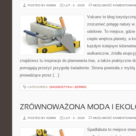
POSTED BY ADMIN
LUT - 4 - 2026
MOŻLIWOŚĆ KOMENTOWAN
Vulcans to blog turystyczny
zrozumieć potęgę natury w j
odsłonie. To miejsce, gdzie 
cieple wnętrza planety, a kr
każdym kolejnym kilometrem
wulkaniczne, źródła erupcy
znajdziesz tu inspiracje do planowania tras, a także praktyczne d
pomagają przeżyć przygodę świadomie. Strona powstała z myślą o
prowadzące przez […]
CATEGORIES:
DIAGNOSTYKA I SERWIS
ZRÓWNOWAŻONA MODA I EKOLO
POSTED BY ADMIN
LUT - 3 - 2026
MOŻLIWOŚĆ KOMENTOWAN
Spadlabuta to miejsce stwo