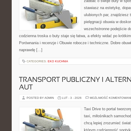
zadbać o swoje buty w spos
stawiasz na estetykę, dopa
ulubionych par, znajdziesz
pielęgnacji obuwia w dosko
wszechstronne podejście do
codzienna troska o buty staje się łatwa, a efekty widać po krótkim
Porównania i recenzje i Obuwie robocze i techniczne. Dobre obuw
naprawdę […]
CATEGORIES:
EKO KUCHNIA
TRANSPORT PUBLICZNY I ALTER
AUT
POSTED BY ADMIN
LUT - 3 - 2026
MOŻLIWOŚĆ KOMENTOWAN
Taxi Drive to portal tworz
taxi, miłośnikach samochod
chcą lepiej zrozumieć świa
którym codzienność spotyk