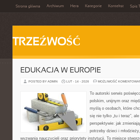
Archiwum
Hera
Kategorie
Kontekst
Strona główna
Spis T
TRZEŹWOŚĆ
EDUKACJA W EUROPIE
POSTED BY ADMIN
LUT - 14 - 2026
MOŻLIWOŚĆ KOMENTOWA
To autorski serwis poświęco
polskim, unijnym oraz mię
myślą o osobach, które chc
się nie tylko „tu i teraz”, a
perspektywie: jak zmieniają
potrzeby dzieci i młodzieży
wyzwania nauczycieli oraz priorytety instytucji. To miejsce stworz