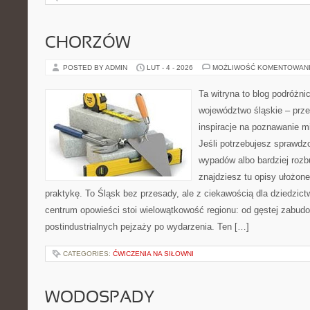
CHORZÓW
POSTED BY ADMIN
LUT - 4 - 2026
MOŻLIWOŚĆ KOMENTOWAN
Ta witryna to blog podróżn
województwo śląskie – prze
inspiracje na poznawanie mi
Jeśli potrzebujesz sprawd
wypadów albo bardziej rozb
znajdziesz tu opisy ułożone
praktykę. To Śląsk bez przesady, ale z ciekawością dla dziedzictw
centrum opowieści stoi wielowątkowość regionu: od gęstej zabudo
postindustrialnych pejzaży po wydarzenia. Ten […]
CATEGORIES:
ĆWICZENIA NA SIŁOWNI
WODOSPADY