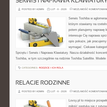
SERWIS I NAPRAWA KLAWIATUR
POSTED BY ADMIN
LUT - 6 - 2026
MOŻLIWOŚĆ KOMENTOWAN
Serwis Toshiba w aglomeracj
którym stawiamy na rzeteln
potem planujemy naprawę kr
interesuje Cię naprawa sprz
opis pokaże, jak pracujemy
wymagać. Ciekawe kategori
Sprzętu i Serwis i Naprawa Klawiatury. Nasza działalność koncent
Toshiba, w tym szczególnie na rodzinie Toshiba Satellite. Modele 
CATEGORIES:
RODZICE I ICH ROLA
RELACJE RODZINNE
POSTED BY ADMIN
LUT - 6 - 2026
MOŻLIWOŚĆ KOMENTOWAN
Lovsy.pl to miejsce przepeł
miłość spotyka się z rutyną