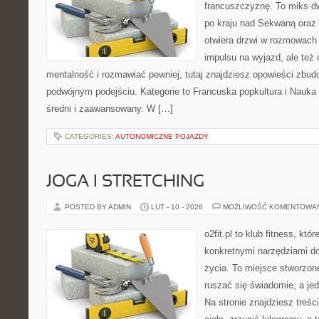
francuszczyznę. To miks d
po kraju nad Sekwaną oraz 
otwiera drzwi w rozmowach 
impulsu na wyjazd, ale też
mentalność i rozmawiać pewniej, tutaj znajdziesz opowieści zbu
podwójnym podejściu. Kategorie to Francuska popkultura i Nauka
średni i zaawansowany. W […]
CATEGORIES:
AUTONOMICZNE POJAZDY
JOGA I STRETCHING
POSTED BY ADMIN
LUT - 10 - 2026
MOŻLIWOŚĆ KOMENTOWA
o2fit.pl to klub fitness, któ
konkretnymi narzędziami do
życia. To miejsce stworzon
ruszać się świadomie, a jed
Na stronie znajdziesz treś