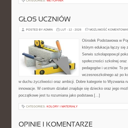
CATEGORIES:
WET-OPINIA
GŁOS UCZNIÓW
POSTED BY ADMIN
LUT - 12 - 2026
MOŻLIWOŚĆ KOMENTOWA
Ośrodek Podstawowa w Popo
którym edukacja łączy się
Serwis szkolapopow.pl pok
społeczności szkolnej oraz 
pedagogów i uczniów. To por
wczesnoszkolnego aż po ko
w duchu życzliwości oraz ambicji. Dobre kategorie to Wyzwania nau
innowacje. W centrum działań znajduje się dziecko oraz jego moż
początkowe jest tu rozumiana jako podstawa […]
CATEGORIES:
KOLORY I MATERIAŁY
OPINIE I KOMENTARZE