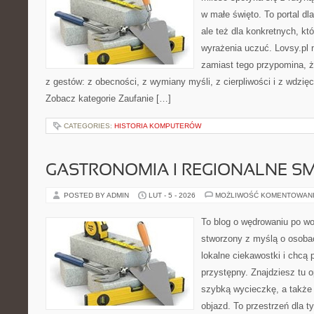
w małe święto. To portal dla
ale też dla konkretnych, któ
wyrażenia uczuć. Lovsy.pl n
zamiast tego przypomina, że
z gestów: z obecności, z wymiany myśli, z cierpliwości i z wdzię
Zobacz kategorie Zaufanie […]
CATEGORIES:
HISTORIA KOMPUTERÓW
GASTRONOMIA I REGIONALNE S
POSTED BY ADMIN
LUT - 5 - 2026
MOŻLIWOŚĆ KOMENTOWAN
To blog o wędrowaniu po wo
stworzony z myślą o osobac
lokalne ciekawostki i chcą
przystępny. Znajdziesz tu o
szybką wycieczkę, a także
objazd. To przestrzeń dla ty