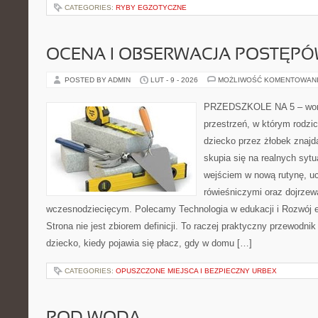
CATEGORIES:
RYBY EGZOTYCZNE
OCENA I OBSERWACJA POSTĘP
POSTED BY ADMIN
LUT - 9 - 2026
MOŻLIWOŚĆ KOMENTOWAN
PRZEDSZKOLE NA 5 – wortal
przestrzeń, w którym rodzi
dziecko przez żłobek znajd
skupia się na realnych syt
wejściem w nową rutynę, u
rówieśniczymi oraz dojrze
wczesnodziecięcym. Polecamy Technologia w edukacji i Rozwój 
Strona nie jest zbiorem definicji. To raczej praktyczny przewodnik
dziecko, kiedy pojawia się płacz, gdy w domu […]
CATEGORIES:
OPUSZCZONE MIEJSCA I BEZPIECZNY URBEX