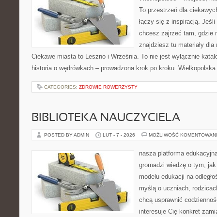
To przestrzeń dla ciekawyc
łączy się z inspiracją. Jeśl
chcesz zajrzeć tam, gdzie 
znajdziesz tu materiały dla
Ciekawe miasta to Leszno i Września. To nie jest wyłącznie kata
historia o wędrówkach – prowadzona krok po kroku. Wielkopolska p
CATEGORIES:
ZDROWIE ROWERZYSTY
BIBLIOTEKA NAUCZYCIELA
POSTED BY ADMIN
LUT - 7 - 2026
MOŻLIWOŚĆ KOMENTOWAN
nasza platforma edukacyjna
gromadzi wiedzę o tym, ja
modelu edukacji na odległo
myślą o uczniach, rodzicac
chcą usprawnić codzienność 
interesuje Cię konkret zami