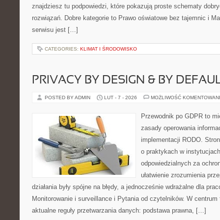
znajdziesz tu podpowiedzi, które pokazują proste schematy dob
rozwiązań. Dobre kategorie to Prawo oświatowe bez tajemnic i M
serwisu jest […]
CATEGORIES:
KLIMAT I ŚRODOWISKO
PRIVACY BY DESIGN & BY DEFAU
POSTED BY ADMIN
LUT - 7 - 2026
MOŻLIWOŚĆ KOMENTOWAN
Przewodnik po GDPR to mie
zasady operowania informa
implementacji RODO. Stron
o praktykach w instytucjac
odpowiedzialnych za ochron
ułatwienie zrozumienia prz
działania były spójne na błędy, a jednocześnie wdrażalne dla pr
Monitorowanie i surveillance i Pytania od czytelników. W centrum 
aktualne reguły przetwarzania danych: podstawa prawna, […]