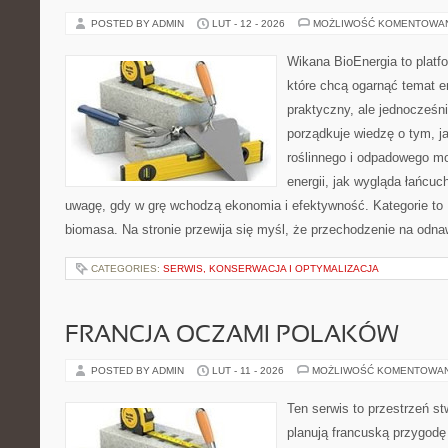
POSTED BY ADMIN
LUT - 12 - 2026
MOŻLIWOŚĆ KOMENTOWA
Wikana BioEnergia to platf
które chcą ogarnąć temat e
praktyczny, ale jednocześni
porządkuje wiedzę o tym, 
roślinnego i odpadowego mo
energii, jak wygląda łańcu
uwagę, gdy w grę wchodzą ekonomia i efektywność. Kategorie to E
biomasa. Na stronie przewija się myśl, że przechodzenie na odna
CATEGORIES:
SERWIS, KONSERWACJA I OPTYMALIZACJA
FRANCJA OCZAMI POLAKÓW
POSTED BY ADMIN
LUT - 11 - 2026
MOŻLIWOŚĆ KOMENTOWA
Ten serwis to przestrzeń st
planują francuską przygodę