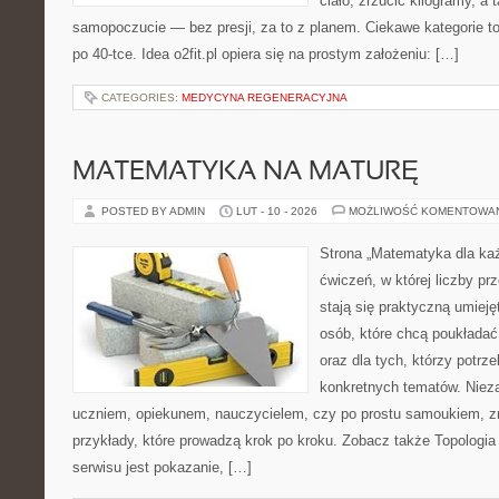
ciało, zrzucić kilogramy, a
samopoczucie — bez presji, za to z planem. Ciekawe kategorie to 
po 40-tce. Idea o2fit.pl opiera się na prostym założeniu: […]
CATEGORIES:
MEDYCYNA REGENERACYJNA
MATEMATYKA NA MATURĘ
POSTED BY ADMIN
LUT - 10 - 2026
MOŻLIWOŚĆ KOMENTOWA
Strona „Matematyka dla każ
ćwiczeń, w której liczby pr
stają się praktyczną umieję
osób, które chcą poukłada
oraz dla tych, którzy potrz
konkretnych tematów. Nieza
uczniem, opiekunem, nauczycielem, czy po prostu samoukiem, zn
przykłady, które prowadzą krok po kroku. Zobacz także Topologia 
serwisu jest pokazanie, […]