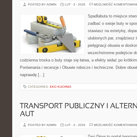
POSTED BY ADMIN
LUT - 3 - 2026
MOŻLIWOŚĆ KOMENTOWAN
Spadlabuta to miejsce stwo
zadbać o swoje buty w spos
stawiasz na estetykę, dopa
ulubionych par, znajdziesz
pielęgnacji obuwia w dosko
wszechstronne podejście do
codzienna troska o buty staje się łatwa, a efekty widać po krótkim
Porównania i recenzje i Obuwie robocze i techniczne. Dobre obuw
naprawdę […]
CATEGORIES:
EKO KUCHNIA
TRANSPORT PUBLICZNY I ALTER
AUT
POSTED BY ADMIN
LUT - 3 - 2026
MOŻLIWOŚĆ KOMENTOWAN
Taxi Drive to portal tworz