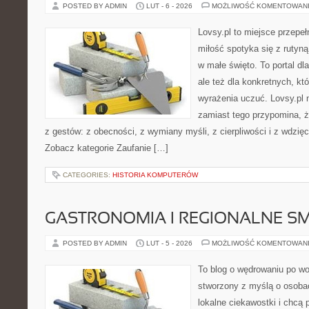
POSTED BY ADMIN
LUT - 6 - 2026
MOŻLIWOŚĆ KOMENTOWAN
Lovsy.pl to miejsce przepeł
miłość spotyka się z rutyną
w małe święto. To portal dla
ale też dla konkretnych, któ
wyrażenia uczuć. Lovsy.pl n
zamiast tego przypomina, że
z gestów: z obecności, z wymiany myśli, z cierpliwości i z wdzię
Zobacz kategorie Zaufanie […]
CATEGORIES:
HISTORIA KOMPUTERÓW
GASTRONOMIA I REGIONALNE S
POSTED BY ADMIN
LUT - 5 - 2026
MOŻLIWOŚĆ KOMENTOWAN
To blog o wędrowaniu po wo
stworzony z myślą o osobac
lokalne ciekawostki i chcą