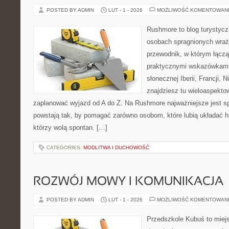
POSTED BY ADMIN
LUT - 1 - 2026
MOŻLIWOŚĆ KOMENTOWAN
Rushmore to blog turystycz
osobach spragnionych wraż
przewodnik, w którym łączą
praktycznymi wskazówkami.
słonecznej Iberii, Francji, 
znajdziesz tu wieloaspektow
zaplanować wyjazd od A do Z. Na Rushmore najważniejsze jest s
powstają tak, by pomagać zarówno osobom, które lubią układać h
którzy wolą spontan. […]
CATEGORIES:
MODLITWA I DUCHOWOŚĆ
ROZWÓJ MOWY I KOMUNIKACJA
POSTED BY ADMIN
LUT - 1 - 2026
MOŻLIWOŚĆ KOMENTOWAN
Przedszkole Kubuś to miej