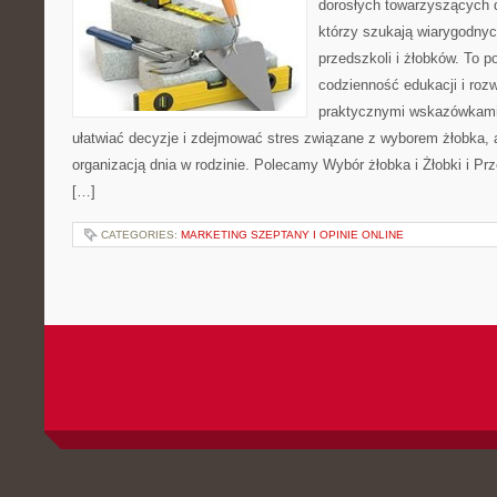
dorosłych towarzyszących 
którzy szukają wiarygodnyc
przedszkoli i żłobków. To p
codzienność edukacji i rozw
praktycznymi wskazówkami.
ułatwiać decyzje i zdejmować stres związane z wyborem żłobka, a
organizacją dnia w rodzinie. Polecamy Wybór żłobka i Żłobki i P
[…]
CATEGORIES:
MARKETING SZEPTANY I OPINIE ONLINE