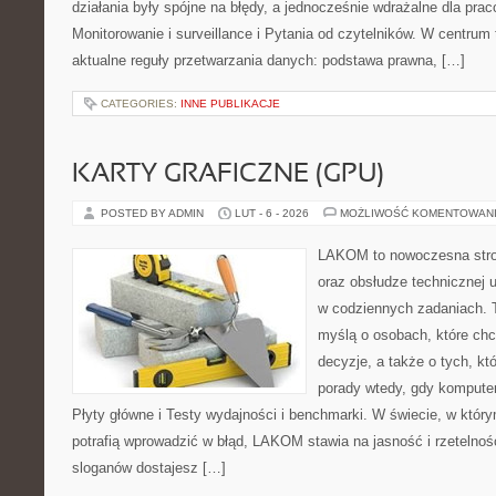
działania były spójne na błędy, a jednocześnie wdrażalne dla pr
Monitorowanie i surveillance i Pytania od czytelników. W centrum 
aktualne reguły przetwarzania danych: podstawa prawna, […]
CATEGORIES:
INNE PUBLIKACJE
KARTY GRAFICZNE (GPU)
POSTED BY ADMIN
LUT - 6 - 2026
MOŻLIWOŚĆ KOMENTOWAN
LAKOM to nowoczesna stro
oraz obsłudze technicznej u
w codziennych zadaniach. 
myślą o osobach, które ch
decyzje, a także o tych, kt
porady wtedy, gdy komputer 
Płyty główne i Testy wydajności i benchmarki. W świecie, w któr
potrafią wprowadzić w błąd, LAKOM stawia na jasność i rzetelno
sloganów dostajesz […]