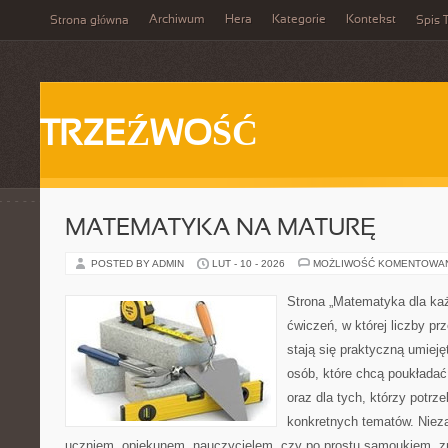
Archiwum
Hera
Kategorie
Kontekst
Strona główna
Spis T
TRZEŹWOŚĆ
MATEMATYKA NA MATURĘ
POSTED BY ADMIN
LUT - 10 - 2026
MOŻLIWOŚĆ KOMENTOWA
Strona „Matematyka dla każ
ćwiczeń, w której liczby pr
stają się praktyczną umieję
osób, które chcą poukłada
oraz dla tych, którzy potrz
konkretnych tematów. Nieza
uczniem, opiekunem, nauczycielem, czy po prostu samoukiem, zn