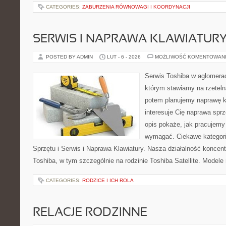
CATEGORIES:
ZABURZENIA RÓWNOWAGI I KOORDYNACJI
SERWIS I NAPRAWA KLAWIATUR
POSTED BY ADMIN
LUT - 6 - 2026
MOŻLIWOŚĆ KOMENTOWAN
Serwis Toshiba w aglomeracj
którym stawiamy na rzeteln
potem planujemy naprawę kr
interesuje Cię naprawa sprz
opis pokaże, jak pracujemy
wymagać. Ciekawe kategori
Sprzętu i Serwis i Naprawa Klawiatury. Nasza działalność koncent
Toshiba, w tym szczególnie na rodzinie Toshiba Satellite. Modele 
CATEGORIES:
RODZICE I ICH ROLA
RELACJE RODZINNE