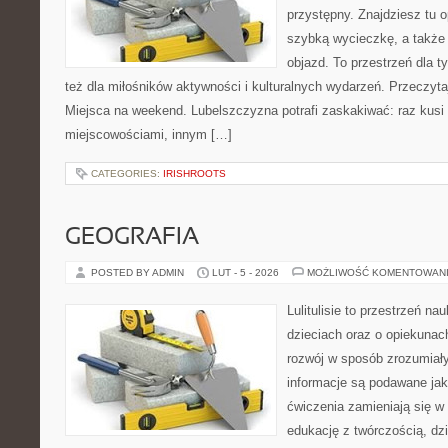
przystępny. Znajdziesz tu o
szybką wycieczkę, a także
objazd. To przestrzeń dla ty
też dla miłośników aktywności i kulturalnych wydarzeń. Przeczytaj
Miejsca na weekend. Lubelszczyzna potrafi zaskakiwać: raz kusi
miejscowościami, innym […]
CATEGORIES:
IRISHROOTS
GEOGRAFIA
POSTED BY ADMIN
LUT - 5 - 2026
MOŻLIWOŚĆ KOMENTOWAN
Lulitulisie to przestrzeń n
dzieciach oraz o opiekunac
rozwój w sposób zrozumiały
informacje są podawane jak
ćwiczenia zamieniają się w 
edukację z twórczością, d