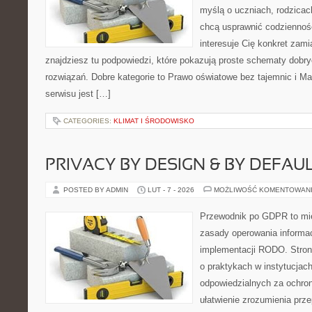
myślą o uczniach, rodzicac
chcą usprawnić codzienność 
interesuje Cię konkret zami
znajdziesz tu podpowiedzi, które pokazują proste schematy dob
rozwiązań. Dobre kategorie to Prawo oświatowe bez tajemnic i M
serwisu jest […]
CATEGORIES:
KLIMAT I ŚRODOWISKO
PRIVACY BY DESIGN & BY DEFAU
POSTED BY ADMIN
LUT - 7 - 2026
MOŻLIWOŚĆ KOMENTOWAN
Przewodnik po GDPR to mie
zasady operowania informa
implementacji RODO. Stron
o praktykach w instytucjac
odpowiedzialnych za ochron
ułatwienie zrozumienia prz