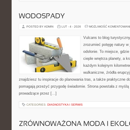
WODOSPADY
POSTED BY ADMIN
LUT - 4 - 2026
MOŻLIWOŚĆ KOMENTOWAN
Vulcans to blog turystyczny
zrozumieć potęgę natury w j
odsłonie. To miejsce, gdzie 
cieple wnętrza planety, a kr
każdym kolejnym kilometrem
wulkaniczne, źródła erupcy
znajdziesz tu inspiracje do planowania tras, a także praktyczne d
pomagają przeżyć przygodę świadomie. Strona powstała z myślą o
prowadzące przez […]
CATEGORIES:
DIAGNOSTYKA I SERWIS
ZRÓWNOWAŻONA MODA I EKOLO