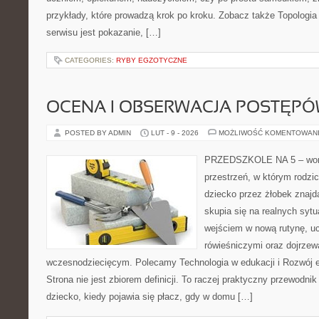
przykłady, które prowadzą krok po kroku. Zobacz także Topologia 
serwisu jest pokazanie, […]
CATEGORIES:
RYBY EGZOTYCZNE
OCENA I OBSERWACJA POSTĘP
POSTED BY ADMIN
LUT - 9 - 2026
MOŻLIWOŚĆ KOMENTOWAN
PRZEDSZKOLE NA 5 – wortal
przestrzeń, w którym rodzi
dziecko przez żłobek znajd
skupia się na realnych syt
wejściem w nową rutynę, u
rówieśniczymi oraz dojrze
wczesnodziecięcym. Polecamy Technologia w edukacji i Rozwój 
Strona nie jest zbiorem definicji. To raczej praktyczny przewodnik
dziecko, kiedy pojawia się płacz, gdy w domu […]