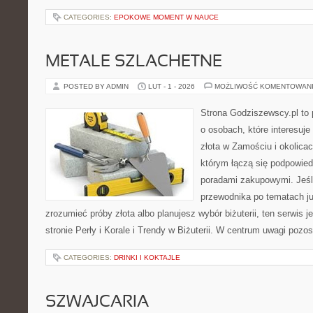
CATEGORIES:
EPOKOWE MOMENT W NAUCE
METALE SZLACHETNE
POSTED BY ADMIN
LUT - 1 - 2026
MOŻLIWOŚĆ KOMENTOWAN
Strona Godziszewscy.pl to 
o osobach, które interesuje
złota w Zamościu i okolica
którym łączą się podpowied
poradami zakupowymi. Jeśl
przewodnika po tematach jub
zrozumieć próby złota albo planujesz wybór biżuterii, ten serwis j
stronie Perły i Korale i Trendy w Biżuterii. W centrum uwagi pozo
CATEGORIES:
DRINKI I KOKTAJLE
SZWAJCARIA