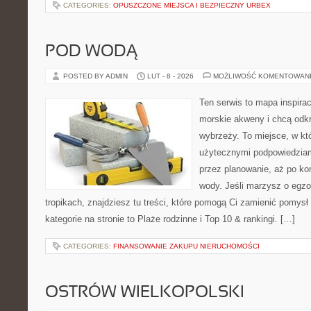
CATEGORIES:
OPUSZCZONE MIEJSCA I BEZPIECZNY URBEX
POD WODĄ
POSTED BY ADMIN
LUT - 8 - 2026
MOŻLIWOŚĆ KOMENTOWAN
Ten serwis to mapa inspirac
morskie akweny i chcą odk
wybrzeży. To miejsce, w któ
użytecznymi podpowiedziam
przez planowanie, aż po ko
wody. Jeśli marzysz o egzo
tropikach, znajdziesz tu treści, które pomogą Ci zamienić pomysł
kategorie na stronie to Plaże rodzinne i Top 10 & rankingi. […]
CATEGORIES:
FINANSOWANIE ZAKUPU NIERUCHOMOŚCI
OSTRÓW WIELKOPOLSKI