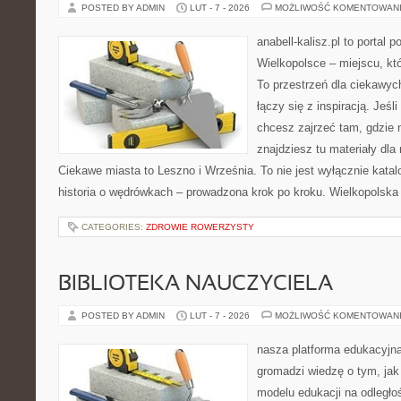
POSTED BY ADMIN
LUT - 7 - 2026
MOŻLIWOŚĆ KOMENTOWAN
anabell-kalisz.pl to portal 
Wielkopolsce – miejscu, któr
To przestrzeń dla ciekawyc
łączy się z inspiracją. Jeśl
chcesz zajrzeć tam, gdzie 
znajdziesz tu materiały dla
Ciekawe miasta to Leszno i Września. To nie jest wyłącznie kata
historia o wędrówkach – prowadzona krok po kroku. Wielkopolska p
CATEGORIES:
ZDROWIE ROWERZYSTY
BIBLIOTEKA NAUCZYCIELA
POSTED BY ADMIN
LUT - 7 - 2026
MOŻLIWOŚĆ KOMENTOWAN
nasza platforma edukacyjna
gromadzi wiedzę o tym, ja
modelu edukacji na odległo