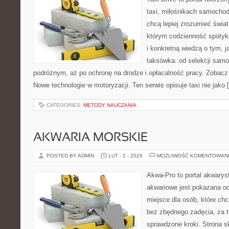
taxi, miłośnikach samochod
chcą lepiej zrozumieć świa
którym codzienność spotyk
i konkretną wiedzą o tym, 
taksówka: od selekcji samo
podróżnym, aż po ochronę na drodze i opłacalność pracy. Zobac
Nowe technologie w motoryzacji. Ten serwis opisuje taxi nie jako 
CATEGORIES:
METODY NAUCZANIA
AKWARIA MORSKIE
POSTED BY ADMIN
LUT - 2 - 2026
MOŻLIWOŚĆ KOMENTOWAN
Akwa-Pro to portal akwarys
akwariowe jest pokazana od
miejsce dla osób, które ch
bez zbędnego zadęcia, za t
sprawdzone kroki. Strona s