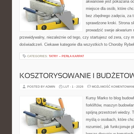
akwariowe jest pokazana od
miejsce dla osób, które ch
bez zbędnego zadęcia, za t
sprawdzone kroki. Strona s
prowadzić swoje akwarium 
przewidywalny, niezależnie od tego, czy startujesz od zera, czy 
doświadczeń. Ciekawe kategorie dla wszystkich to Choroby Rybek
CATEGORIES:
TATRY – PERŁA KARPAT
KOSZTORYSOWANIE I BUDŻETO
POSTED BY ADMIN
LUT - 1 - 2026
MOŻLIWOŚĆ KOMENTOWAN
Kursy Marko to blog budowl
forkliftów, maszyn budowla
spójną przestrzeń wiedzy. 
myślą o osobach, które chc
rozumieć, jak funkcjonuje 
lepsze decyzje w tematach 