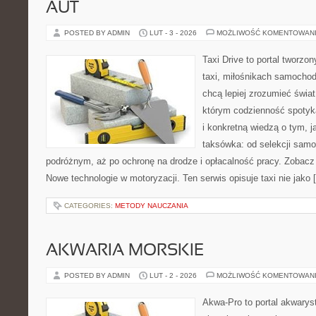
AUT
POSTED BY ADMIN
LUT - 3 - 2026
MOŻLIWOŚĆ KOMENTOWAN
Taxi Drive to portal tworz
taxi, miłośnikach samochod
chcą lepiej zrozumieć świa
którym codzienność spotyk
i konkretną wiedzą o tym, 
taksówka: od selekcji samo
podróżnym, aż po ochronę na drodze i opłacalność pracy. Zobac
Nowe technologie w motoryzacji. Ten serwis opisuje taxi nie jako 
CATEGORIES:
METODY NAUCZANIA
AKWARIA MORSKIE
POSTED BY ADMIN
LUT - 2 - 2026
MOŻLIWOŚĆ KOMENTOWAN
Akwa-Pro to portal akwarys