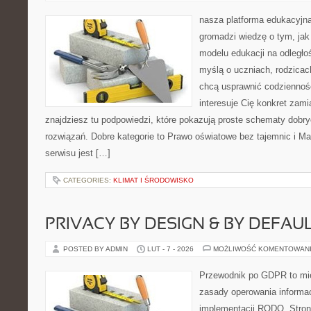
nasza platforma edukacyjna
gromadzi wiedzę o tym, ja
modelu edukacji na odległo
myślą o uczniach, rodzicac
chcą usprawnić codzienność 
interesuje Cię konkret zami
znajdziesz tu podpowiedzi, które pokazują proste schematy dob
rozwiązań. Dobre kategorie to Prawo oświatowe bez tajemnic i M
serwisu jest […]
CATEGORIES:
KLIMAT I ŚRODOWISKO
PRIVACY BY DESIGN & BY DEFAU
POSTED BY ADMIN
LUT - 7 - 2026
MOŻLIWOŚĆ KOMENTOWAN
Przewodnik po GDPR to mie
zasady operowania informa
implementacji RODO. Stron