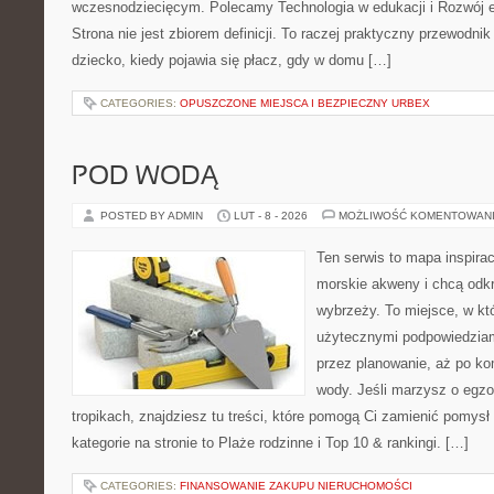
wczesnodziecięcym. Polecamy Technologia w edukacji i Rozwój 
Strona nie jest zbiorem definicji. To raczej praktyczny przewodnik
dziecko, kiedy pojawia się płacz, gdy w domu […]
CATEGORIES:
OPUSZCZONE MIEJSCA I BEZPIECZNY URBEX
POD WODĄ
POSTED BY ADMIN
LUT - 8 - 2026
MOŻLIWOŚĆ KOMENTOWAN
Ten serwis to mapa inspirac
morskie akweny i chcą odk
wybrzeży. To miejsce, w któ
użytecznymi podpowiedziam
przez planowanie, aż po ko
wody. Jeśli marzysz o egzo
tropikach, znajdziesz tu treści, które pomogą Ci zamienić pomysł
kategorie na stronie to Plaże rodzinne i Top 10 & rankingi. […]
CATEGORIES:
FINANSOWANIE ZAKUPU NIERUCHOMOŚCI