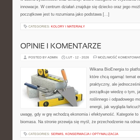
innowacje. W centrum działań znajduje się dziecko oraz jego moż
początkowe jest tu rozumiana jako podstawa […]
CATEGORIES:
KOLORY I MATERIAŁY
OPINIE I KOMENTARZE
POSTED BY ADMIN
LUT - 12 - 2026
MOŻLIWOŚĆ KOMENTOWA
Wikana BioEnergia to platf
które chcą ogarnąć temat e
praktyczny, ale jednocześni
porządkuje wiedzę o tym, 
roślinnego i odpadowego mo
energii, jak wygląda łańcu
uwagę, gdy w grę wchodzą ekonomia i efektywność. Kategorie to E
biomasa. Na stronie przewija się myśl, że przechodzenie na odna
CATEGORIES:
SERWIS, KONSERWACJA I OPTYMALIZACJA