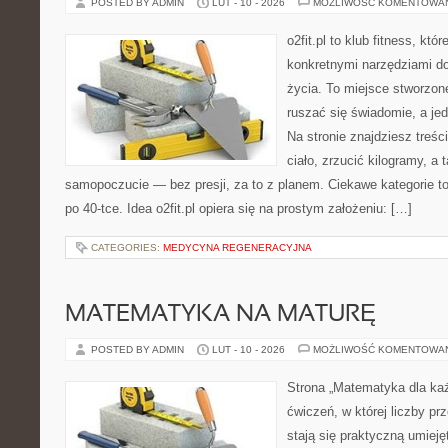
POSTED BY ADMIN
LUT - 10 - 2026
MOŻLIWOŚĆ KOMENTOWA
o2fit.pl to klub fitness, któ
konkretnymi narzędziami do
życia. To miejsce stworzon
ruszać się świadomie, a jed
Na stronie znajdziesz treś
ciało, zrzucić kilogramy, a
samopoczucie — bez presji, za to z planem. Ciekawe kategorie to 
po 40-tce. Idea o2fit.pl opiera się na prostym założeniu: […]
CATEGORIES:
MEDYCYNA REGENERACYJNA
MATEMATYKA NA MATURĘ
POSTED BY ADMIN
LUT - 10 - 2026
MOŻLIWOŚĆ KOMENTOWA
Strona „Matematyka dla każ
ćwiczeń, w której liczby pr
stają się praktyczną umieję